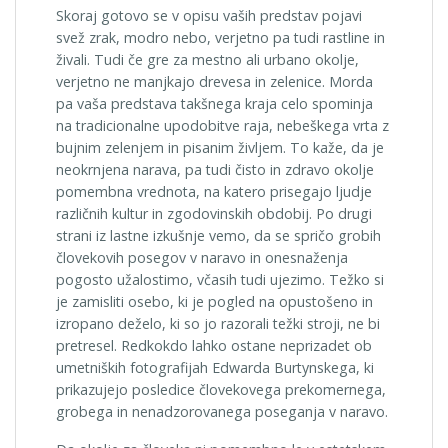
Skoraj gotovo se v opisu vaših predstav pojavi
svež zrak, modro nebo, verjetno pa tudi rastline in
živali. Tudi če gre za mestno ali urbano okolje,
verjetno ne manjkajo drevesa in zelenice. Morda
pa vaša predstava takšnega kraja celo spominja
na tradicionalne upodobitve raja, nebeškega vrta z
bujnim zelenjem in pisanim življem. To kaže, da je
neokrnjena narava, pa tudi čisto in zdravo okolje
pomembna vrednota, na katero prisegajo ljudje
različnih kultur in zgodovinskih obdobij. Po drugi
strani iz lastne izkušnje vemo, da se spričo grobih
človekovih posegov v naravo in onesnaženja
pogosto užalostimo, včasih tudi ujezimo. Težko si
je zamisliti osebo, ki je pogled na opustošeno in
izro­pano deželo, ki so jo razorali težki stroji, ne bi
pretresel. Redkokdo lahko ostane neprizadet ob
umetniških fotografijah Edwarda Burtynskega, ki
prikazujejo posledice človekovega prekomernega,
grobega in nenadzoro­vanega poseganja v naravo.