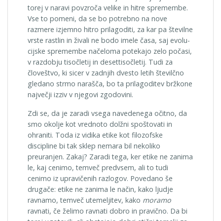
torej v naravi povzroča velike in hitre spremembe.
Vse to pomeni, da se bo potrebno na nove
razmere izjemno hitro prilagoditi, za kar pa številne
vrste rastlin in živali ne bodo imele časa, saj evolu­
cijske spremembe načeloma potekajo zelo počasi,
v razdobju tisočletij in desettisočletij. Tudi za
človeštvo, ki sicer v zadnjih dvesto letih številčno
gledano strmo narašča, bo ta prilagoditev bržkone
največji izziv v njegovi zgodovini.
Zdi se, da je zaradi vsega navedenega očitno, da
smo okolje kot vrednoto dolžni spoštovati in
ohraniti. Toda iz vidika etike kot filozofske
discipline bi tak sklep nemara bil nekoliko
preuranjen. Zakaj? Zaradi tega, ker etike ne zanima
le, kaj cenimo, temveč predvsem, ali to tudi
cenimo iz upravičenih razlogov. Povedano še
drugače: etike ne zanima le način, kako ljudje
ravnamo, temveč utemeljitev, kako
moramo
ravnati, če želimo ravnati dobro in pravično. Da bi