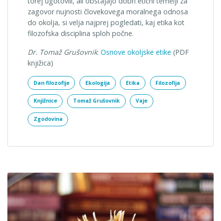
torej ugotovili, ali obstajajo dobri etični temelji za
zagovor nujnosti človekovega moralnega odnosa
do okolja, si velja najprej pogledati, kaj etika kot
filozofska disciplina sploh počne.
Dr. Tomaž Grušovnik
:
Osnove okoljske etike
(PDF
knjižica)
Dan filozofije
Ekologija
Etika
Filozofija
Knjižnice
Tomaž Grušovnik
Vaje
Zgodovina