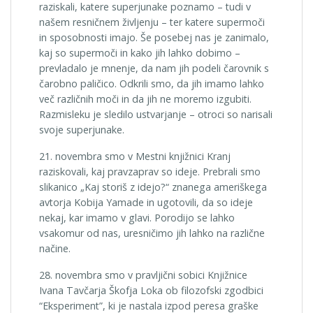
raziskali, katere superjunake poznamo – tudi v
našem resničnem življenju – ter katere supermoči
in sposobnosti imajo. Še posebej nas je zanimalo,
kaj so supermoči in kako jih lahko dobimo –
prevladalo je mnenje, da nam jih podeli čarovnik s
čarobno paličico. Odkrili smo, da jih imamo lahko
več različnih moči in da jih ne moremo izgubiti.
Razmisleku je sledilo ustvarjanje – otroci so narisali
svoje superjunake.
21. novembra smo v Mestni knjižnici Kranj
raziskovali, kaj pravzaprav so ideje. Prebrali smo
slikanico „Kaj storiš z idejo?“ znanega ameriškega
avtorja Kobija Yamade in ugotovili, da so ideje
nekaj, kar imamo v glavi. Porodijo se lahko
vsakomur od nas, uresničimo jih lahko na različne
načine.
28. novembra smo v pravljični sobici Knjižnice
Ivana Tavčarja Škofja Loka ob filozofski zgodbici
“Eksperiment”, ki je nastala izpod peresa graške