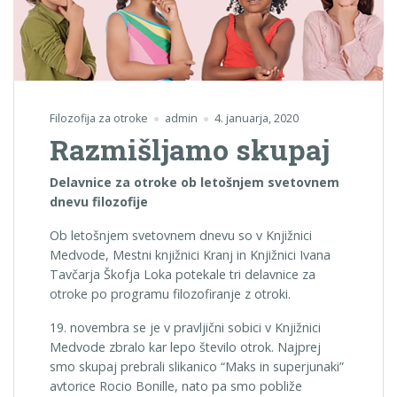
Filozofija za otroke
admin
4. januarja, 2020
Razmišljamo skupaj
Delavnice za otroke ob letošnjem svetovnem
dnevu filozofije
Ob letošnjem svetovnem dnevu so v Knjižnici
Medvode, Mestni knjižnici Kranj in Knjižnici Ivana
Tavčarja Škofja Loka potekale tri delavnice za
otroke po programu filozofiranje z otroki.
19. novembra se je v pravljični sobici v Knjižnici
Medvode zbralo kar lepo število otrok. Najprej
smo skupaj prebrali slikanico “Maks in superjunaki”
avtorice Rocio Bonille, nato pa smo pobliže