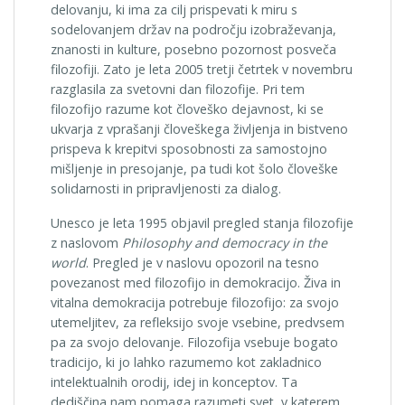
delovanju, ki ima za cilj prispevati k miru s
sodelovanjem držav na področju izobraževanja,
zna­nosti in kulture, posebno pozornost posveča
filozofiji. Zato je leta 2005 tretji četrtek v novembru
razglasila za svetovni dan filozofije. Pri tem
filozofijo razume kot človeško dejavnost, ki se
ukvarja z vprašanji človeškega življenja in bistveno
prispeva k krepitvi sposobnosti za samostojno
mišljenje in presojanje, pa tudi kot šolo človeške
solidarnosti in pripravljenosti za dialog.
Unesco je leta 1995 objavil pregled stanja filozofije
z nas­lovom
Philosophy and democracy in the
world
. Pregled je v naslovu opozoril na tesno
povezanost med filozofijo in de­mokracijo. Živa in
vitalna demokracija potrebuje filozofijo: za svojo
utemeljitev, za refleksijo svoje vsebine, predvsem
pa za svojo delovanje. Filozofija vsebuje bogato
tradicijo, ki jo lahko razumemo kot zakladnico
intelektualnih orodij, idej in koncep­tov. Ta
dediščina nam pomaga razumeti svet, v katerem