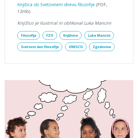
Knjižica ob Svetovnem dnevu filozofije
(PDF,
12mb)
Knjižico je ilustriral in oblikoval Luka Mancini
Filozofija
FZO
Knjižnice
Luka Mancini
Svetovni dan filozofije
UNESCO
Zgodovina