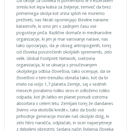
Da okolje za človeka ni pomembno le v estetskem
smislu kot lepa kulisa za življenje, temveč da brez
primernega okolja kot vrsta sploh ne moremo
preživeti, nas hkrati opominjajo številne naravne
katastrofe, ki smo jim v zadnjem času vse
pogosteje priča. Različne domače in medna­rodne
organizacije, ki jim je mar varovanje narave, nas
tako opozarjajo, da je obseg antropogenih, torej
od človeka povzročenih okoljskih spre­memb, zelo
velik. Global Footprint Network, svetovna
organizacija, ki se ukvarja s proučevanjem
okoljskega odtisa človeštva, tako ocenjuje, da se
človeštvo v tem trenutku obnaša tako, kot da bi
imelo na voljo 1,7 planeta Zemlje, saj v sedmih
mesecih porabimo toliko virov in odložimo toliko
odpada, kot jih lahko en planet ponudi oziroma
absorbira v celem letu. Zemljani torej že dandanes
živimo »na ekološki kredit«, tako da bodo vse
prihodnje generacije morale naš okoljski dolg, ki
zelo hitro narašča, odplačati, in sicer najverjetneje
z debelimi obrestmi. Sedanji način življenja človeka