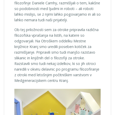
filozofinje Daniele Camhy, razmišljali o tem, kakšne
so podobnosti med ljudmi in roboti – ali roboti
lahko mislijo, se z njimi lahko pogovarjamo in ali so
lahko nemara tudi naši prijatelji.
Ob tej priložnosti sem za otroke pripravila različna
filozofska vprašanja na listih, na katere so
odgovarjali. Na Otroškem oddelku Mestne
knjižnice Kranj smo uredili poseben kotiček za
razmišljanje. Pripravili smo tudi manjšo razstavo
slikanic in knjižnih del o filozofiji za otroke.
Razstavili smo tudi nekaj izdelkov, ki so jih otroci
naredili v okviru delavnic po programu filozofiranje
z otroki med letošnjim počitniškim varstvom v
Medgeneracijskem centru Kranj.