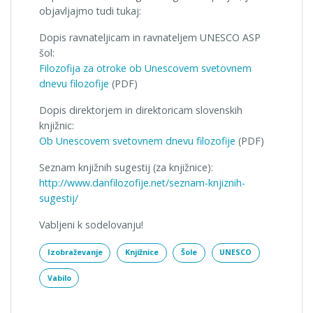
objavljajmo tudi tukaj:
Dopis ravnateljicam in ravnateljem UNESCO ASP
šol:
Filozofija za otroke ob Unescovem svetovnem
dnevu filozofije
(PDF)
Dopis direktorjem in direktoricam slovenskih
knjižnic:
Ob Unescovem svetovnem dnevu filozofije
(PDF)
Seznam knjižnih sugestij (za knjižnice):
http://www.danfilozofije.net/seznam-knjiznih-
sugestij/
Vabljeni k sodelovanju!
Izobraževanje
Knjižnice
Šole
UNESCO
Vabilo