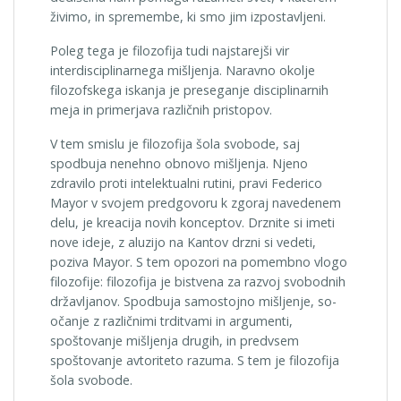
živimo, in spremembe, ki smo jim izpostavljeni.
Poleg tega je filozofija tudi najstarejši vir
interdisciplinarnega mišljenja. Naravno okolje
filozofskega iskanja je preseganje disciplinarnih
meja in primerjava različnih pristopov.
V tem smislu je filozofija šola svobode, saj
spodbuja nenehno obnovo mišljenja. Njeno
zdravilo proti intelektualni rutini, pravi Federico
Mayor v svojem predgovoru k zgoraj navedenem
delu, je kreacija novih konceptov. Drznite si imeti
nove ideje, z aluzijo na Kantov drzni si vedeti,
poziva Mayor. S tem opozori na pomembno vlogo
filozofije: filozofija je bistvena za razvoj svobodnih
državljanov. Spodbuja samostojno mišljenje, so­
očanje z različnimi trditvami in argumenti,
spoštovanje mišlje­nja drugih, in predvsem
spoštovanje avtoriteto razuma. S tem je filozofija
šola svobode.