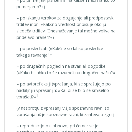
– po primerjavi (»S čem in na kakšen način lahko to
primerjamo?«)
– po iskanju vzrokov za dogajanje ali predpostavk
trditev (npr.: »Kakšno vrednost pripisuje okolju
sledeča trditev: ‘Onesnaževanje tal močno vpliva na
pridelavo hrane.’?«)
– po posledicah (»Kakšne so lahko posledice
takega ravnanja?«
– po drugačnih pogledih na stvari ali dogodke
(»Kako bi lahko to še razumeli na drugačen način?«
– po avtorefleksiji (vprašanja, ki se sprašujejo po
nadaljnjih vprašanjih: »Kaj bi se bilo še smiselno
1
vprašati?«
(v nasprotju z vprašanji višje spoznavne ravni so
vprašanja nižje spoznavne ravni, ki zahtevajo zgolj:
– reprodukcijo oz. obnovo, pri čemer se je