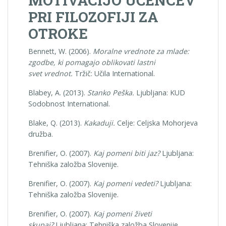
MOTIVACIJO UČENCEV
PRI FILOZOFIJI ZA
OTROKE
Bennett, W. (2006).
Moralne vrednote za mlade:
zgodbe, ki pomagajo oblikovati lastni
svet
vrednot.
Tržič: Učila International.
Blabey, A. (2013).
Stanko Peška.
Ljubljana: KUD
Sodobnost International.
Blake, Q. (2013).
Kakaduji.
Celje: Celjska Mohorjeva
družba.
Brenifier, O. (2007).
Kaj pomeni biti jaz?
Ljubljana:
Tehniška založba Slovenije.
Brenifier, O. (2007).
Kaj pomeni vedeti?
Ljubljana:
Tehniška založba Slovenije.
Brenifier, O. (2007).
Kaj pomeni živeti
skupaj?
Ljubljana: Tehniška založba Slovenije.