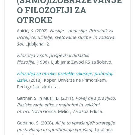
(SAMO)IZOBRAŽEVANJE
O FILOZOFIJI ZA
OTROKE
Aničić, K. (2002).
Nasilje – nenasilje. Priročnik za
učiteljice, učitelje, svetovalne službe in vodstva
šol.
Ljubljana: i2.
Filozofija v šoli: prispevki k didaktiki
filozofije.
(1996). Ljubljana: Zavod RS za šolstvo.
Filozofija za otroke: pretekle izkušnje, prihodnji
izzivi
.
(2018). Koper: Univerza na Primorskem,
Pedagoška fakulteta.
Gartner, S. in Musil, B. (2011).
Povej mi s pravljico.
Raziskovanje etike z majhnimi in velikimi
otroci.
Nova Gorica: Melior, Založba Educa.
Godinho, S. (2008).
Ali je to vprašanje?: strategije
postavljanja in spodbujanja vprašanj.
Ljubljana: