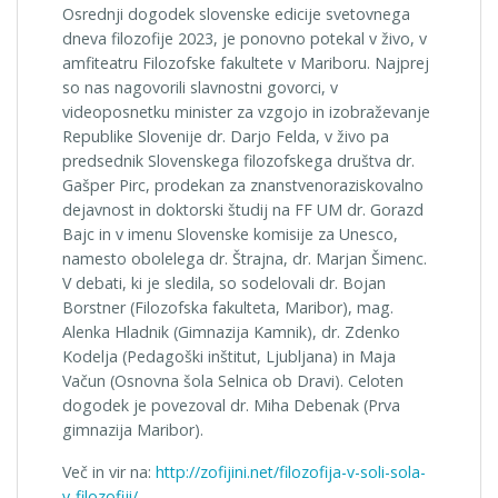
Osrednji dogodek slovenske edicije svetovnega
dneva filozofije 2023, je ponovno potekal v živo, v
amfiteatru Filozofske fakultete v Mariboru. Najprej
so nas nagovorili slavnostni govorci, v
videoposnetku minister za vzgojo in izobraževanje
Republike Slovenije dr. Darjo Felda, v živo pa
predsednik Slovenskega filozofskega društva dr.
Gašper Pirc, prodekan za znanstvenoraziskovalno
dejavnost in doktorski študij na FF UM dr. Gorazd
Bajc in v imenu Slovenske komisije za Unesco,
namesto obolelega dr. Štrajna, dr. Marjan Šimenc.
V debati, ki je sledila, so sodelovali dr. Bojan
Borstner (Filozofska fakulteta, Maribor), mag.
Alenka Hladnik (Gimnazija Kamnik), dr. Zdenko
Kodelja (Pedagoški inštitut, Ljubljana) in Maja
Vačun (Osnovna šola Selnica ob Dravi). Celoten
dogodek je povezoval dr. Miha Debenak (Prva
gimnazija Maribor).
Več in vir na:
http://zofijini.net/filozofija-v-soli-sola-
v-filozofiji/