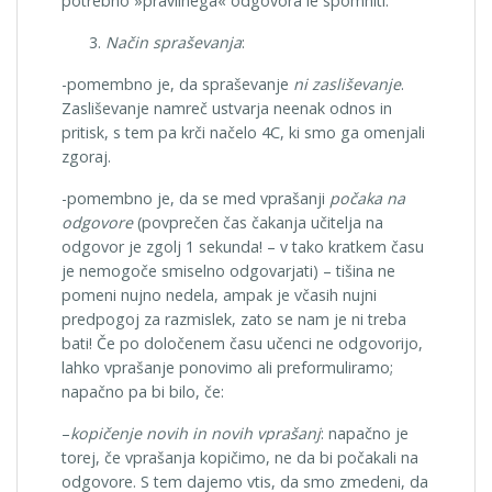
potrebno »pravilnega« odgovora le spomniti.
Način spraševanja
:
-pomembno je, da spraševanje
ni zasliševanje
.
Zasliševanje namreč ustvarja neenak odnos in
pritisk, s tem pa krči načelo 4C, ki smo ga omenjali
zgoraj.
-pomembno je, da se med vprašanji
počaka na
odgovore
(povprečen čas čakanja učitelja na
odgovor je zgolj 1 sekunda! – v tako kratkem času
je nemogoče smiselno odgovarjati) – tišina ne
pomeni nujno nedela, ampak je včasih nujni
predpogoj za razmislek, zato se nam je ni treba
bati! Če po določenem času učenci ne odgovorijo,
lahko vprašanje ponovimo ali preformuliramo;
napačno pa bi bilo, če:
–
kopičenje novih in novih vprašanj
: napačno je
torej, če vprašanja kopičimo, ne da bi počakali na
odgovore. S tem dajemo vtis, da smo zmedeni, da