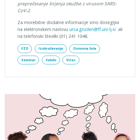
preprečevanje širjenja okužbe z virusom SARS-
CoV-2.
Za morebitne dodatne informacije smo dosegljivi
na elektronskem naslovu
ursa.gruden@ff.uni-lj.si
ali
na telefonski številki (01) 241 1048.
FZO
Izobraževanje
Osnovna šola
Seminar
Vabilo
Vrtec