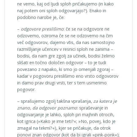
ne vemo, kaj od ljudi sploh pričakujemo (in kako
naj potem oni sploh odgovarjajo?). Enako in
podobno narobe je, če:
–
odgovore preslišimo
: če se na odgovore ne
odzovemo, oziroma če se ne odzovemo na čim
več odgovorov, dajemo vtis, da nas samostojno
razmišljanje učencev v resnici sploh ne zanima –
bodisi, da nam gre zgolj za učinek, bodisi želimo
slišati en točno določen odgovor – to je tudi
povezano z napako, ki smo jo omenjali zgoraj –
kadar v pogovoru preslišimo eno vrsto odgovorov
in damo prav drugi vrsti, ter s tem usmerimo
pogovor.
– sprašujemo zgolj takšna vprašanja,
za katera je
znano, da odgovor poznamo
: spraševanje in
odgovarjanje je lahko, sploh pri majhnih otrocih,
kot igrica (»Kako je ime teti?«; »No, povej, kdo je
zmagal na tekmi?«), kjer se pričakuje, da otrok
ponovi znan odgovor (kot da bi igrali »pink-ponk«);