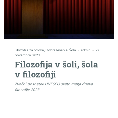
Filozofija za otroke
,
Izobraževanje
,
Šola
admin
22.
novembra, 2023
Filozofija v šoli, šola
v filozofiji
Zvočni posnetek UNESCO svetovnega dneva
filozofije 2023