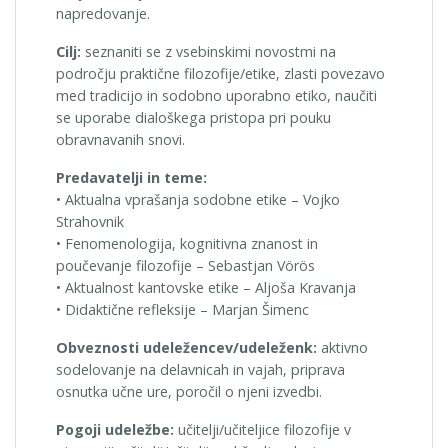
napredovanje.
Cilj:
seznaniti se z vsebinskimi novostmi na
področju praktične filozofije/etike, zlasti povezavo
med tradicijo in sodobno uporabno etiko, naučiti
se uporabe dialoškega pristopa pri pouku
obravnavanih snovi.
Predavatelji in teme:
• Aktualna vprašanja sodobne etike – Vojko
Strahovnik
• Fenomenologija, kognitivna znanost in
poučevanje filozofije – Sebastjan Vörös
• Aktualnost kantovske etike – Aljoša Kravanja
• Didaktične refleksije – Marjan Šimenc
Obveznosti udeležencev/udeleženk:
aktivno
sodelovanje na delavnicah in vajah, priprava
osnutka učne ure, poročil o njeni izvedbi.
Pogoji udeležbe:
učitelji/učiteljice filozofije v