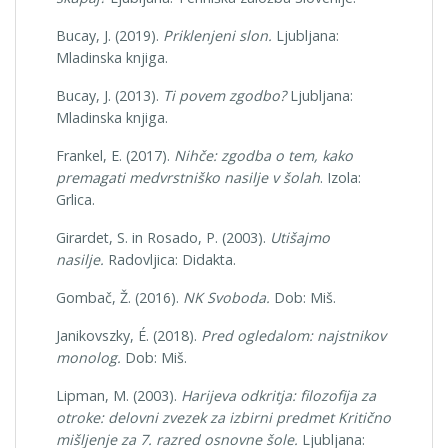
Bucay, J. (2019).
Priklenjeni slon.
Ljubljana:
Mladinska knjiga.
Bucay, J. (2013).
Ti povem zgodbo?
Ljubljana:
Mladinska knjiga.
Frankel, E. (2017).
Nihče: zgodba o tem, kako
premagati medvrstniško nasilje v šolah
. Izola:
Grlica.
Girardet, S. in Rosado, P. (2003).
Utišajmo
nasilje.
Radovljica: Didakta.
Gombač, Ž. (2016).
NK Svoboda.
Dob: Miš.
Janikovszky, É. (2018).
Pred ogledalom: najstnikov
monolog.
Dob: Miš.
Lipman, M. (2003).
Harijeva odkritja: filozofija za
otroke: delovni zvezek za izbirni predmet Kritično
mišljenje za 7. razred osnovne šole.
Ljubljana: