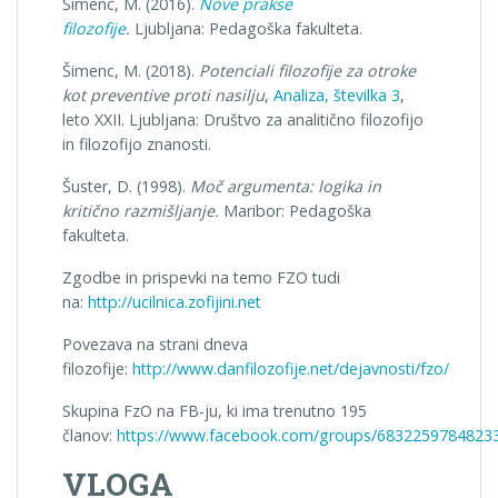
Šimenc, M. (2016).
Nove prakse
filozofije
.
Ljubljana: Pedagoška fakulteta.
Šimenc, M. (2018).
Potenciali filozofije za otroke
kot preventive proti nasilju
,
Analiza, številka 3
,
leto XXII. Ljubljana: Društvo za analitično filozofijo
in filozofijo znanosti.
Šuster, D. (1998).
Moč argumenta: logika in
kritično razmišljanje.
Maribor: Pedagoška
fakulteta.
Zgodbe in prispevki na temo FZO tudi
na:
http://ucilnica.zofijini.net
Povezava na strani dneva
filozofije:
http://www.danfilozofije.net/dejavnosti/fzo/
Skupina FzO na FB-ju, ki ima trenutno 195
članov:
https://www.facebook.com/groups/6832259784823
VLOGA