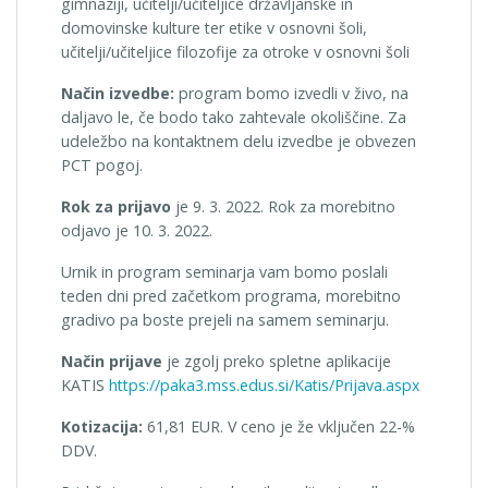
gimnaziji, učitelji/učiteljice državljanske in
domovinske kulture ter etike v osnovni šoli,
učitelji/učiteljice filozofije za otroke v osnovni šoli
Način izvedbe:
program bomo izvedli v živo, na
daljavo le, če bodo tako zahtevale okoliščine. Za
udeležbo na kontaktnem delu izvedbe je obvezen
PCT pogoj.
Rok za prijavo
je 9. 3. 2022. Rok za morebitno
odjavo je 10. 3. 2022.
Urnik in program seminarja vam bomo poslali
teden dni pred začetkom programa, morebitno
gradivo pa boste prejeli na samem seminarju.
Način prijave
je zgolj preko spletne aplikacije
KATIS
https://paka3.mss.edus.si/Katis/Prijava.aspx
Kotizacija:
61,81 EUR. V ceno je že vključen 22-%
DDV.