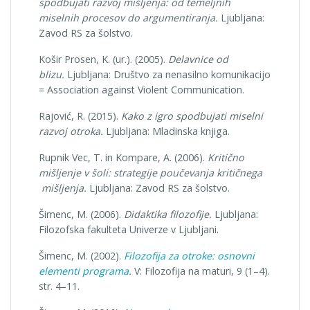
spodbujati razvoj mišljenja: od temeljnih
miselnih
procesov do argumentiranja.
Ljubljana:
Zavod RS za šolstvo.
Košir Prosen, K. (ur.). (2005).
Delavnice od
blizu.
Ljubljana: Društvo za nenasilno komunikacijo
= Association against Violent Communication.
Rajović, R. (2015).
Kako z igro spodbujati miselni
razvoj otroka.
Ljubljana: Mladinska knjiga.
Rupnik Vec, T. in Kompare, A. (2006).
Kritično
mišljenje v šoli: strategije poučevanja kritičnega
mišljenja.
Ljubljana: Zavod RS za šolstvo.
Šimenc, M. (2006).
Didaktika filozofije.
Ljubljana:
Filozofska fakulteta Univerze v Ljubljani.
Šimenc, M. (2002).
Filozofija za otroke: osnovni
elementi programa
.
V: Filozofija na maturi, 9 (1–4).
str. 4–11.