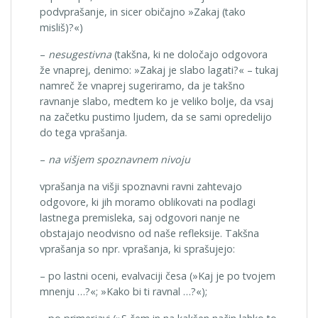
podvprašanje, in sicer običajno »Zakaj (tako
misliš)?«)
–
nesugestivna
(takšna, ki ne določajo odgovora
že vnaprej, denimo: »Zakaj je slabo lagati?« – tukaj
namreč že vnaprej sugeriramo, da je takšno
ravnanje slabo, medtem ko je veliko bolje, da vsaj
na začetku pustimo ljudem, da se sami opredelijo
do tega vprašanja.
–
na višjem spoznavnem nivoju
vprašanja na višji spoznavni ravni zahtevajo
odgovore, ki jih moramo oblikovati na podlagi
lastnega premisleka, saj odgovori nanje ne
obstajajo neodvisno od naše refleksije. Takšna
vprašanja so npr. vprašanja, ki sprašujejo:
– po lastni oceni, evalvaciji česa (»Kaj je po tvojem
mnenju …?«; »Kako bi ti ravnal …?«);