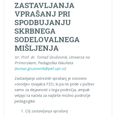
ZASTAVLJANJA
VPRAŠANJ PRI
SPODBUJANJU
SKRBNEGA
SODELOVALNEGA
MIŠLJENJA
Izr. Prof. dr. Tomaž Grušovnik, Univerza na
Primorskem, Pedagoška fakulteta
(
tomaz.grusovnik@pef.upr.si
)
Zastavljanje ustreznih vprašanj je osnovno
»orodje« izvajalca FZO, ki pa ne pride v poštev
samo za dejavnosti s tega področja, ampak
veljajo ta načela za najširše možno področje
pedagogike.
Cilj zastavljanja vprašanj