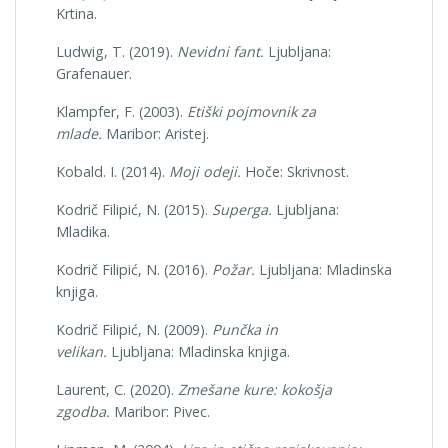
Krtina.
Ludwig, T. (2019).
Nevidni fant.
Ljubljana:
Grafenauer.
Klampfer, F. (2003).
Etiški pojmovnik za
mlade.
Maribor: Aristej.
Kobald. I. (2014).
Moji odeji.
Hoče: Skrivnost.
Kodrič Filipić, N. (2015).
Superga.
Ljubljana:
Mladika.
Kodrič Filipić, N. (2016).
Požar.
Ljubljana: Mladinska
knjiga.
Kodrič Filipić, N. (2009).
Punčka in
velikan.
Ljubljana: Mladinska knjiga.
Laurent, C. (2020).
Zmešane kure: kokošja
zgodba.
Maribor: Pivec.