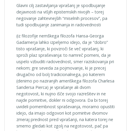
Glavni cilj zastavljanja vprašanj je spodbujanje
dejavnosti na višjih epistemskih nivojih – torej
negovanje zahtevnejših “miselnih procesov”, pa
tudi spodbujanje zanimanja in radovednosti
(iz filozofije nemškega filozofa Hansa-Georga
Gadamerja lahko izpeljemo idejo, da je “dobro”
tisto vprašanje, ki povzroči še več vprašanj, ki
sproži plaz spraševanja: to namreč pomeni, da je
uspelo vzbuditi radovednost, smer raziskovanja pri
nekom; gre seveda za pojmovanje, ki je precej
drugačno od bolj tradicionalnega, po katerem
(denimo po naziranjih ameriškega filozofa Charlesa
Sandersa Pierca) je vprašanje ali dvom
negotovost, ki nujno išče svojo razrešitev in ne
najde pomiritve, dokler ni odgovora. Da bi torej
uvideli pomembnost spraševanja, moramo opustiti
idejo, da imajo odgovori kot pomiritve dvomov
zmeraj prednost pred vprašanji, na katera torej ne
smemo gledati kot zgolj na negotovost, pač pa