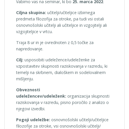
Vabimo vas na seminar, ki bo
25. marca 2022
.
Ciljna skupina:
učitelji/učiteljice izbirnega
predmeta filozofija za otroke, pa tudi vsi ostali
osnovnošolski učitelji ali učiteljice in vzgojitelji ali
vzgojiteljice v vrtcu.
Traja 8 ur in je ovrednoten z 0,5 točke za
napredovanje.
Cilj:
usposobiti udeležence/udeleženke za
vzpostavitev skupnosti raziskovanja v razredu, ki
temelji na skrbnem, dialoškem in sodelovalnem
mišljenju.
Obveznosti
udeležencev/udeleženk:
organizacija skupnosti
raziskovanja v razredu, pisno poročilo z analizo o
njegovi izvedbi.
Pogoji udeležbe:
osnovnošolski učitelji/učiteljice
filozofije za otroke, vsi osnovnošolski učitelji/