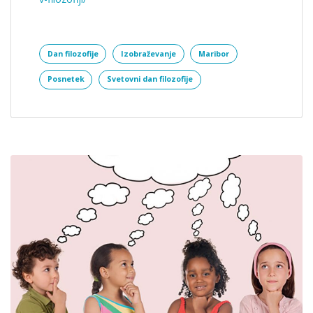
Dan filozofije
Izobraževanje
Maribor
Posnetek
Svetovni dan filozofije