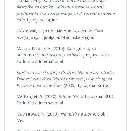
Lipman, M. (2004).
Liza in etična raziskovanja:
filozofija za otroke. Delovni zvezek za izbirni
predmet Etična raziskovanja za 8. razred osnovne
šole.
Ljubljana: Krtina.
Makarovič, S. (2018). Netopir Kazimir. V:
Zlata
mačja preja
. Ljubljana: Mladinska knjiga.
Malačič Kladnik, E. (2019). Kam gremo, ko
odidemo? V:
Kaj zraste iz zobka?
Ljubljana: KUD
Sodobnost International.
Marko in raziskovanje družbe: filozofija za otroke.
Delovni zvezek za izbirni predmet Jaz in drugi za
9. razred osnovne šole.
(2005). Ljubljana: Krtina.
Mattiangeli, S. (2020).
Kdo je Nino?
Ljubljana: KUD
Sodobnost International.
Mav Hrovat, N. (2019).
Ne misli na slona.
Dob:
Miš.