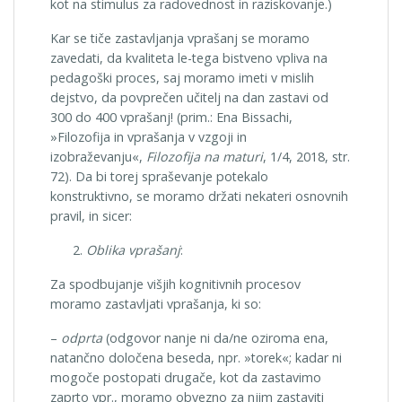
kot na stimulus za radovednost in raziskovanje.)
Kar se tiče zastavljanja vprašanj se moramo
zavedati, da kvaliteta le-tega bistveno vpliva na
pedagoški proces, saj moramo imeti v mislih
dejstvo, da povprečen učitelj na dan zastavi od
300 do 400 vprašanj! (prim.: Ena Bissachi,
»Filozofija in vprašanja v vzgoji in
izobraževanju«,
Filozofija na maturi
, 1/4, 2018, str.
72). Da bi torej spraševanje potekalo
konstruktivno, se moramo držati nekateri osnovnih
pravil, in sicer:
Oblika vprašanj
:
Za spodbujanje višjih kognitivnih procesov
moramo zastavljati vprašanja, ki so:
–
odprta
(odgovor nanje ni da/ne oziroma ena,
natančno določena beseda, npr. »torek«; kadar ni
mogoče postopati drugače, kot da zastavimo
zaprto vpr., moramo obvezno za njim zastaviti