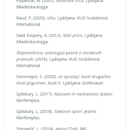
Piquemal, M. (2007).
Modrosti srca.
Ljubljana:
Mladinska knjiga.
Raud, P. (2020).
Uho.
Ljubljana: KUD Sodobnost
International.
Saint Exupery, A. (2012).
Mali princ.
Ljubljana:
Mladinska knjiga.
Slepomišnice: antologija pesmi o otrokovih
pravicah.
(2016). Ljubljana: KUD Sodobnost
International.
Sotomayor, S. (2020).
Le vprašaj!: bodi drugačen,
bodi pogumen, bodi ti.
Ljubljana: Grafenauer.
Spilsbury, L. (2017).
Rasizem in nestrpnost.
Jezero:
Morfemplus.
Spilsbury, L. (2018).
Svetovni spori.
Jezero:
Morfemplus.
Stepančič, L. (2014).
Anton!
Dob: Miš.