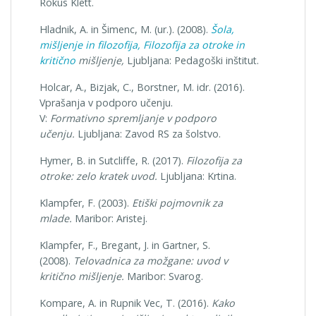
Rokus Klett.
Hladnik, A. in Šimenc, M. (ur.). (2008).
Šola,
mišljenje in filozofija, Filozofija za otroke in
kritično
mišljenje,
Ljubljana: Pedagoški inštitut.
Holcar, A., Bizjak, C., Borstner, M. idr. (2016).
Vprašanja v podporo učenju.
V:
Formativno
spremljanje v podporo
učenju.
Ljubljana: Zavod RS za šolstvo.
Hymer, B. in Sutcliffe, R. (2017).
Filozofija za
otroke: zelo kratek uvod.
Ljubljana: Krtina.
Klampfer, F. (2003).
Etiški pojmovnik za
mlade.
Maribor: Aristej.
Klampfer, F., Bregant, J. in Gartner, S.
(2008).
Telovadnica za možgane: uvod v
kritično
mišljenje.
Maribor: Svarog.
Kompare, A. in Rupnik Vec, T. (2016).
Kako