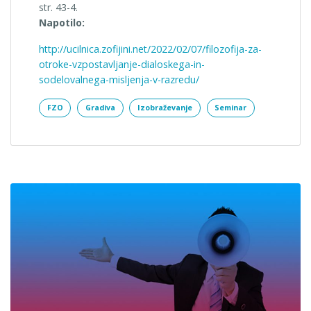
str. 43-4.
Napotilo:
http://ucilnica.zofijini.net/2022/02/07/filozofija-za-
otroke-vzpostavljanje-dialoskega-in-
sodelovalnega-misljenja-v-razredu/
FZO
Gradiva
Izobraževanje
Seminar