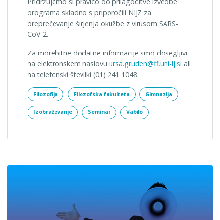
Pridržujemo si pravico do prilagoditve izvedbe
programa skladno s priporočili NIJZ za
preprečevanje širjenja okužbe z virusom SARS-
CoV-2.
Za morebitne dodatne informacije smo dosegljivi
na elektronskem naslovu
ursa.gruden@ff.uni-lj.si
ali
na telefonski številki (01) 241 1048.
Filozofija
Filozofska fakulteta
Gimnazija
Izobraževanje
Seminar
Vabilo