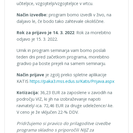
učiteljice, vzgojitelji/vzgojiteljice v vrtcu.
Način izvedbe:
program bomo izvedli v živo, na
daljavo le, če bodo tako zahtevale okoliščine.
Rok za prijavo je 14. 3. 2022
. Rok za morebitno
odjavo je 15. 3. 2022.
Urnik in program seminarja vam bomo poslali
teden dni pred začetkom programa, morebitno
gradivo pa boste prejeli na samem seminarju.
Način prijave
je zgolj preko spletne aplikacije
KATIS
https://paka3.mss.edus.si/Katis/Prijava.aspx
Kotizacija:
36,23 EUR za zaposlene v zavodih na
področju VIZ, ki jih na izobraževanje napoti
ravnatelj/-ica. 72,46 EUR za druge udeležence/-ke.
V ceno je že vključen 22-% DDV.
Pridržujemo si pravico do prilagoditve izvedbe
programa skladno s priporočili NIJZ za