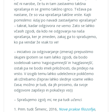
nič ni narobe, če tu in tam zastavimo takšna
vprašanja in se gremo takšno igrico. Težava pa
nastane, če so vsa vprašanja takšne vrste. Kajti
pomislimo:
kdaj
po navadi zastavljamo vprašanja?
– takrat, kadar odgovora
ne vemo
. Zato se lahko
včasih zgodi, da kdo ne odgovarja na naša
vprašanja, ker je zmeden, zakaj ga to sprašujemo,
ko pa vendar že vsak to ve!
– iniciativo za odgovarjanje (zmeraj) prepustimo
skupini (potem se nam lahko zgodi, da bodo
sodelovali samo ‘najpogumnejši’ in ‘najglasnejši’,
ostali pa ne bodo imeli priložnosti, da pridejo na
vrsto. V izogib temu lahko udeležence pokličemo
ali izžrebamo (čeprav lahko slednje vzame veliko
časa; možno je tudi, da jih prosimo, da svoje
odgovore zapišejo in pokažejo vsi))
– Sprašujemo zgolj
mi
, ne pa tudi
učenci
.
1. Prim. tudi: Šimenc, 2016,
Nove prakse filozofije
,