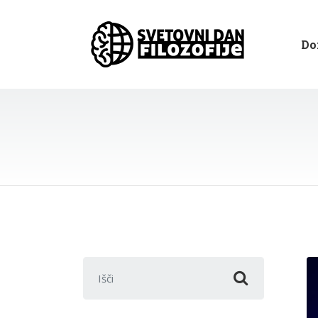
Do
Išči: