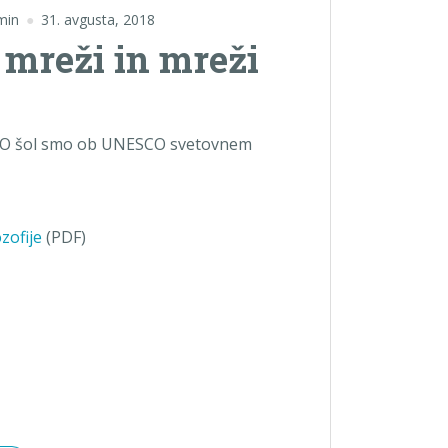
min
31. avgusta, 2018
 mreži in mreži
SCO šol smo ob UNESCO svetovnem
zofije
(PDF)