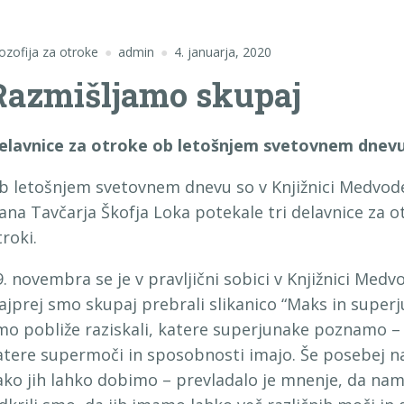
lozofija za otroke
admin
4. januarja, 2020
Razmišljamo skupaj
elavnice za otroke ob letošnjem svetovnem dnevu 
b letošnjem svetovnem dnevu so v Knjižnici Medvode, 
vana Tavčarja Škofja Loka potekale tri delavnice za 
troki.
9. novembra se je v pravljični sobici v Knjižnici Medv
ajprej smo skupaj prebrali slikanico “Maks in superju
mo pobliže raziskali, katere superjunake poznamo – 
atere supermoči in sposobnosti imajo. Še posebej na
ako jih lahko dobimo – prevladalo je mnenje, da nam 