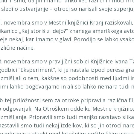
dkrili smo, da jih imamo lahko več različnih moči in
e sledilo ustvarjanje – otroci so narisali svoje superj
1. novembra smo v Mestni knjižnici Kranj raziskovali,
likanico „Kaj storiš z idejo?“ znanega ameriškega avt
deje nekaj, kar imamo v glavi. Porodijo se lahko vsa
azlične načine.
8. novembra smo v pravljični sobici Knjižnice Ivana T
godbici “Eksperiment”, ki je nastala izpod peresa gra
azmišljali o tem, kakšne so podobnosti med ljudmi in 
jimi lahko pogovarjamo in ali so lahko nemara tudi naš
b tej priložnosti sem za otroke pripravila različna fi
o odgovarjali. Na Otroškem oddelku Mestne knjižnice
azmišljanje. Pripravili smo tudi manjšo razstavo slikani
azstavili smo tudi nekaj izdelkov, ki so jih otroci na
ilozofiranje z otroki med letošnjim počitniškim var