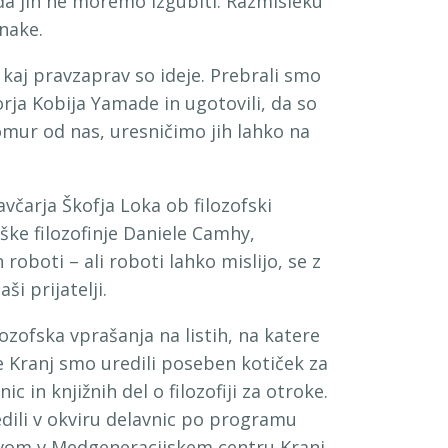
 da jih ne moremo izgubiti. Razmisleku
unake.
 kaj pravzaprav so ideje. Prebrali smo
orja Kobija Yamade in ugotovili, da so
komur od nas, uresničimo jih lahko na
avčarja Škofja Loka ob filozofski
ške filozofinje Daniele Camhy,
roboti – ali roboti lahko mislijo, se z
i prijatelji.
lozofska vprašanja na listih, na katere
 Kranj smo uredili poseben kotiček za
c in knjižnih del o filozofiji za otroke.
redili v okviru delavnic po programu
stvom v Medgeneracijskem centru Kranj.