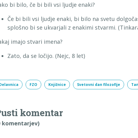
ko bi bilo, če bi bili vsi ljudje enaki?
Če bi bili vsi ljudje enaki, bi bilo na svetu dolgoča
splošno bi se ukvarjali z enakimi stvarmi. (Tinkara
akaj imajo stvari imena?
Zato, da se ločijo. (Nejc, 8 let)
Delavnica
FZO
Knjižnice
Svetovni dan filozofije
Tan
usti komentar
0 komentarjev)