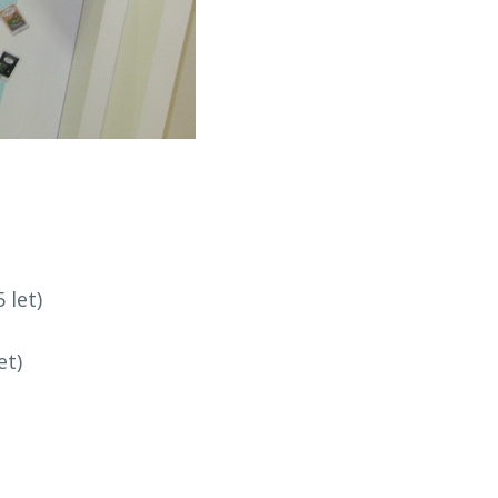
 let)
et)