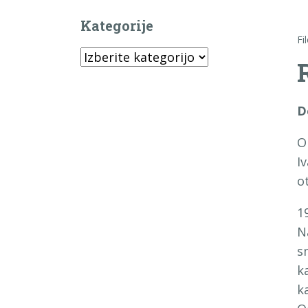
Kategorije
Fi
Kategorije
D
O
I
o
1
N
s
k
k