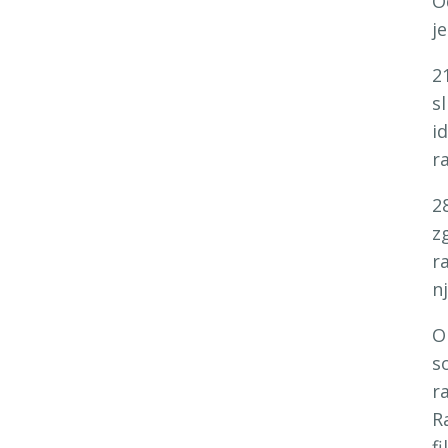
O
j
2
s
i
r
2
z
r
n
O
s
r
R
f