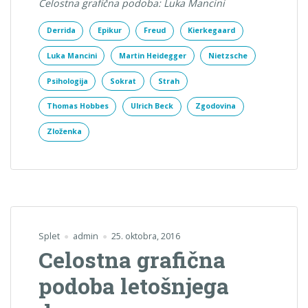
Celostna grafična podoba: Luka Mancini
Derrida
Epikur
Freud
Kierkegaard
Luka Mancini
Martin Heidegger
Nietzsche
Psihologija
Sokrat
Strah
Thomas Hobbes
Ulrich Beck
Zgodovina
Zloženka
Splet
admin
25. oktobra, 2016
Celostna grafična
podoba letošnjega