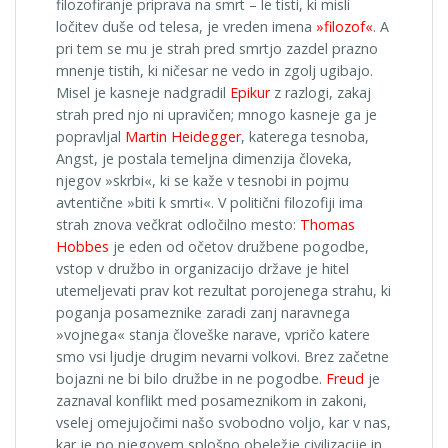
filozofiranje priprava na smrt – le tisti, ki misli
ločitev duše od telesa, je vreden imena
»filozof«
. A
pri tem se mu je strah pred smrtjo zazdel prazno
mnenje tistih, ki ničesar ne vedo in zgolj ugibajo.
Misel je kasneje nadgradil
Epikur
z razlogi, zakaj
strah pred njo ni upravičen; mnogo kasneje ga je
popravljal
Martin Heidegger
, katerega tesnoba,
Angst, je postala temeljna dimenzija človeka,
njegov »skrbi«, ki se kaže v tesnobi in pojmu
avtentične »biti k smrti«. V politični filozofiji ima
strah znova večkrat odločilno mesto:
Thomas
Hobbes
je eden od očetov družbene pogodbe,
vstop v družbo in organizacijo države je hitel
utemeljevati prav kot rezultat porojenega strahu, ki
poganja posameznike zaradi zanj naravnega
»vojnega« stanja človeške narave, vpričo katere
smo vsi ljudje drugim nevarni volkovi. Brez začetne
bojazni ne bi bilo družbe in ne pogodbe.
Freud
je
zaznaval konflikt med posameznikom in zakoni,
vselej omejujočimi našo svobodno voljo, kar v nas,
kar je po njegovem splošno obeležje civilizacije in