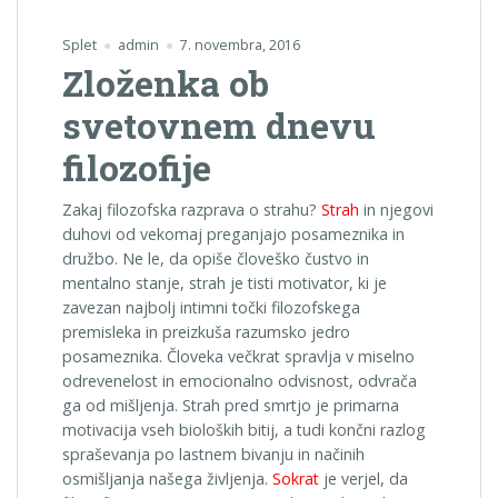
Splet
admin
7. novembra, 2016
Zloženka ob
svetovnem dnevu
filozofije
Zakaj filozofska razprava o strahu?
Strah
in njegovi
duhovi od vekomaj preganjajo posameznika in
družbo. Ne le, da opiše človeško čustvo in
mentalno stanje, strah je tisti motivator, ki je
zavezan najbolj intimni točki filozofskega
premisleka in preizkuša razumsko jedro
posameznika. Človeka večkrat spravlja v miselno
odrevenelost in emocionalno odvisnost, odvrača
ga od mišljenja. Strah pred smrtjo je primarna
motivacija vseh bioloških bitij, a tudi končni razlog
spraševanja po lastnem bivanju in načinih
osmišljanja našega življenja.
Sokrat
je verjel, da