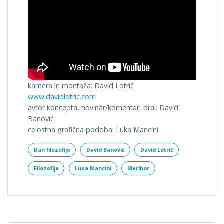
kamera in montaža: David Lotrič
www.davidlotric.com
avtor koncepta, novinar/komentar, bral: David
Banović
celostna grafična podoba: Luka Mancini
Dan filozofije
David Banović
David Lotrič
Filozofija
Luka Mancini
Maribor