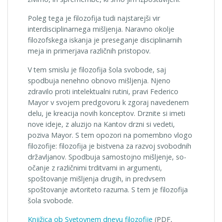
Poleg tega je filozofija tudi najstarejši vir
interdisciplinarnega mišljenja. Naravno okolje
filozofskega iskanja je preseganje disciplinarnih
meja in primerjava različnih pristopov.
V tem smislu je filozofija šola svobode, saj
spodbuja nenehno obnovo mišljenja. Njeno
zdravilo proti intelektualni rutini, pravi Federico
Mayor v svojem predgovoru k zgoraj navedenem
delu, je kreacija novih konceptov. Drznite si imeti
nove ideje, z aluzijo na Kantov drzni si vedeti,
poziva Mayor. S tem opozori na pomembno vlogo
filozofije: filozofija je bistvena za razvoj svobodnih
državljanov. Spodbuja samostojno mišljenje, so­
očanje z različnimi trditvami in argumenti,
spoštovanje mišlje­nja drugih, in predvsem
spoštovanje avtoriteto razuma. S tem je filozofija
šola svobode.
Knjižica ob Svetovnem dnevu filozofije
(PDF,