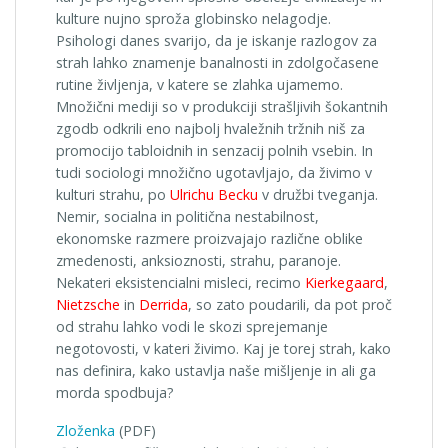
kulture nujno sproža globinsko nelagodje.
Psihologi danes svarijo, da je iskanje razlogov za
strah lahko znamenje banalnosti in zdolgočasene
rutine življenja, v katere se zlahka ujamemo.
Množični mediji so v produkciji strašljivih šokantnih
zgodb odkrili eno najbolj hvaležnih tržnih niš za
promocijo tabloidnih in senzacij polnih vsebin. In
tudi sociologi množično ugotavljajo, da živimo v
kulturi strahu, po
Ulrichu Becku
v družbi tveganja.
Nemir, socialna in politična nestabilnost,
ekonomske razmere proizvajajo različne oblike
zmedenosti, anksioznosti, strahu, paranoje.
Nekateri eksistencialni misleci, recimo
Kierkegaard
,
Nietzsche
in
Derrida
, so zato poudarili, da pot proč
od strahu lahko vodi le skozi sprejemanje
negotovosti, v kateri živimo. Kaj je torej strah, kako
nas definira, kako ustavlja naše mišljenje in ali ga
morda spodbuja?
Zloženka
(PDF)