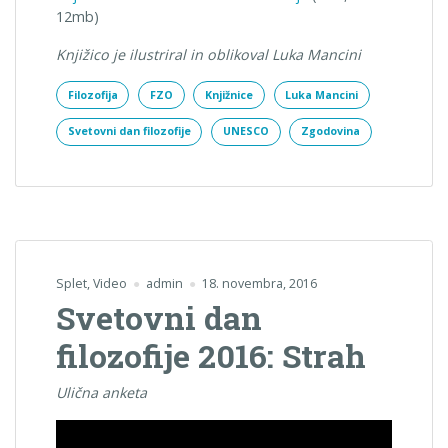
12mb)
Knjižico je ilustriral in oblikoval Luka Mancini
Filozofija
FZO
Knjižnice
Luka Mancini
Svetovni dan filozofije
UNESCO
Zgodovina
Splet
,
Video
admin
18. novembra, 2016
Svetovni dan
filozofije 2016: Strah
Ulična anketa