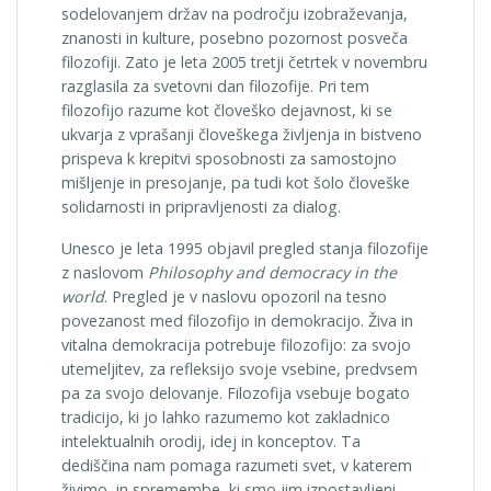
sodelovanjem držav na področju izobraževanja,
zna­nosti in kulture, posebno pozornost posveča
filozofiji. Zato je leta 2005 tretji četrtek v novembru
razglasila za svetovni dan filozofije. Pri tem
filozofijo razume kot človeško dejavnost, ki se
ukvarja z vprašanji človeškega življenja in bistveno
prispeva k krepitvi sposobnosti za samostojno
mišljenje in presojanje, pa tudi kot šolo človeške
solidarnosti in pripravljenosti za dialog.
Unesco je leta 1995 objavil pregled stanja filozofije
z nas­lovom
Philosophy and democracy in the
world
. Pregled je v naslovu opozoril na tesno
povezanost med filozofijo in de­mokracijo. Živa in
vitalna demokracija potrebuje filozofijo: za svojo
utemeljitev, za refleksijo svoje vsebine, predvsem
pa za svojo delovanje. Filozofija vsebuje bogato
tradicijo, ki jo lahko razumemo kot zakladnico
intelektualnih orodij, idej in koncep­tov. Ta
dediščina nam pomaga razumeti svet, v katerem
živimo, in spremembe, ki smo jim izpostavljeni.