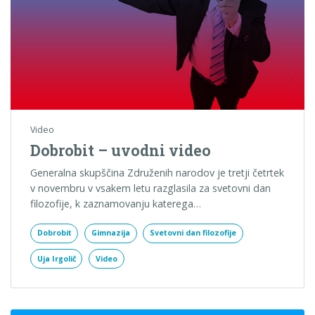
Video
Dobrobit – uvodni video
Generalna skupščina Združenih narodov je tretji četrtek
v novembru v vsakem letu razglasila za svetovni dan
filozofije, k zaznamovanju katerega…
Dobrobit
Gimnazija
Svetovni dan filozofije
Uja Irgolič
Video