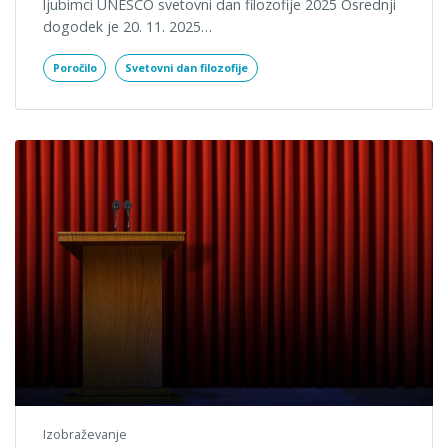
ljubimci UNESCO svetovni dan filozofije 2025 Osrednji
dogodek je 20. 11. 2025…
Poročilo
Svetovni dan filozofije
Izobraževanje