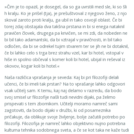
»Čim je to opazil, je dosegel, da so ga uvrstili med sle, ki so šli
h kralju. Ko je prišel (tja), je prešuštvoval z njegovo ženo, z njo
skoval zaroto proti kralju, ga ubil in tako osvojil oblast. Če bi
torej zdaj obstajala dva takšna prstana in bi si enega nataknil
pravičen človek, drugega pa krivičen, se mi zdi, da nobeden ne
bi bil tako adamant­ski, da bi vztrajal v pravičnosti, in bil tako
odločen, da bi se odrekel tujim stvarem ter se jih ne bi dotaknil,
če bi lahko celo s trga brez strahu vzel, kar bi hotel, vstopal v
hiše in spolno občeval s komer koli bi hotel, ubijal in reševal iz
okovov, kogar koli bi hotel.«
Naša različica vprašanja je seveda: Kaj bi pri filozofiji delali
učenci, če bi imeli tak prstan? Na to vprašanje lahko odgovori
vsak učitelj sam. K temu, kaj naj delamo v razredu, da bodo
svoj smisel ur filozofije našli tudi nevidni dijaki, pa želimo
prispevati s tem zbornikom. Učitelji moramo namreč sami
zagotoviti, da bodo dijaki v družbi, ki od posameznika
pričakuje, da oblikuje svoje življenje, bolje začutili potrebo po
filozofiji. Filozofija je namreč lahko objektivno nujno potrebna
kulturna tehnika sodobnega sveta, a če se kot taka ne kaže tudi