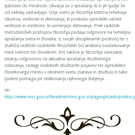
ljubezen do modrosti. Ukvarja se z vprašanji, ki si jih ljudje že
od nekdaj zastavljajo. Ožje vzeto je filozofija kritična refleksija
izkustva, vednosti in delovanja, ki poskuša opredeliti načela
vednosti in vrednote, ki usmerjajo delovanje. Prek različnih
metodoloških pristopov filozofija podaja odgovore na temeljna
vprašanja sveta in človeka. Iz svojih disciplinarnih področij ter s
stališča različnih sodobnih filozofskih šol analizira součinkovanje
med svetom ter človekom. Kot takšna je filozofija zavezana
iskanju odgovorov na aktualna vprašanja družbenega
sobivanja, razlagi sodobnih družbenih pojavov ter opredelitvi
človekovega mestu v okolnem svetu (narava in družba) in tako
ljudem pomaga pri oblikovanju njihovega življenja.
Vir:
http://www.mss.gov.si/fileadmin/mss.gov.si/pageuploads/podro