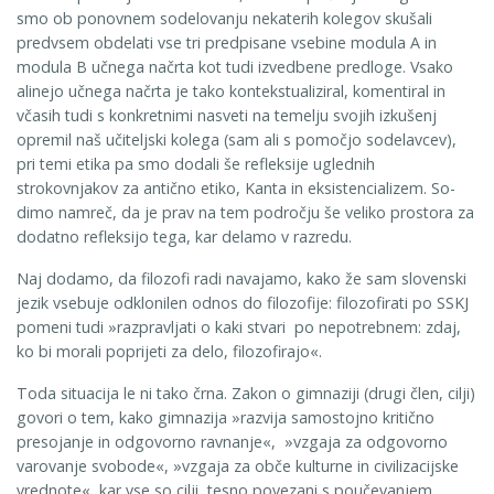
smo ob ponovnem sodelovanju nekaterih kolegov skušali
predvsem obdelati vse tri predpisane vsebine modula A in
modula B učnega načrta kot tudi izvedbene predloge. Vsako
alinejo učnega načrta je tako kontekstualiziral, komen­tiral in
včasih tudi s konkretnimi nasveti na temelju svojih izkušenj
opremil naš učiteljski kolega (sam ali s pomočjo sodelavcev),
pri temi etika pa smo dodali še refleksije uglednih
strokovnjakov za antično etiko, Kanta in eksistencializem. So­
dimo namreč, da je prav na tem področju še veliko prostora za
dodatno refleksijo tega, kar delamo v razredu.
Naj dodamo, da filozofi radi navajamo, kako že sam slovenski
jezik vsebuje odklo­nilen odnos do filozofije: filozofirati po SSKJ
pomeni tudi »razpravljati o kaki stvari po nepotrebnem: zdaj,
ko bi morali poprijeti za delo, filozofirajo«.
Toda situacija le ni tako črna. Zakon o gimnaziji (drugi člen, cilji)
govori o tem, kako gimnazija »razvija samostojno kritično
presojanje in odgovorno ravnanje«, »vzgaja za odgovorno
varovanje svobode«, »vzgaja za obče kulturne in civilizacijske
vrednote«, kar vse so cilji, tesno povezani s poučevanjem