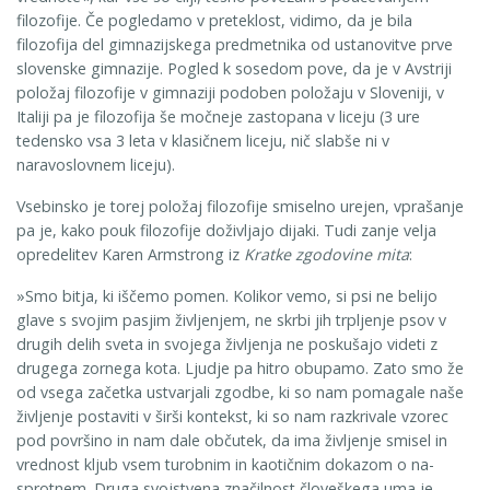
filozofije. Če pogledamo v preteklost, vidimo, da je bila
filozofija del gimnazijskega predmetnika od usta­novitve prve
slovenske gimnazije. Pogled k sosedom pove, da je v Avstriji
položaj filozofije v gimnaziji podoben položaju v Sloveniji, v
Italiji pa je filozofija še moč­neje zastopana v liceju (3 ure
tedensko vsa 3 leta v klasičnem liceju, nič slabše ni v
naravoslovnem liceju).
Vsebinsko je torej položaj filozofije smiselno urejen, vprašanje
pa je, kako pouk filozofije doživljajo dijaki. Tudi zanje velja
opredelitev Karen Armstrong iz
Kratke zgodovine mita
:
»Smo bitja, ki iščemo pomen. Kolikor vemo, si psi ne belijo
glave s svojim pasjim življenjem, ne skrbi jih trpljenje psov v
drugih delih sveta in svojega življenja ne poskušajo videti z
drugega zornega kota. Ljudje pa hitro obupamo. Zato smo že
od vsega začetka ustvarjali zgodbe, ki so nam pomagale naše
življenje postaviti v širši kontekst, ki so nam razkrivale vzorec
pod površino in nam dale občutek, da ima življenje smisel in
vrednost kljub vsem turobnim in kaotičnim dokazom o na­
sprotnem. Druga svojstvena značilnost človeškega uma je