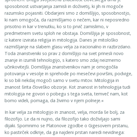
sposobnost ustvarjanja zamisli in doživetij, ki jih ni mogoče
razumsko pojasniti. Obdarjeni smo z domiš­ljijo, sposobnostjo,
ki nam omogoča, da razmišljamo o nečem, kar ni neposredno
prisotno in kar v trenutku, ko si to prvič zamislimo, v
predmetnem svetu sploh ne obstaja. Domišljija je sposobnost,
iz katere izvirata religija in mitologija. Danes je mitološko
razmišljanje na slabem glasu velja za iracionalno in razbrzdano.
Toda znanstveniki so prav z domišljijo na svet prinesli novo
znanje in izumili tehnolo­gijo, s katero smo zdaj neizmerno
učinkovitejši. Domišljija znanstvenikov nam je omogočila
potovanja v vesolje in sprehode po mesečevi površini, podvige,
ki so bili nekdaj mogoči samo v svetu mitov. Mitologija in
znanost širita človeško obzorje. Kot znanost in tehnologija tudi
mitologija ne govori o pobegu s tega sveta, temveč nam, kot
bomo videli, pomaga, da živimo v njem polneje.«
In kar velja za mitologijo in znanost, velja, morda še bolj, za
filozofijo. Le da ni nujno, da filozofijo tako doživljajo sami
dijaki. Spomnimo se Platonove zgodbe o Gigesovem prstanu,
ko pastirček odkrije, da ga najdeni prstan naredi nevidnega: