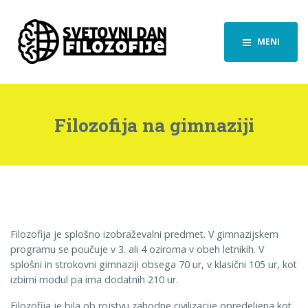
MENI
Filozofija na gimnaziji
Filozofija je splošno izobraževalni predmet. V gimnazijskem
programu se poučuje v 3. ali 4 oziroma v obeh letnikih. V
splošni in strokovni gimnaziji obsega 70 ur, v klasični 105 ur, kot
izbirni modul pa ima dodatnih 210 ur.
Filozofija je bila ob rojstvu zahodne civilizacije opredeljena kot