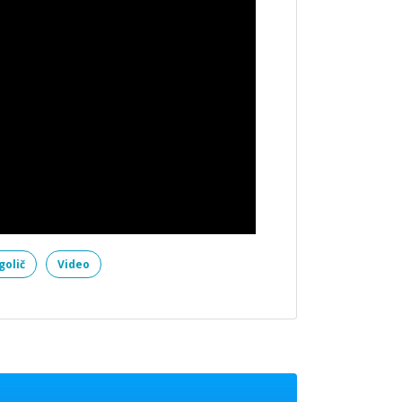
golič
Video