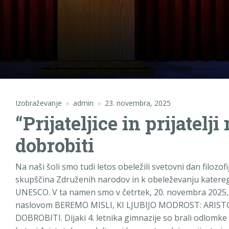
Izobraževanje
admin
23. novembra, 2025
“Prijateljice in prijatelj
dobrobiti
Na naši šoli smo tudi letos obeležili svetovni dan filozofi
skupščina Združenih narodov in k obeleževanju katereg
UNESCO. V ta namen smo v četrtek, 20. novembra 2025, 
naslovom BEREMO MISLI, KI LJUBIJO MODROST: ARI
DOBROBITI. Dijaki 4. letnika gimnazije so brali odlomke