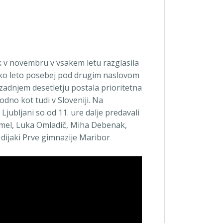
k v novembru v vsakem letu razglasila
sako leto posebej pod drugim naslovom
 zadnjem desetletju postala prioritetna
dno kot tudi v Sloveniji. Na
Ljubljani so od 11. ure dalje predavali
omel, Luka Omladič, Miha Debenak,
 dijaki Prve gimnazije Maribor