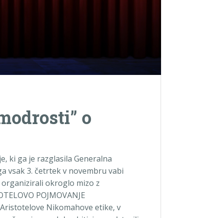
i modrosti” o
je, ki ga je razglasila Generalna
a vsak 3. četrtek v novembru vabi
organizirali okroglo mizo z
STOTELOVO POJMOVANJE
 Aristotelove Nikomahove etike, v