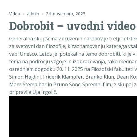
Video
admin
24. novembra, 2025
Dobrobit – uvodni video
Generalna skupščina Združenih narodov je tretji četrte
za svetovni dan filozofije, k zaznamovanju katerega v
vabi Unesco. Letos je potekal na temo dobrobiti, ki je v
tema na področju vzgoje in izobraževanja, tako mednaro
osrednjem dogodku 20. 11. 2025 na Filozofski fakulteti v 
Simon Hajdini, Friderik Klampfer, Branko Klun, Dean K
Mare Štempihar in Bruno Šonc. Spremni film je skupaj z
pripravila Uja Irgolič.