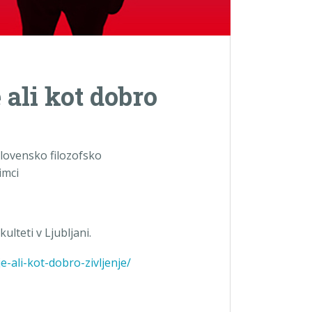
 ali kot dobro
 Slovensko filozofsko
imci
ulteti v Ljubljani.
e-ali-kot-dobro-zivljenje/