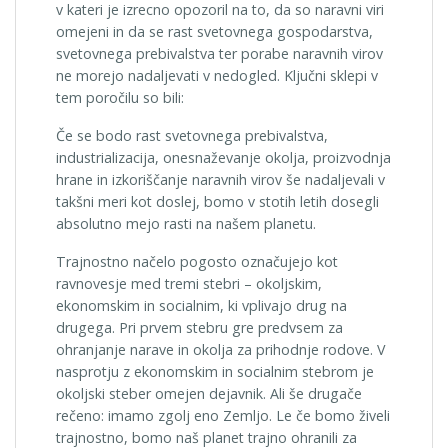
v kateri je izrecno opozoril na to, da so naravni viri
omejeni in da se rast svetovnega gospodarstva,
svetovnega prebivalstva ter porabe naravnih virov
ne morejo nadaljevati v nedogled. Ključni sklepi v
tem poročilu so bili:
Če se bodo rast svetovnega prebivalstva,
industrializacija, onesnaževanje okolja, proizvodnja
hrane in izkoriščanje naravnih virov še nadaljevali v
takšni meri kot doslej, bomo v stotih letih dosegli
absolutno mejo rasti na našem planetu.
Trajnostno načelo pogosto označujejo kot
ravnovesje med tremi stebri – okoljskim,
ekonomskim in socialnim, ki vplivajo drug na
drugega. Pri prvem stebru gre predvsem za
ohranjanje narave in okolja za prihodnje rodove. V
nasprotju z ekonomskim in socialnim stebrom je
okoljski steber omejen dejavnik. Ali še drugače
rečeno: imamo zgolj eno Zemljo. Le če bomo živeli
trajnostno, bomo naš planet trajno ohranili za