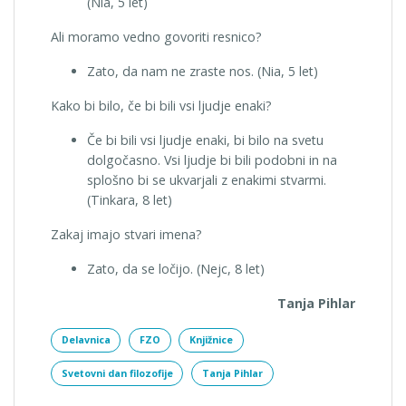
(Nia, 5 let)
Ali moramo vedno govoriti resnico?
Zato, da nam ne zraste nos. (Nia, 5 let)
Kako bi bilo, če bi bili vsi ljudje enaki?
Če bi bili vsi ljudje enaki, bi bilo na svetu
dolgočasno. Vsi ljudje bi bili podobni in na
splošno bi se ukvarjali z enakimi stvarmi.
(Tinkara, 8 let)
Zakaj imajo stvari imena?
Zato, da se ločijo. (Nejc, 8 let)
Tanja Pihlar
Delavnica
FZO
Knjižnice
Svetovni dan filozofije
Tanja Pihlar