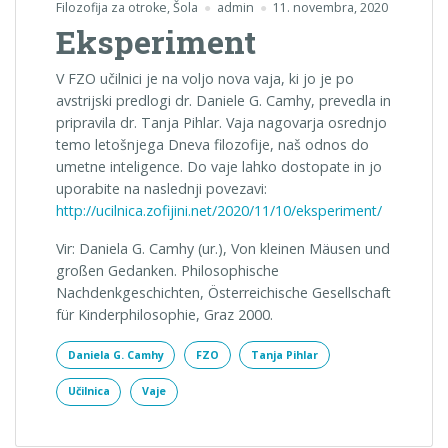
Filozofija za otroke
,
Šola
admin
11. novembra, 2020
Eksperiment
V FZO učilnici je na voljo nova vaja, ki jo je po
avstrijski predlogi dr. Daniele G. Camhy, prevedla in
pripravila dr. Tanja Pihlar. Vaja nagovarja osrednjo
temo letošnjega Dneva filozofije, naš odnos do
umetne inteligence. Do vaje lahko dostopate in jo
uporabite na naslednji povezavi:
http://ucilnica.zofijini.net/2020/11/10/eksperiment/
Vir: Daniela G. Camhy (ur.), Von kleinen Mäusen und
großen Gedanken. Philosophische
Nachdenkgeschichten, Österreichische Gesellschaft
für Kinderphilosophie, Graz 2000.
Daniela G. Camhy
FZO
Tanja Pihlar
Učilnica
Vaje