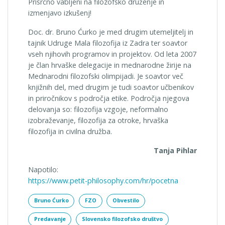
Prisrčno vabljeni na filozofsko druženje in
izmenjavo izkušenj!
Doc. dr. Bruno Ćurko je med drugim utemeljitelj in
tajnik Udruge Mala filozofija iz Zadra ter soavtor
vseh njihovih programov in projektov. Od leta 2007
je član hrvaške delegacije in mednarodne žirije na
Mednarodni filozofski olimpijadi. Je soavtor več
knjižnih del, med drugim je tudi soavtor učbenikov
in priročnikov s področja etike. Področja njegova
delovanja so: filozofija vzgoje, neformalno
izobraževanje, filozofija za otroke, hrvaška
filozofija in civilna družba.
Tanja Pihlar
Napotilo:
https://www.petit-philosophy.com/hr/pocetna
Bruno Ćurko
FZO
Obvestilo
Predavanje
Slovensko filozofsko društvo