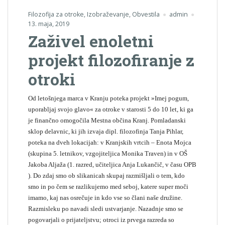
Filozofija za otroke
,
Izobraževanje
,
Obvestila
admin
13. maja, 2019
Zaživel enoletni
projekt filozofiranje z
otroki
Od letošnjega marca v Kranju poteka projekt »Imej pogum,
uporabljaj svojo glavo« za otroke v starosti 5 do 10 let, ki ga
je finančno omogočila Mestna občina Kranj. Pomladanski
sklop delavnic, ki jih izvaja dipl. filozofinja Tanja Pihlar,
poteka na dveh lokacijah: v Kranjskih vrtcih – Enota Mojca
(skupina 5. letnikov, vzgojiteljica Monika Traven) in v OŠ
Jakoba Aljaža (1. razred, učiteljica Anja Lukančič, v času OPB
). Do zdaj smo ob slikanicah skupaj razmišljali o tem, kdo
smo in po čem se razlikujemo med seboj, katere super moči
imamo, kaj nas osrečuje in kdo vse so člani naše družine.
Razmisleku po navadi sledi ustvarjanje. Nazadnje smo se
pogovarjali o prijateljstvu; otroci iz prvega razreda so