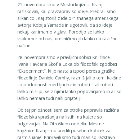
21. novembra smo v Mestni knjižnici Kranj
raziskovali, kaj pravzaprav so ideje. Prebrali smo
slikanico „Kaj storiš z idejo?“ znanega ameriškega
avtorja Kobija Yamade in ugotovili, da so ideje
nekaj, kar imamo v glavi. Porodijo se lahko
vsakomur od nas, uresničimo jih lahko na različne
načine.
28. novembra smo v pravljični sobici Knjižnice
Ivana Tavčarja Škofja Loka ob filozofski zgodbici
“Eksperiment”, ki je nastala izpod peresa graške
filozofinje Daniele Camhy, razmišljali o tem, kakšne
so podobnosti med ljudmi in roboti – ali roboti
lahko mislijo, se z njimi lahko pogovarjamo in ali so
lahko nemara tudi naši prijatelji.
Ob tej priložnosti sem za otroke pripravila različna
filozofska vprašanja na listih, na katere so
odgovarjali. Na Otroškem oddelku Mestne
knjižnice Kranj smo uredili poseben kotiček za
razmišljanje. Pripravili smo tudi manjšo razstavo