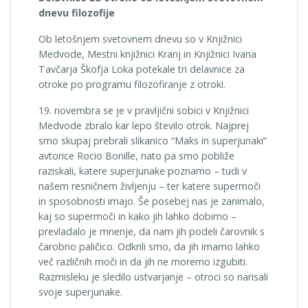
dnevu filozofije
Ob letošnjem svetovnem dnevu so v Knjižnici
Medvode, Mestni knjižnici Kranj in Knjižnici Ivana
Tavčarja Škofja Loka potekale tri delavnice za
otroke po programu filozofiranje z otroki.
19. novembra se je v pravljični sobici v Knjižnici
Medvode zbralo kar lepo število otrok. Najprej
smo skupaj prebrali slikanico “Maks in superjunaki”
avtorice Rocio Bonille, nato pa smo pobliže
raziskali, katere superjunake poznamo – tudi v
našem resničnem življenju – ter katere supermoči
in sposobnosti imajo. Še posebej nas je zanimalo,
kaj so supermoči in kako jih lahko dobimo –
prevladalo je mnenje, da nam jih podeli čarovnik s
čarobno paličico. Odkrili smo, da jih imamo lahko
več različnih moči in da jih ne moremo izgubiti.
Razmisleku je sledilo ustvarjanje – otroci so narisali
svoje superjunake.