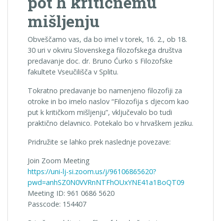
pot h kritičnemu
mišljenju
Obveščamo vas, da bo imel v torek, 16. 2., ob 18.
30 uri v okviru Slovenskega filozofskega društva
predavanje doc. dr. Bruno Ćurko s Filozofske
fakultete Vseučilišča v Splitu.
Tokratno predavanje bo namenjeno filozofiji za
otroke in bo imelo naslov “Filozofija s djecom kao
put k kritičkom mišljenju”, vključevalo bo tudi
praktično delavnico. Potekalo bo v hrvaškem jeziku.
Pridružite se lahko prek naslednje povezave:
Join Zoom Meeting
https://uni-lj-si.zoom.us/j/96106865620?
pwd=anhSZ0N0VVRnNTFhOUxYNE41a1BoQT09
Meeting ID: 961 0686 5620
Passcode: 154407