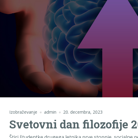
Izobraževanje
admin
20. decembra, 2023
Svetovni dan filozofije
Štiri študentke drugega letnika prve stopnje, socialne 