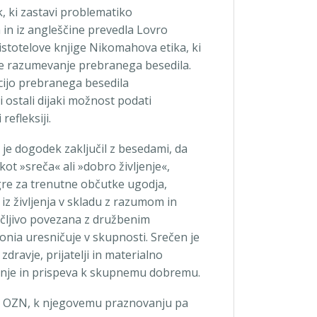
k, ki zastavi problematiko
 in iz angleščine prevedla Lovro
ristotelove knjige Nikomahova etika, ki
voje razumevanje prebranega besedila.
acijo prebranega besedila
i ostali dijaki možnost podati
efleksiji.
je dogodek zaključil z besedami, da
ot »sreča« ali »dobro življenje«,
 gre za trenutne občutke ugodja,
 iz življenja v skladu z razumom in
očljivo povezana z družbenim
onia uresničuje v skupnosti. Srečen je
 zdravje, prijatelji in materialno
jenje in prispeva k skupnemu dobremu.
ina OZN, k njegovemu praznovanju pa