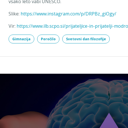
vsako leto vabi UNESCO.
Slike:
https://www.instagram.com/p/DRPBz_giOgy/
Vir:
https://www.ilb.scpo.si/prijateljice-in-prijatelji-modr
Gimnazija
Poročilo
Svetovni dan filozofije