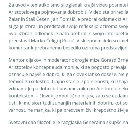
Za uvod v tematiko smo si ogledali krajši video posnete
Aristotelovega pojmovanja dobrobiti. Video sta priredila
Zalar in Staš Česen. Jan Tomšič je prebral odlomek iz A
si ga je izbral, in predstavil svojo refleksijo oziroma s
Svoj izbrani odlomek je nato prebral in svojo interpret
predstavil Marko Čeligoj Petrič. V sklepnem delu so imel
komentar k prebranemu besedilu oziroma predstavljeni r
Mentor dijakov in moderator okrogle mize Gorazd Brne 
Aristotelov koncept eudaimonije, ki se pogosto prevaja k
označuje najvišje dobro, ki ga človek lahko doseže. Ne
temveč za celostno, trajno stanje izpolnjenosti, ki izhaja
vrlinami. Je pa dobrobit posameznika pri Aristotelu nel
kontekstom – človek je »politično bitje«, zato se eudaim
tisti, ki mu sicer tudi zunanjih materialnih dobrin, kot so
varnost, ne manjka, ki pa predvsem živi krepostno živl
Svetovni dan filozofije je razglasila Generalna skupšč