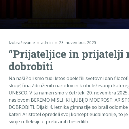
Izobraževanje
admin
23. novembra, 2025
“Prijateljice in prijatelj
dobrobiti
Na naši šoli smo tudi letos obeležili svetovni dan filozofi
skupščina Združenih narodov in k obeleževanju katereg
UNESCO. V ta namen smo v četrtek, 20. novembra 2025, 
naslovom BEREMO MISLI, KI LJUBIJO MODROST: ARI
DOBROBITI. Dijaki 4. letnika gimnazije so brali odlomke
kateri Aristotel opredeli svoj koncept eudaimonije, to je
svoje refleksije o prebranih besedilih.