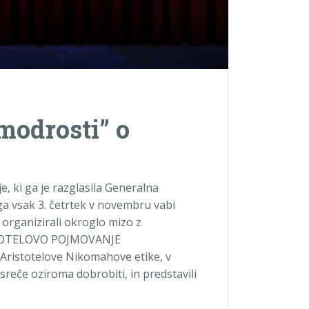
i modrosti” o
je, ki ga je razglasila Generalna
a vsak 3. četrtek v novembru vabi
organizirali okroglo mizo z
STOTELOVO POJMOVANJE
 Aristotelove Nikomahove etike, v
 sreče oziroma dobrobiti, in predstavili