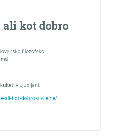
 ali kot dobro
 Slovensko filozofsko
imci
ulteti v Ljubljani.
e-ali-kot-dobro-zivljenje/