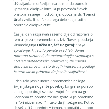
državljanke in državljani naredimo, da bomo k
vprašanju okoljske krize, ki jo povzroča človek,
pristopili resneje in odločneje, opozarja
dr. Tomaž
Grušovnik
, filozof, katerega delo sega tudi na
področje okoljske etike.
Čas je, da v razpravah sežemo dlje od razprave o
tem ali je za spremembe res kriv človek, poudarja
klimatologinja
Lučka Kajfež Bogataj
:
“To je
vprašanje, ki je bilo pereče pred leti, danes
moramo razumeti, da meteorologija razpolaga s
150 leti meteorološkh opazovanj, da imamo
dobo satelitov in vrsto drugih indicev, na podlagi
katerih lahko pridemo do jasnih zaključkov.”
Eden zelo jasnih indicev: sprememba našega
življenjskega sloga, še posebej, ko gre za porabo
energije po drugi svetovni vojni. Pri tem pa gre
večinoma za porabo fosilnih goriv, ki jih porabimo
na “primitiven način” – tako da jih sežgemo. Kot so
jih sežigali že predniki v jamah, a podatki za dobo