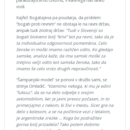
paralizirajočemu cinizmu, v katerega nas lahko
vodi.
Kajfež Bogatajeva pa poudarja, da problem
“bogati proti revnim” ne obstaja le na ravni držav,
ampak tudi znotraj držav:
“Tudi v Sloveniji so
bogati bistveno bolj “krivi” kot pa revni, tako da je
ta individualna odgovornost pomembna. Celo
ženske in moški imamo različen odtis. Ko gledajo
samske, analiza kaže, da ima samski moški za
tretjino večji odtis kot samska ženska, tako da
imamo še celo vrsto drugih nepravičnosti.”
“Šampanjski model” se ponovi v družbi sami, se
strinja Omladič
. “Vzemimo nekoga, ki mu je edini
“luksuz”, da se na delo odpelje s svojim
avtomobilom, ker je javni prevoz počasen, in to
primerjajmo z nekom, ki živi v mestu. Sicer gre na
delo s kolesom, a se na počitnice vozi z letalom,
je argentinske zrezke … Koga bo podražitev
goriva bolj prizadela? Tako potem dobimo