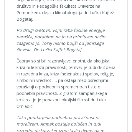
društvo in Pedagoška fakulteta Univerze na
Primorskem, dejala klimatologinja dr. Lučka Kajfež
Bogataj.
Po drugi svetovni vojni raba fosilne energije
narašča, porabimo pa jo na primitiven način:
zažgemo jo. Torej nismo boljši od jamskega
človeka. Dr. Lučka Kajfež Bogataj
Čeprav so si bili razpravljavci enotni, da okoljska
kriza ni le kriza pravičnosti, temveč je tudi družbena
in razredna kriza, kriza (ne)enakosti spolov, religije,
simbolnih vrednot …, pa ostaja med osrednjimi
vprašanji o podnebnih spremembah tisto o
podnebni pravičnosti. Z grafom šampanjskega
kozarca jo je ponazoril okoljski filozof dr. Luka
Omladič:
Tako poudarjena podnebna pravičnost ni
moralizem. Ampak postaja poltičen in tudi
razredni diskurz, ker izpostavlja dvoje: da je