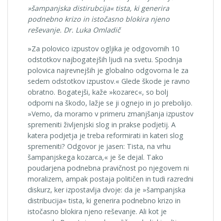
»šampanjska distirubcija« tista, ki generira
podnebno krizo in istočasno blokira njeno
reševanje. Dr. Luka Omladič
»Za polovico izpustov ogljika je odgovornih 10
odstotkov najbogatejših ljudi na svetu. Spodnja
polovica najrevnejših je globalno odgovorna le za
sedem odstotkov izpustov.« Glede škode je ravno
obratno. Bogatejši, kaže »kozarec«, so bolj
odporni na škodo, lažje se ji ognejo in jo prebolijo.
»Vemo, da moramo v primeru zmanjšanja izpustov
spremeniti življenjski slog in prakse podjetij. A
katera podjetja je treba reformirati in kateri slog
spremeniti? Odgovor je jasen: Tista, na vrhu
šampanjskega kozarca,« je še dejal. Tako
poudarjena podnebna pravičnost po njegovem ni
moralizem, ampak postaja političen in tudi razredni
diskurz, ker izpostavlja dvoje: da je »šampanjska
distribucija« tista, ki generira podnebno krizo in
istočasno blokira njeno reševanje. Ali kot je