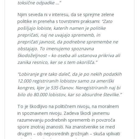
toksične odpadke …”
Njim seveda ni v interesu, da se sprejme zelene
politike in preneha s tovrstnimi praksami:
“Zato
pošiljajo lobiste, katerih namen je politike
prepričati, naj ne uvajajo sprememb, in
prepričati javnost, da podnebne spremembe ne
obstajajo. To imenujemo spoznavna
škodoželjnost – ko oseba ali ustanova prikriva ali
zanika resnico, ker se s tem okorišča.”
“Lobiranje gre tako daleč, da je po nekih podatkih
12.000 registriranih lobistov samo za ameriški
kongres, kjer je 535 članov. Neregistriranih naj bi
bilo do 80.000 lobistov, kar so absurdne številke.”
To je škodljivo na političnem nivoju, na moralnem
in spoznavnem nivoju. Zadeva škodi javnemu
razumevanju podnebnih sprememb in povzroča
spore znotraj znanosti. Na znanstvenike se med
drugim – ob neposrednih grožnjah – skuša vplivati