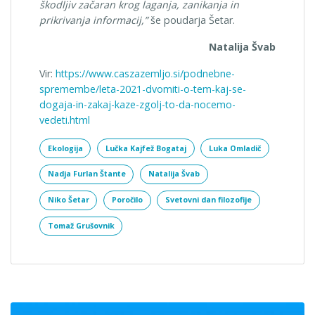
škodljiv začaran krog laganja, zanikanja in
prikrivanja informacij,”
še poudarja Šetar.
Natalija Švab
Vir:
https://www.caszazemljo.si/podnebne-
spremembe/leta-2021-dvomiti-o-tem-kaj-se-
dogaja-in-zakaj-kaze-zgolj-to-da-nocemo-
vedeti.html
Ekologija
Lučka Kajfež Bogataj
Luka Omladič
Nadja Furlan Štante
Natalija Švab
Niko Šetar
Poročilo
Svetovni dan filozofije
Tomaž Grušovnik