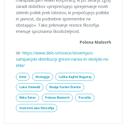
manipulacijam velikih korporacij, ki po Šetarju zgolj
zaradi dobičkov »preprečujejo sprejemanje novih
zelenih politik prek lobistov, ki prepričujejo politike
in javnost, da podnebne spremembe ne
obstajajo«. Tako prikrivanje resnice filozofija
imenuje spoznavna škodoželjnost.
Polona Malovrh
Vir:
https://www.delo.si/novice/slovenija/o-
sampanjski-distribuciji-gresni-naravi-in-okoljski-ne-
etiki/
Delo
Ekologija
Lučka Kajfež Bogataj
Luka Omladič
Nadja Furlan Štante
Niko Šetar
Polona Malovrh
Poročilo
Svetovni dan filozofije