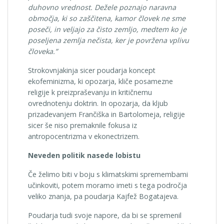
duhovno vrednost. Dežele poznajo naravna
območja, ki so zaščitena, kamor človek ne sme
poseči, in veljajo za čisto zemljo, medtem ko je
poseljena zemlja nečista, ker je povržena vplivu
človeka.”
Strokovnjakinja sicer poudarja koncept
ekofeminizma, ki opozarja, kliče posamezne
religije k preizpraševanju in kritičnemu
ovrednotenju doktrin. In opozarja, da kljub
prizadevanjem Frančiška in Bartolomeja, religije
sicer še niso premaknile fokusa iz
antropocentrizma v ekonectrizem.
Neveden politik nasede lobistu
Če želimo biti v boju s klimatskimi spremembami
učinkoviti, potem moramo imeti s tega področja
veliko znanja, pa poudarja Kajfež Bogatajeva.
Poudarja tudi svoje napore, da bi se spremenil