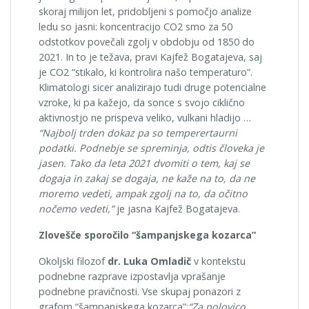
skoraj milijon let, pridobljeni s pomočjo analize
ledu so jasni: koncentracijo CO2 smo za 50
odstotkov povečali zgolj v obdobju od 1850 do
2021. In to je težava, pravi Kajfež Bogatajeva, saj
je CO2 “stikalo, ki kontrolira našo temperaturo”.
Klimatologi sicer analizirajo tudi druge potencialne
vzroke, ki pa kažejo, da sonce s svojo ciklično
aktivnostjo ne prispeva veliko, vulkani hladijo …
“Najbolj trden dokaz pa so temperertaurni
podatki. Podnebje se spreminja, odtis človeka je
jasen. Tako da leta 2021 dvomiti o tem, kaj se
dogaja in zakaj se dogaja, ne kaže na to, da ne
moremo vedeti, ampak zgolj na to, da očitno
nočemo vedeti,”
je jasna Kajfež Bogatajeva.
Zlovešče sporočilo “šampanjskega kozarca”
Okoljski filozof
dr. Luka Omladič
v kontekstu
podnebne razprave izpostavlja vprašanje
podnebne pravičnosti. Vse skupaj ponazori z
grafom “šampanjskega kozarca”:
“Za polovico