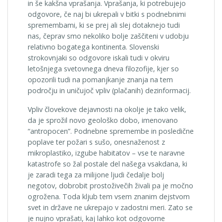
in še kakšna vprašanja. Vprašanja, ki potrebujejo
odgovore, če naj bi ukrepali v bitki s podnebnimi
spremembami, ki se prej ali slej dotaknejo tudi
nas, čeprav smo nekoliko bolje zaščiteni v udobju
relativno bogatega kontinenta. Slovenski
strokovnjaki so odgovore iskali tudi v okviru
letošnjega svetovnega dneva filozofije, kjer so
opozorili tudi na pomanjkanje znanja na tem
področju in uničujoč vpliv (plačanih) dezinformacij.
Vpliv človekove dejavnosti na okolje je tako velik,
da je sprožil novo geološko dobo, imenovano
“antropocen”. Podnebne spremembe in posledične
poplave ter požari s sušo, onesnaženost z
mikroplastiko, izgube habitatov – vse te naravne
katastrofe so žal postale del našega vsakdana, ki
je zaradi tega za milijone ljudi čedalje bolj
negotov, dobrobit prostoživečih živali pa je močno
ogrožena. Toda kljub tem vsem znanim dejstvom
svet in države ne ukrepajo v zadostni meri. Zato se
je nujno vprašati, kaj lahko kot odgovorne