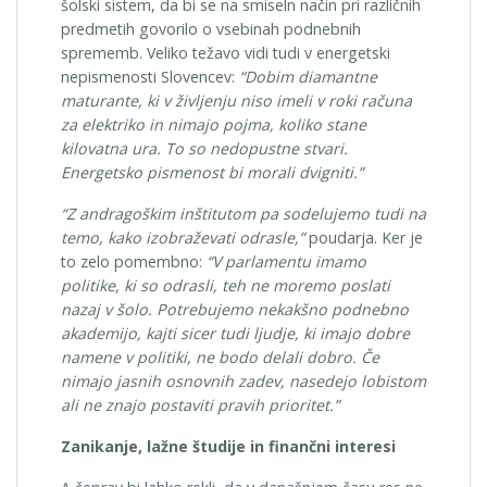
šolski sistem, da bi se na smiseln način pri različnih
predmetih govorilo o vsebinah podnebnih
sprememb. Veliko težavo vidi tudi v energetski
nepismenosti Slovencev:
“Dobim diamantne
maturante, ki v življenju niso imeli v roki računa
za elektriko in nimajo pojma, koliko stane
kilovatna ura. To so nedopustne stvari.
Energetsko pismenost bi morali dvigniti.”
“Z andragoškim inštitutom pa sodelujemo tudi na
temo, kako izobraževati odrasle,”
poudarja. Ker je
to zelo pomembno:
“V parlamentu imamo
politike, ki so odrasli, teh ne moremo poslati
nazaj v šolo. Potrebujemo nekakšno podnebno
akademijo, kajti sicer tudi ljudje, ki imajo dobre
namene v politiki, ne bodo delali dobro. Če
nimajo jasnih osnovnih zadev, nasedejo lobistom
ali ne znajo postaviti pravih prioritet.”
Zanikanje, lažne študije in finančni interesi