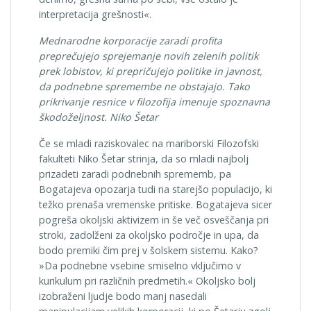
interpretacija grešnosti«.
Mednarodne korporacije zaradi profita
preprečujejo sprejemanje novih zelenih politik
prek lobistov, ki prepričujejo politike in javnost,
da podnebne spremembe ne obstajajo. Tako
prikrivanje resnice v filozofija imenuje spoznavna
škodoželjnost. Niko Šetar
Če se mladi raziskovalec na mariborski Filozofski
fakulteti Niko Šetar strinja, da so mladi najbolj
prizadeti zaradi podnebnih sprememb, pa
Bogatajeva opozarja tudi na starejšo populacijo, ki
težko prenaša vremenske pritiske. Bogatajeva sicer
pogreša okoljski aktivizem in še več osveščanja pri
stroki, zadolženi za okoljsko področje in upa, da
bodo premiki čim prej v šolskem sistemu. Kako?
»Da podnebne vsebine smiselno vključimo v
kurikulum pri različnih predmetih.« Okoljsko bolj
izobraženi ljudje bodo manj nasedali