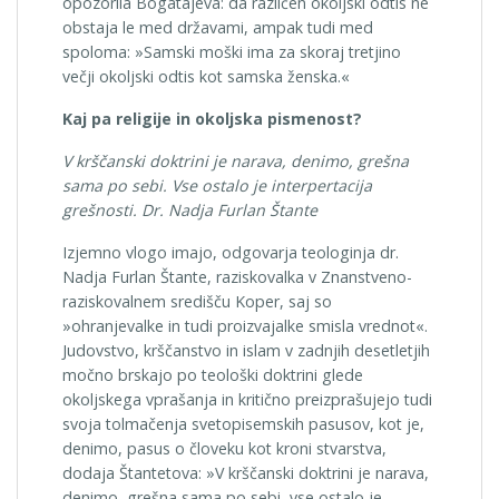
opozorila Bogatajeva: da različen okoljski odtis ne
obstaja le med državami, ampak tudi med
spoloma: »Samski moški ima za skoraj tretjino
večji okoljski odtis kot samska ženska.«
Kaj pa religije in okoljska pismenost?
V krščanski doktrini je narava, denimo, grešna
sama po sebi. Vse ostalo je interpertacija
grešnosti.
Dr. Nadja Furlan Štante
Izjemno vlogo imajo, odgovarja teologinja dr.
Nadja Furlan Štante, raziskovalka v Znanstveno-
raziskovalnem središču Koper, saj so
»ohranjevalke in tudi proizvajalke smisla vrednot«.
Judovstvo, krščanstvo in islam v zadnjih desetletjih
močno brskajo po teološki doktrini glede
okoljskega vprašanja in kritično preizprašujejo tudi
svoja tolmačenja svetopisemskih pasusov, kot je,
denimo, pasus o človeku kot kroni stvarstva,
dodaja Štantetova: »V krščanski doktrini je narava,
denimo, grešna sama po sebi, vse ostalo je