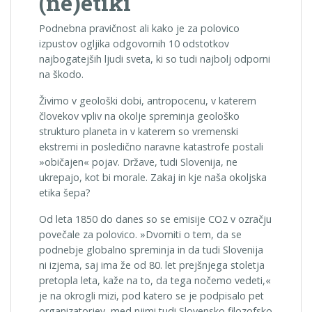
(ne)etiki
Podnebna pravičnost ali kako je za polovico
izpustov ogljika odgovornih 10 odstotkov
najbogatejših ljudi sveta, ki so tudi najbolj odporni
na škodo.
Živimo v geološki dobi, antropocenu, v katerem
človekov vpliv na okolje spreminja geološko
strukturo planeta in v katerem so vremenski
ekstremi in posledično naravne katastrofe postali
»običajen« pojav. Države, tudi Slovenija, ne
ukrepajo, kot bi morale. Zakaj in kje naša okoljska
etika šepa?
Od leta 1850 do danes so se emisije CO2 v ozračju
povečale za polovico. »Dvomiti o tem, da se
podnebje globalno spreminja in da tudi Slovenija
ni izjema, saj ima že od 80. let prejšnjega stoletja
pretopla leta, kaže na to, da tega nočemo vedeti,«
je na okrogli mizi, pod katero se je podpisalo pet
organizatorjev, med njimi tudi Slovensko filozofsko