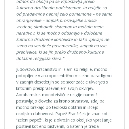
odnos do okolja pa se vzpostavlja preko
kulturno-družbenih podsistemov. In religije so
od pradavnine naprej zelo pomembne – ne samo
ohranjevalke – ampak proizvajalke smisla
vrednot, simbolnih sistemov in močnih meta
narativov, ki se močno odtisnejo v določene
kulturno družbene kontekste in tako vplivajo ne
samo na verujoče posameznike, ampak na vse
prebivalce, ki se jih preko družbeno-kulturne
dotakne religijska sfera.”
Judovstvo, krščanstvo in islam so religije, močno
potopljene v antropocentrično miselno paradigmo.
V zadnjih desetletjih so se sicer začele ukvarjati s
kritičnim preizpraševanjem svojh okvirjev.
Abrahamske, monoteistične religije namreč
postavljajo človeka za krono stvarstva, zdaj pa
močno brskajo po teološki doktrini in iščejo
okoljsko duhovnost. Papež Frančišek je znan kot
“zeleni papež”, ki je z okrožnico okoljsko vprašanje
postavil kot eno bistvenih, o katerih je treba