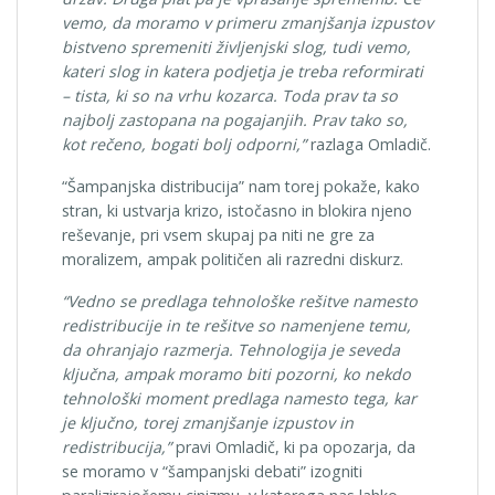
vemo, da moramo v primeru zmanjšanja izpustov
bistveno spremeniti življenjski slog, tudi vemo,
kateri slog in katera podjetja je treba reformirati
– tista, ki so na vrhu kozarca. Toda prav ta so
najbolj zastopana na pogajanjih. Prav tako so,
kot rečeno, bogati bolj odporni,”
razlaga Omladič.
“Šampanjska distribucija” nam torej pokaže, kako
stran, ki ustvarja krizo, istočasno in blokira njeno
reševanje, pri vsem skupaj pa niti ne gre za
moralizem, ampak političen ali razredni diskurz.
“Vedno se predlaga tehnološke rešitve namesto
redistribucije in te rešitve so namenjene temu,
da ohranjajo razmerja. Tehnologija je seveda
ključna, ampak moramo biti pozorni, ko nekdo
tehnološki moment predlaga namesto tega, kar
je ključno, torej zmanjšanje izpustov in
redistribucija,”
pravi Omladič, ki pa opozarja, da
se moramo v “šampanjski debati” izogniti