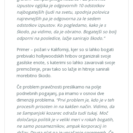
izpustov ogljika je odgovornih 10 odstotkov
najbogatejših ljudi na svetu, spodnja polovica
najrevnejših pa je odgovorna za le sedem
odstotkov izpustov. Ko pogledamo, kako je s
škodo, pa vidimo, da je obratno. Bogatejši so bolj
odporni na posledice, lažje sanirajo škodo.”
Primer – požari v Kaliforniji, kjer so si lahko bogati
prebivalci hollywoodskih hribov organizirali svoje
gasilske enote, s katerimi so lahko zavarovali svoje
premoženje, prav tako so lažje in hitreje sanirali
morebitno škodo.
Če problem pravičnosti preslikamo na polje
podnebnih pogajanj, pa imamo v osnovi dve
dimenziji problema.
“Prvi problem je, kdo je v teh
procesih prisoten in na kakšen način. Vidimo, da
se šampanjski kozarec odraža tudi tukaj. Moč
določanja politik je v veliki meri v rokah bogatih,
ne samo posameznikov, ampak korporacij in
držav. Druga plat pa je vprašanje sprememb. Če