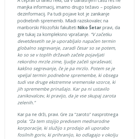
A čeprav bi lahko rekli, da v današnjem času res ne
manjka informacij, imamo drugo težavo – poplavo
dezinformacij. Pa tudi pojave kot je zanikanje
podnebnih sprememb. Mladi raziskovalec na
mariborski Filozofski fakulteti
Niko Šetar
pravi, da
gre tukaj za kompleksno vprašanje.
“V začetku
devetdesetih se je uporabljalo napačen termin
globalno segrevanje, zaradi česar so se potem,
ko so se v toplih državah začele pojavljati
rekordno mrzle zime, ljudje začeli spraševati,
kakšno segrevanje, če je pa mrzlo. Potem se je
vpeljal termin podnebne spremembe, ki obsega
tudi vse druge ekstremne vremenske vzorce, ki
jih spremembe prinašajo. Kar pa ni ustavilo
zanikovalcev, ki pravijo, da je vse skupaj zarota
zelenih.”
Kar pa ne drži, pravi. Gre za “zaroto” nasprotnega
pola:
“Za tem stojijo predvsem mednarodne
korporacije, ki služijo s prodajo ali uporabo
fosilnih goriv, ki prihranijo, ko odlagajo v okolju