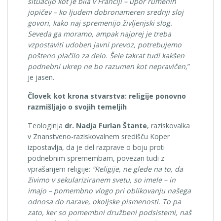
situacijo kot je bila v Franciji – upor rumenih
jopičev – ko ljudem dobronameren srednji sloj
govori, kako naj spremenijo življenjski slog.
Seveda ga moramo, ampak najprej je treba
vzpostaviti udoben javni prevoz, potrebujemo
pošteno plačilo za delo. Šele takrat tudi kakšen
podnebni ukrep ne bo razumen kot nepravičen,
”
je jasen.
Človek kot krona stvarstva: religije ponovno
razmišljajo o svojih temeljih
Teologinja
dr. Nadja Furlan Štante
, raziskovalka
v Znanstveno-raziskovalnem središču Koper
izpostavlja, da je del razprave o boju proti
podnebnim spremembam, povezan tudi z
vprašanjem religije:
“Religije, ne glede na to, da
živimo v sekulariziranem svetu, so imele – in
imajo – pomembno vlogo pri oblikovanju našega
odnosa do narave, okoljske pismenosti. To pa
zato, ker so pomembni družbeni podsistemi, naš