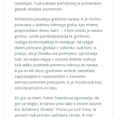
razmišljati. Tudi patriarh Bartolomej je pomemben
glasnik okoljske pismenosti.
Krščanstvo poudarja grešnost narave, ki je močno
povezana z doktrino izvirnega greha, kjer imamo
prepovedano drevo, kačo … V tem smislu je narava
grešna, ostalo pa interpretacija te grešnosti,
razlaga strokovnjakinja in nadaljuje, da religije
danes ponovno gledajo v odlomke, tudi tiste, ki
pravijo, da je človeku vse podrejeno. Izpostavlja
tudi, da vsaka religija v osnovni doktrini vsebuje
tudi veliko pozitivnih primerov odnosa do narave,
ki pa so bili skozi zgodovino večkrat zamolčani,
zapostavljeni in nadomeščeni z osnovnim
antropocentričnim pristopom, ki je morda tudi bolj
ustrezal prostoru in času.
Ko gre za islam, Furlan Štantetova izpostavlja, da
gre za religijo, ki naravo prav tako v osnovi razume
kot služabnico človeka:
“Pozna pa tudi himo, ki
pomeni nek prostor zaščitene zemlje, ki ima