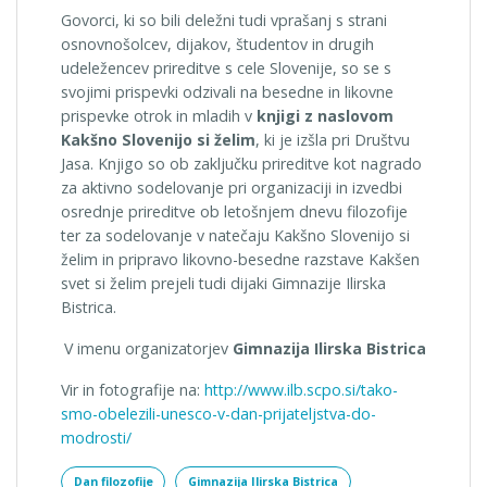
Govorci, ki so bili deležni tudi vprašanj s strani
osnovnošolcev, dijakov, študentov in drugih
udeležencev prireditve s cele Slovenije, so se s
svojimi prispevki odzivali na besedne in likovne
prispevke otrok in mladih v
knjigi z naslovom
Kakšno Slovenijo si želim
, ki je izšla pri Društvu
Jasa. Knjigo so ob zaključku prireditve kot nagrado
za aktivno sodelovanje pri organizaciji in izvedbi
osrednje prireditve ob letošnjem dnevu filozofije
ter za sodelovanje v natečaju Kakšno Slovenijo si
želim in pripravo likovno-besedne razstave Kakšen
svet si želim prejeli tudi dijaki Gimnazije Ilirska
Bistrica.
V imenu organizatorjev
Gimnazija Ilirska Bistrica
Vir in fotografije na:
http://www.ilb.scpo.si/tako-
smo-obelezili-unesco-v-dan-prijateljstva-do-
modrosti/
Dan filozofije
Gimnazija Ilirska Bistrica