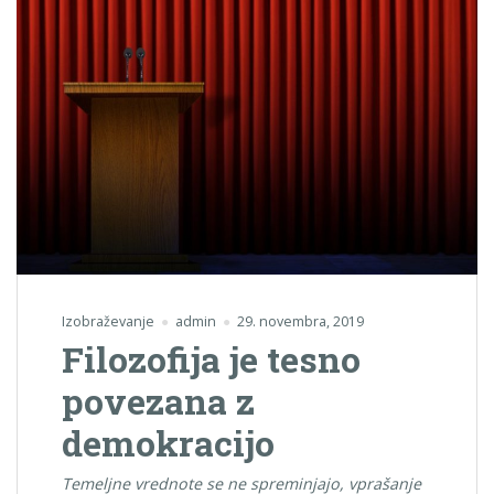
Izobraževanje
admin
29. novembra, 2019
Filozofija je tesno
povezana z
demokracijo
Temeljne vrednote se ne spreminjajo, vprašanje