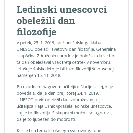
Ledinski unescovci
obeležili dan
filozofije
V petek, 25. 1. 2019, so člani šolskega kluba
UNESCO obeležili svetovni dan filozofije. Generalna
skupščina Združenih narodov je določila, da se bo
ta dan obeleževal vsak tretji četrtek v novembru;
letošnje šolsko leto je bil tako filozofiji še posebej
namenjen 15. 11. 2018.
Po uvodnem nagovoru učiteljice Nadje Ulcej, ki je
povedala, da je dan prej, torej 24. 1. 2019,
UNESCO prvič obeležil dan izobraževanja, je
učiteljica Taja Užnik vprašala ledinske unescovce,
kaj je to filozofija. S skupnimi močmi so ugotovili,
da je to ljubezen do modrosti.
Ker je bila tema letošnjega svetovnega dne