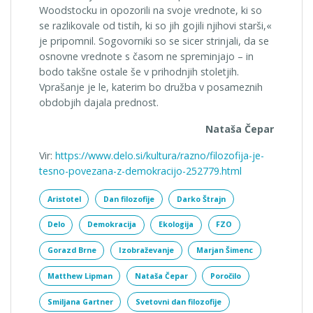
Woodstocku in opozorili na svoje vrednote, ki so
se razlikovale od tistih, ki so jih gojili njihovi starši,«
je pripomnil. Sogovorniki so se sicer strinjali, da se
osnovne vrednote s časom ne spreminjajo – in
bodo takšne ostale še v prihodnjih stoletjih.
Vprašanje je le, katerim bo družba v posameznih
obdobjih dajala prednost.
Nataša Čepar
Vir:
https://www.delo.si/kultura/razno/filozofija-je-
tesno-povezana-z-demokracijo-252779.html
Aristotel
Dan filozofije
Darko Štrajn
Delo
Demokracija
Ekologija
FZO
Gorazd Brne
Izobraževanje
Marjan Šimenc
Matthew Lipman
Nataša Čepar
Poročilo
Smiljana Gartner
Svetovni dan filozofije