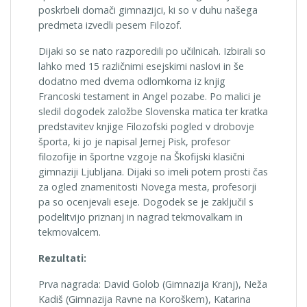
poskrbeli domači gimnazijci, ki so v duhu našega
predmeta izvedli pesem Filozof.
Dijaki so se nato razporedili po učilnicah. Izbirali so
lahko med 15 različnimi esejskimi naslovi in še
dodatno med dvema odlomkoma iz knjig
Francoski testament in Angel pozabe. Po malici je
sledil dogodek založbe Slovenska matica ter kratka
predstavitev knjige Filozofski pogled v drobovje
športa, ki jo je napisal Jernej Pisk, profesor
filozofije in športne vzgoje na Škofijski klasični
gimnaziji Ljubljana. Dijaki so imeli potem prosti čas
za ogled znamenitosti Novega mesta, profesorji
pa so ocenjevali eseje. Dogodek se je zaključil s
podelitvijo priznanj in nagrad tekmovalkam in
tekmovalcem.
Rezultati:
Prva nagrada: David Golob (Gimnazija Kranj), Neža
Kadiš (Gimnazija Ravne na Koroškem), Katarina