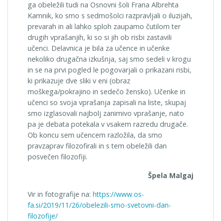
ga obeležili tudi na Osnovni šoli Frana Albrehta
Kamnik, ko smo s sedmošolci razpravljali o iluzijah,
prevarah in ali lahko sploh zaupamo čutilom ter
drugih vprašanjih, ki so si jih ob risbi zastavili
učenci. Delavnica je bila za učence in učenke
nekoliko drugačna izkušnja, saj smo sedeli v krogu
in se na prvi pogled le pogovarjali o prikazani risbi,
ki prikazuje dve sliki v eni (obraz
moškega/pokrajino in sedečo žensko). Učenke in
učenci so svoja vprašanja zapisali na liste, skupaj
smo izglasovali najbolj zanimivo vprašanje, nato
pa je debata potekala v vsakem razredu drugače.
Ob koncu sem učencem razložila, da smo
pravzaprav filozofirali in s tem obeležili dan
posvečen filozofiji.
Špela Malgaj
Vir in fotografije na:
https://www.os-
fa.si/2019/11/26/obelezili-smo-svetovni-dan-
filozofije/