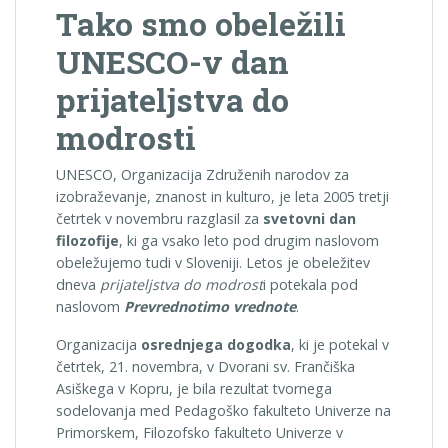
Tako smo obeležili
UNESCO-v dan
prijateljstva do
modrosti
UNESCO, Organizacija Združenih narodov za
izobraževanje, znanost in kulturo, je leta 2005 tretji
četrtek v novembru razglasil za
svetovni dan
filozofije
, ki ga vsako leto pod drugim naslovom
obeležujemo tudi v Sloveniji. Letos je obeležitev
dneva
prijateljstva do modrost
i potekala pod
naslovom
Prevrednotimo vrednote
.
Organizacija
osrednjega dogodka
, ki je potekal v
četrtek, 21. novembra, v Dvorani sv. Frančiška
Asiškega v Kopru, je bila rezultat tvornega
sodelovanja med Pedagoško fakulteto Univerze na
Primorskem, Filozofsko fakulteto Univerze v