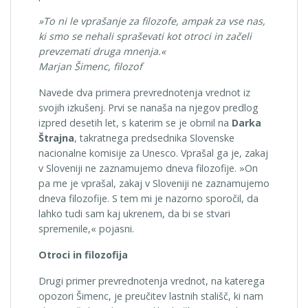
»To ni le vprašanje za filozofe, ampak za vse nas,
ki smo se nehali spraševati kot otroci in začeli
prevzemati druga mnenja.«
Marjan Šimenc, filozof
Navede dva primera prevrednotenja vrednot iz
svojih izkušenj. Prvi se nanaša na njegov predlog
izpred desetih let, s katerim se je obrnil na
Darka
Štrajna
, takratnega predsednika Slovenske
nacionalne komisije za Unesco. Vprašal ga je, zakaj
v Sloveniji ne zaznamujemo dneva filozofije. »On
pa me je vprašal, zakaj v Sloveniji ne zaznamujemo
dneva filozofije. S tem mi je nazorno sporočil, da
lahko tudi sam kaj ukrenem, da bi se stvari
spremenile,« pojasni.
Otroci in filozofija
Drugi primer prevrednotenja vrednot, na katerega
opozori Šimenc, je preučitev lastnih stališč, ki nam