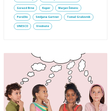
Gorazd Brne
Koper
Marjan Šimenc
Poročilo
Smiljana Gartner
Tomaž Grušovnik
UNESCO
Vrednote