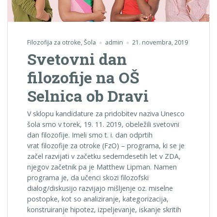
Filozofija za otroke
,
Šola
admin
21. novembra, 2019
Svetovni dan
filozofije na OŠ
Selnica ob Dravi
V sklopu kandidature za pridobitev naziva Unesco
šola smo v torek, 19. 11. 2019, obeležili svetovni
dan filozofije. Imeli smo t. i. dan odprtih
vrat filozofije za otroke (FzO) – programa, ki se je
začel razvijati v začetku sedemdesetih let v ZDA,
njegov začetnik pa je Matthew Lipman. Namen
programa je, da učenci skozi filozofski
dialog/diskusijo razvijajo mišljenje oz. miselne
postopke, kot so analiziranje, kategorizacija,
konstruiranje hipotez, izpeljevanje, iskanje skritih