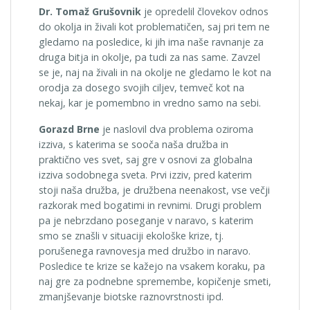
Dr. Tomaž Grušovnik
je opredelil človekov odnos
do okolja in živali kot problematičen, saj pri tem ne
gledamo na posledice, ki jih ima naše ravnanje za
druga bitja in okolje, pa tudi za nas same. Zavzel
se je, naj na živali in na okolje ne gledamo le kot na
orodja za dosego svojih ciljev, temveč kot na
nekaj, kar je pomembno in vredno samo na sebi.
Gorazd Brne
je naslovil dva problema oziroma
izziva, s katerima se sooča naša družba in
praktično ves svet, saj gre v osnovi za globalna
izziva sodobnega sveta. Prvi izziv, pred katerim
stoji naša družba, je družbena neenakost, vse večji
razkorak med bogatimi in revnimi. Drugi problem
pa je nebrzdano poseganje v naravo, s katerim
smo se znašli v situaciji ekološke krize, tj.
porušenega ravnovesja med družbo in naravo.
Posledice te krize se kažejo na vsakem koraku, pa
naj gre za podnebne spremembe, kopičenje smeti,
zmanjševanje biotske raznovrstnosti ipd.