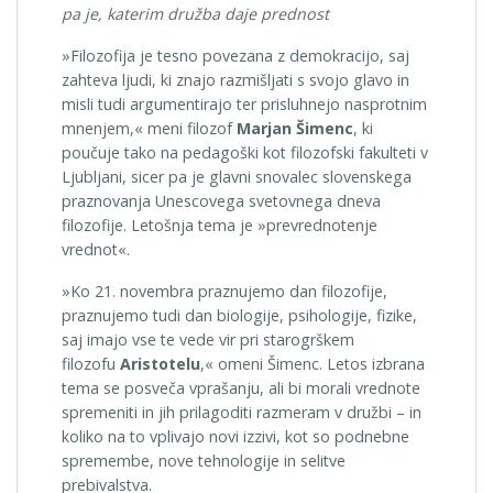
pa je, katerim družba daje prednost
»Filozofija je tesno povezana z demokracijo, saj
zahteva ljudi, ki znajo razmišljati s svojo glavo in
misli tudi argumentirajo ter prisluhnejo nasprotnim
mnenjem,« meni filozof
Marjan Šimenc
, ki
poučuje tako na pedagoški kot filozofski fakulteti v
Ljubljani, sicer pa je glavni snovalec slovenskega
praznovanja Unescovega svetovnega dneva
filozofije. Letošnja tema je »prevrednotenje
vrednot«.
»Ko 21. novembra praznujemo dan filozofije,
praznujemo tudi dan biologije, psihologije, fizike,
saj imajo vse te vede vir pri starogrškem
filozofu
Aristotelu
,« omeni Šimenc. Letos izbrana
tema se posveča vprašanju, ali bi morali vrednote
spremeniti in jih prilagoditi razmeram v družbi – in
koliko na to vplivajo novi izzivi, kot so podnebne
spremembe, nove tehnologije in selitve
prebivalstva.