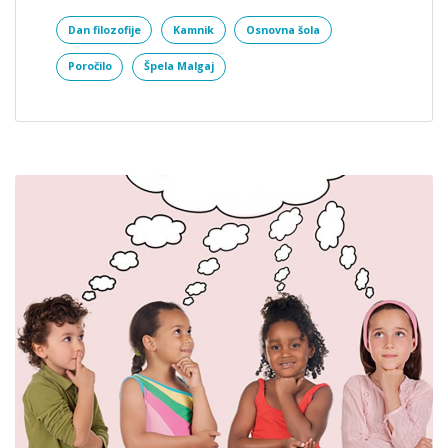
Dan filozofije
Kamnik
Osnovna šola
Poročilo
Špela Malgaj