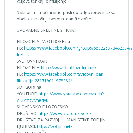
veljave ter kaj je mišljenje.
S skupnimi močmi smo prišli do odgovorov in tako
obeležili letošnji svetovni dan filozofije.
UPORABNE SPLETNE STRANI:
FILOZOFIJA ZA OTROKE na
FB:
https://www.facebook.com/groups/683225978482334/?
fref=ts
SVETOVNI DAN
FILOZOFIJE:
http://www.danfilozofije.net/
FB:
https://www.facebook.com/Svetovni-dan-
filozofije-281519011978934/
SDF 2019 na
YOUTUBE:
https://www.youtube.com/watch?
v=3YmzZvnedyk
SLOVENSKO FILOZOFSKO
DRUŠTVO:
https://www.sfd-drustvo.si/
DRUŠTVO ZA RAZVOJ HUMANISTIKE ZOFIJINI
LJUBIMCI:
https://zofijini.net/
FILOZOFI LAČNI