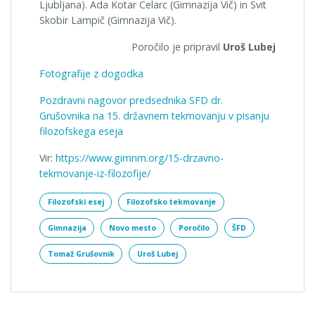
Ljubljana). Ada Kotar Celarc (Gimnazija Vič) in Svit
Skobir Lampič (Gimnazija Vič).
Poročilo je pripravil
Uroš Lubej
Fotografije z dogodka
Pozdravni nagovor predsednika SFD dr.
Grušovnika na 15. državnem tekmovanju v pisanju
filozofskega eseja
Vir:
https://www.gimnm.org/15-drzavno-
tekmovanje-iz-filozofije/
Filozofski esej
Filozofsko tekmovanje
Gimnazija
Novo mesto
Poročilo
ŠFD
Tomaž Grušovnik
Uroš Lubej