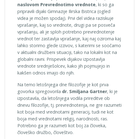
naslovom Prevrednotimo vrednote
, ki so ga
pripravili dijaki Gimnazije Ilirska Bistrica (ogled
videa je možen spodaj). Prvi del videa raziskuje
vprašanje, kaj so vrednote, drugi pa se posveča
vprašanju, ali je sploh potrebno prevrednotenje
vrednot ter zastavlja vprašanje, kaj naj oziroma kaj
lahko storimo glede izzivov, s katerimi se soočamo
v aktualni družbeni situaciji, tako na lokalni kot na
globalni ravni. Prispevek dijakov izpostavlja
vrednote srednješolcev, kako jih pojmujejo in
kakšen odnos imajo do njih.
Na temo letošnjega dne filozofije je kot prva
govorka spregovorila
dr. Smiljana Gartner
, ki je
izpostavila, da letošnjega vodila prireditve ob
dnevu filozofije, tj. prevrednotenja, ne gre razumeti
kot boja med vrednotami generacij, tudi ne kot
boja med vrednotami religij, narodnosti, ras.
Potrebno ga je razumeti kot boj za človeka,
človeško družbo, človeštvo.