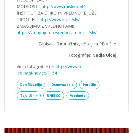
MODROSTI:
http://www.mislec.net/
INŠTITUT ZA ETIKO IN VREDNOTE JOŽE
TRONTELJ:
http://www.iev.si/slv/
ZMAGUJMO Z VREDNOTAMI:
https://zmagujemozvrednotami.iev.si/slv/
Zapisala:
Taja Užnik
, učiteljica PB v 3. b
Fotografije:
Nadja Ulcej
Vir in fotografije na:
http://www.o-
ledina.si/novice/1154
Dan filozofije
Osnovna šola
Poročilo
Taja Užnik
UNESCO
Vrednote