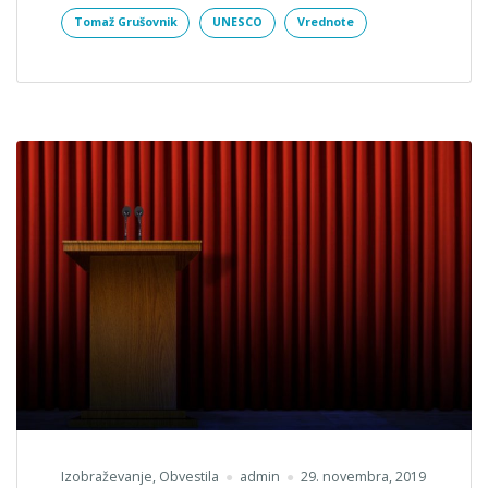
Tomaž Grušovnik
UNESCO
Vrednote
Izobraževanje
,
Obvestila
admin
29. novembra, 2019