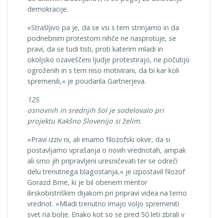
demokracije.
»Strašljivo pa je, da se vsi s tem strinjamo in da
podnebnim protestom nihče ne nasprotuje, se
pravi, da se tudi tisti, proti katerim mladi in
okoljsko ozaveščeni ljudje protestirajo, ne počutijo
ogroženih in s tem niso motivirani, da bi kar koli
spremenili,« je poudarila Gartnerjeva.
125
osnovnih in srednjih šol je sodelovalo pri
projektu Kakšno Slovenijo si želim.
»Pravi izziv ni, ali imamo filozofski okvir, da si
postavljamo vprašanja o novih vrednotah, ampak
ali smo jih pripravljeni uresničevati ter se odreči
delu trenutnega blagostanja,« je izpostavil filozof
Gorazd Brne, ki je bil obenem mentor
ilirskobistriškim dijakom pri pripravi videa na temo
vrednot. »Mladi trenutno imajo voljo spremeniti
svet na bolje. Enako kot so se pred 50 leti zbrali v