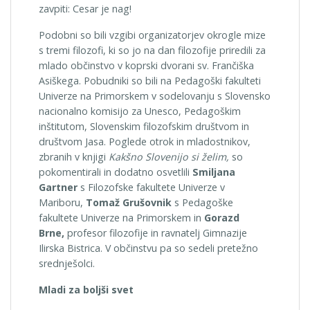
zavpiti: Cesar je nag!
Podobni so bili vzgibi organizatorjev okrogle mize
s tremi filozofi, ki so jo na dan filozofije priredili za
mlado občinstvo v
koprski dvorani sv. Frančiška
Asiškega. Pobudniki so bili na Pedagoški fakulteti
Univerze na Primorskem v sodelovanju s Slovensko
nacionalno komisijo za Unesco, Pedagoškim
inštitutom, Slovenskim filozofskim društvom in
društvom Jasa. Poglede otrok in mladostnikov,
zbranih v knjigi
Kakšno Slovenijo si želim,
so
pokomentirali in dodatno osvetlili
Smiljana
Gartner
s Filozofske fakultete Univerze v
Mariboru,
Tomaž Grušovnik
s Pedagoške
fakultete Univerze na Primorskem in
Gorazd
Brne,
profesor filozofije in ravnatelj Gimnazije
Ilirska Bistrica. V občinstvu pa so sedeli pretežno
srednješolci.
Mladi za boljši svet