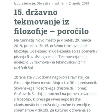
Izobraževanje
,
Obvestila
admin
2. aprila, 2019
15. državno
tekmovanje iz
filozofije – poročilo
Na Gimnaziji Novo mesto je v petek, 29. marca
2019, potekalo že 15. državno tekmovanje iz
filozofije. Udeleženci in udeleženke so se pomerili v
pisanju filozofskega eseja. Tekmovanja se je
udeležilo 39 tekmovalk in tekmovalcev iz 17
različnih šol.
Zbrane sta v uvodoma nagovorila ravnateljica
Gimnazije Novo mesto Mojca Lukšič in predsednik
Slovenskega filozofskega društva dr. Tomaž
Grušovnik. Slednji je opozoril na pomen ukvarjanja
s filozofijo, ki presega raven neposredne
»koristnosti« in sproža dolgoročne in temeljite
spremembe v družbi. Za kulturno ogrevanje so