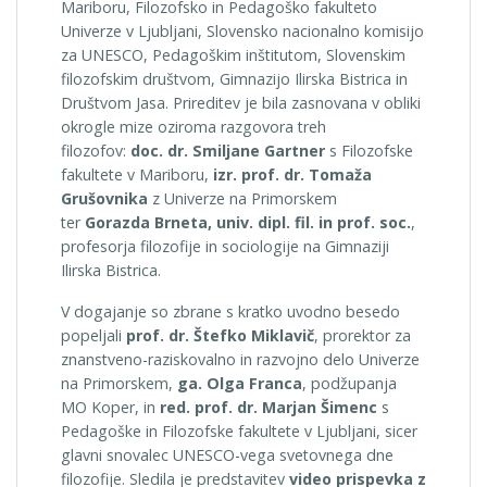
Mariboru, Filozofsko in Pedagoško fakulteto
Univerze v Ljubljani, Slovensko nacionalno komisijo
za UNESCO, Pedagoškim inštitutom, Slovenskim
filozofskim društvom, Gimnazijo Ilirska Bistrica in
Društvom Jasa. Prireditev je bila zasnovana v obliki
okrogle mize oziroma razgovora treh
filozofov:
doc. dr. Smiljane Gartner
s Filozofske
fakultete v Mariboru,
izr. prof. dr. Tomaža
Grušovnika
z Univerze na Primorskem
ter
Gorazda Brneta, univ. dipl. fil. in prof. soc.
,
profesorja filozofije in sociologije na Gimnaziji
Ilirska Bistrica.
V dogajanje so zbrane s kratko uvodno besedo
popeljali
prof. dr. Štefko Miklavič
, prorektor za
znanstveno-raziskovalno in razvojno delo Univerze
na Primorskem,
ga. Olga Franca
, podžupanja
MO Koper, in
red. prof. dr. Marjan Šimenc
s
Pedagoške in Filozofske fakultete v Ljubljani, sicer
glavni snovalec UNESCO-vega svetovnega dne
filozofije. Sledila je predstavitev
video prispevka z