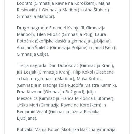
Lodrant (Gimnazija Ravne na Koroškem), Majna
Resinovič (II. Gimnazija Maribor) in Ana Štuhec (II.
Gimnazija Maribor).
Drugo nagrada: Emanuel Kranjc (II. Gimnazija
Maribor), Tilen Milošič (Gimnazija Ptuj), Laura
Potočnik (Škofijska klasična gimnazija Ljubljana),
Ana Jana Špiletič (Gimnazija Poljane) in Jana Ušen (I.
Gimnazija Celje).
Tretja nagrada: Dan Dubokovič (Gimnazija Kranj),
Juš Lesjak (Gimnazija Kranj), Filip Kokol (Glasbena
in baletna gimnazija Maribor), Maša Kotnik
(Gimnazija in srednja šola Rudolfa Maistra Kamnik),
Ema Kuzman (Gimnazija Bežigrad), Julija
Meszcelics (Gimnazija Franca Miklošiča Ljutomer),
Urška Mori (Gimnazija Ravne na Koroškem) in
Benjamin Virant (Gimnazija Jožeta Plečnika
Ljubljana).
Pohvala: Marija Bobič (Škofijska klasična gimnazija