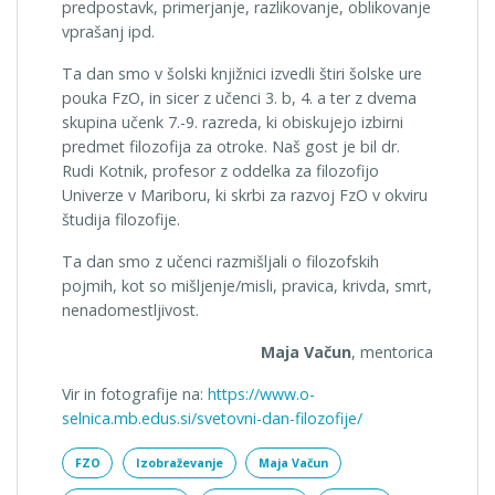
predpostavk, primerjanje, razlikovanje, oblikovanje
vprašanj ipd.
Ta dan smo v šolski knjižnici izvedli štiri šolske ure
pouka FzO, in sicer z učenci 3. b, 4. a ter z dvema
skupina učenk 7.-9. razreda, ki obiskujejo izbirni
predmet filozofija za otroke. Naš gost je bil dr.
Rudi Kotnik, profesor z oddelka za filozofijo
Univerze v Mariboru, ki skrbi za razvoj FzO v okviru
študija filozofije.
Ta dan smo z učenci razmišljali o filozofskih
pojmih, kot so mišljenje/misli, pravica, krivda, smrt,
nenadomestljivost.
Maja Vačun
, mentorica
Vir in fotografije na:
https://www.o-
selnica.mb.edus.si/svetovni-dan-filozofije/
FZO
Izobraževanje
Maja Vačun