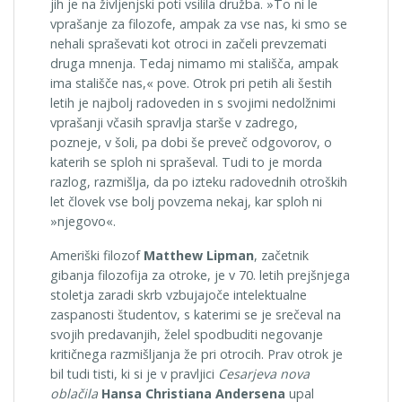
jih je na življenjski poti vsilila družba. »To ni le
vprašanje za filozofe, ampak za vse nas, ki smo se
nehali spraševati kot otroci in začeli prevzemati
druga mnenja. Tedaj nimamo mi stališča, ampak
ima stališče nas,« pove. Otrok pri petih ali šestih
letih je najbolj radoveden in s svojimi nedolžnimi
vprašanji včasih spravlja starše v zadrego,
pozneje, v šoli, pa dobi še preveč odgovorov, o
katerih se sploh ni spraševal. Tudi to je morda
razlog, razmišlja, da po izteku radovednih otroških
let človek vse bolj povzema nekaj, kar sploh ni
»njegovo«.
Ameriški filozof
Matthew Lipman
, začetnik
gibanja filozofija za otroke, je v 70. letih prejšnjega
stoletja zaradi skrb vzbujajoče intelektualne
zaspanosti študentov, s katerimi se je srečeval na
svojih predavanjih, želel spodbuditi negovanje
kritičnega razmišljanja že pri otrocih. Prav otrok je
bil tudi tisti, ki si je v pravljici
Cesarjeva nova
oblačila
Hansa Christiana Andersena
upal