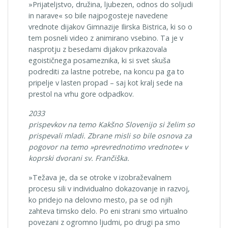
»Prijateljstvo, družina, ljubezen, odnos do soljudi
in narave« so bile najpogosteje navedene
vrednote dijakov Gimnazije Ilirska Bistrica, ki so o
tem posneli video z animirano vsebino. Ta je v
nasprotju z besedami dijakov prikazovala
egoističnega posameznika, ki si svet skuša
podrediti za lastne potrebe, na koncu pa ga to
pripelje v lasten propad – saj kot kralj sede na
prestol na vrhu gore odpadkov.
2033
prispevkov na temo Kakšno Slovenijo si želim so
prispevali mladi. Zbrane misli so bile osnova za
pogovor na temo »prevrednotimo vrednote« v
koprski dvorani sv. Frančiška.
»Težava je, da se otroke v izobraževalnem
procesu sili v individualno dokazovanje in razvoj,
ko pridejo na delovno mesto, pa se od njih
zahteva timsko delo. Po eni strani smo virtualno
povezani z ogromno ljudmi, po drugi pa smo