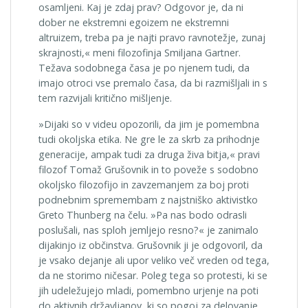
osamljeni. Kaj je zdaj prav? Odgovor je, da ni
dober ne ekstremni egoizem ne ekstremni
altruizem, treba pa je najti pravo ravnotežje, zunaj
skrajnosti,« meni filozofinja Smiljana Gartner.
Težava sodobnega časa je po njenem tudi, da
imajo otroci vse premalo časa, da bi razmišljali in s
tem razvijali kritično mišljenje.
»Dijaki so v videu opozorili, da jim je pomembna
tudi okoljska etika. Ne gre le za skrb za prihodnje
generacije, ampak tudi za druga živa bitja,« pravi
filozof Tomaž Grušovnik in to poveže s sodobno
okoljsko filozofijo in zavzemanjem za boj proti
podnebnim spremembam z najstniško aktivistko
Greto Thunberg na čelu. »Pa nas bodo odrasli
poslušali, nas sploh jemljejo resno?« je zanimalo
dijakinjo iz občinstva. Grušovnik ji je odgovoril, da
je vsako dejanje ali upor veliko več vreden od tega,
da ne storimo ničesar. Poleg tega so protesti, ki se
jih udeležujejo mladi, pomembno urjenje na poti
do aktivnih državljanov, ki so pogoj za delovanje