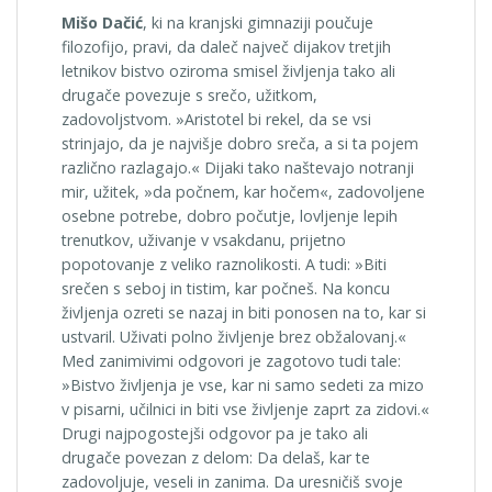
Mišo Dačić
, ki na kranjski gimnaziji poučuje
filozofijo, pravi, da daleč največ dijakov tretjih
letnikov bistvo oziroma smisel življenja tako ali
drugače povezuje s srečo, užitkom,
zadovoljstvom. »Aristotel bi rekel, da se vsi
strinjajo, da je najvišje dobro sreča, a si ta pojem
različno razlagajo.« Dijaki tako naštevajo notranji
mir, užitek, »da počnem, kar hočem«, zadovoljene
osebne potrebe, dobro počutje, lovljenje lepih
trenutkov, uživanje v vsakdanu, prijetno
popotovanje z veliko raznolikosti. A tudi: »Biti
srečen s seboj in tistim, kar počneš. Na koncu
življenja ozreti se nazaj in biti ponosen na to, kar si
ustvaril. Uživati polno življenje brez obžalovanj.«
Med zanimivimi odgovori je zagotovo tudi tale:
»Bistvo življenja je vse, kar ni samo sedeti za mizo
v pisarni, učilnici in biti vse življenje zaprt za zidovi.«
Drugi najpogostejši odgovor pa je tako ali
drugače povezan z delom: Da delaš, kar te
zadovoljuje, veseli in zanima. Da uresničiš svoje