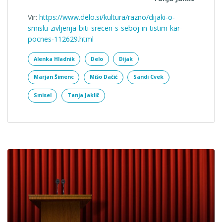
Vir:
https://www.delo.si/kultura/razno/dijaki-o-
smislu-zivljenja-biti-srecen-s-seboj-in-tistim-kar-
pocnes-112629.html
Alenka Hladnik
Delo
Dijak
Marjan Šimenc
Mišo Dačić
Sandi Cvek
Smisel
Tanja Jaklič