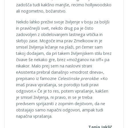
zadošča tudi kakšno manjše, recimo hollywoodsko
ali nogometno, božanstvo.
Nekdo lahko preživi svoje življenje v boju za boljši
in pravičnejši svet, nekdo drug pa je čisto
zadovoljen z obdelovanjem lastnega vrtička in
skrbjo zase. Mogoče ima prav Zmelkoow in je
smisel življenja ležanje na plaži, pri čemer sam
takoj dodajam, da pri takem življenjskem stilu brez
čivave še nekako gre, brez »možganov na off« pa
nikakor. Malo prej sem na naslovni strani
eAsistenta prebral današnjo »modrost dneva«,
prepisano iz famozne
Celestinske prerokbe
: »Ko
imaš prava vprašanja, se porodijo tudi pravi
odgovori.« Če je to res, potem vprašanje, kakšen
je smisel življenja, ni pravo, in se je treba
predvsem sprijazniti z zoprnim dejstvom, da ne
obstajajo samo napačni odgovori, ampak tudi
napačna vprašanja.
Tanja Jaklič