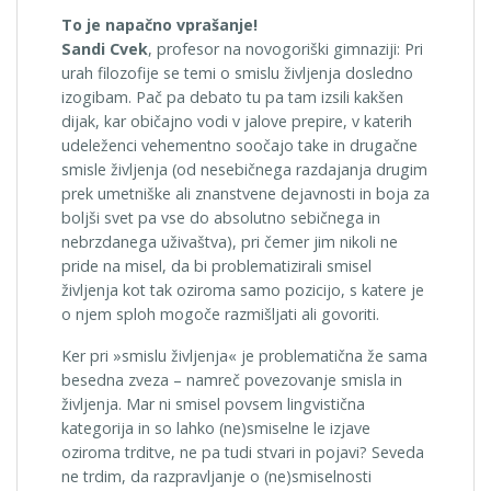
To je napačno vprašanje!
Sandi Cvek
, profesor na novogoriški gimnaziji: Pri
urah filozofije se temi o smislu življenja dosledno
izogibam. Pač pa debato tu pa tam izsili kakšen
dijak, kar običajno vodi v jalove prepire, v katerih
udeleženci vehementno soočajo take in drugačne
smisle življenja (od nesebičnega razdajanja drugim
prek umetniške ali znanstvene dejavnosti in boja za
boljši svet pa vse do absolutno sebičnega in
nebrzdanega uživaštva), pri čemer jim nikoli ne
pride na misel, da bi problematizirali smisel
življenja kot tak oziroma samo pozicijo, s katere je
o njem sploh mogoče razmišljati ali govoriti.
Ker pri »smislu življenja« je problematična že sama
besedna zveza – namreč povezovanje smisla in
življenja. Mar ni smisel povsem lingvistična
kategorija in so lahko (ne)smiselne le izjave
oziroma trditve, ne pa tudi stvari in pojavi? Seveda
ne trdim, da razpravljanje o (ne)smiselnosti