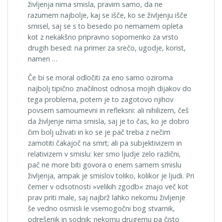
življenja nima smisla, pravim samo, da ne
razumem najbolje, kaj se išče, ko se življenju išče
smisel, saj se s to besedo po nemarnem opleta
kot z nekakšno pripravno sopomenko za vrsto
drugih besed: na primer za srečo, ugodje, korist,
namen …
Če bi se moral odločiti za eno samo oziroma
najbolj tipično značilnost odnosa mojih dijakov do
tega problema, potem je to zagotovo njihov
povsem samoumevni in refleksni: ali nihilizem, češ
da življenje nima smisla, saj je to čas, ko je dobro
čim bolj uživati in ko se je pač treba z nečim
zamotiti čakajoč na smrt; ali pa subjektivizem in
relativizem v smislu: ker smo ljudje zelo različni,
pač ne more biti govora o enem samem smislu
življenja, ampak je smislov toliko, kolikor je ljudi. Pri
čemer v odsotnosti »velikih zgodb« znajo več kot
prav priti male, saj najbrž lahko nekomu življenje
še vedno osmisli le vsemogočni bog stvarnik,
odrešenik in sodnik; nekomu drugemu pa čisto