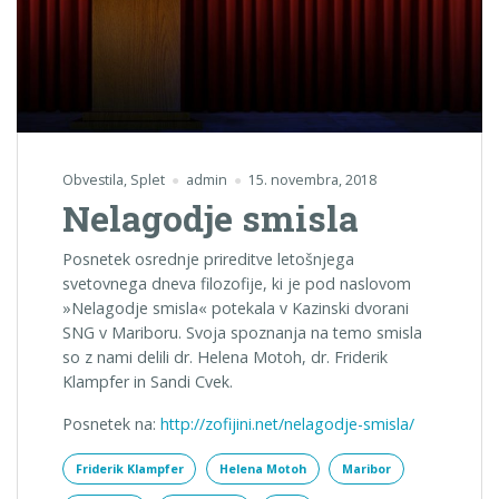
Obvestila
,
Splet
admin
15. novembra, 2018
Nelagodje smisla
Posnetek osrednje prireditve letošnjega
svetovnega dneva filozofije, ki je pod naslovom
»Nelagodje smisla« potekala v Kazinski dvorani
SNG v Mariboru. Svoja spoznanja na temo smisla
so z nami delili dr. Helena Motoh, dr. Friderik
Klampfer in Sandi Cvek.
Posnetek na:
http://zofijini.net/nelagodje-smisla/
Friderik Klampfer
Helena Motoh
Maribor