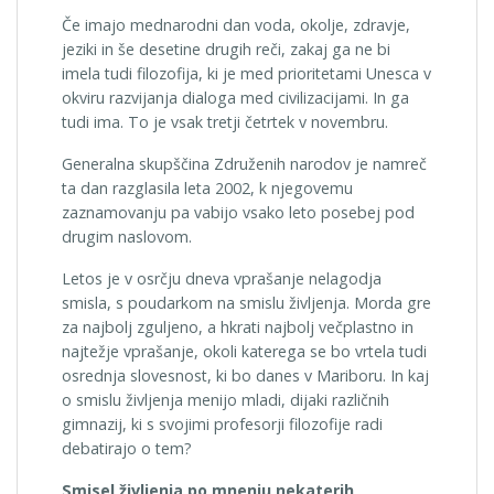
Če imajo mednarodni dan voda, okolje, zdravje,
jeziki in še desetine drugih reči, zakaj ga ne bi
imela tudi filozofija, ki je med prioritetami Unesca v
okviru razvijanja dialoga med civilizacijami. In ga
tudi ima. To je vsak tretji četrtek v novembru.
Generalna skupščina Združenih narodov je namreč
ta dan razglasila leta 2002, k njegovemu
zaznamovanju pa vabijo vsako leto posebej pod
drugim naslovom.
Letos je v osrčju dneva vprašanje nelagodja
smisla, s poudarkom na smislu življenja. Morda gre
za najbolj zguljeno, a hkrati najbolj večplastno in
najtežje vprašanje, okoli katerega se bo vrtela tudi
osrednja slovesnost, ki bo danes v Mariboru. In kaj
o smislu življenja menijo mladi, dijaki različnih
gimnazij, ki s svojimi profesorji filozofije radi
debatirajo o tem?
Smisel življenja po mnenju nekaterih