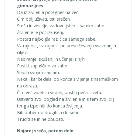
gimnazijcev
Da iz življenja potegneš največ.
Čim bolj uživati, biti srečen.
Sreča in veselje, zadovoljstvo s samim sabo.
Življenje je pot izkušenj.
Postati najboljša različica samega sebe.
Vztrajnost, vztrajnost pri uresničevanju vsakdanjih
ciljev.
Nabiranje izkušenj in učenje iz njih.
Pustiti zapuščino za sabo.
Slediti svojim sanjam.
Nekaj, kar bi delal do konca življenja z nasmeškom
na obrazu.
Čim več videti in vedeti, pustiti pečat svetu.
Ustvariti svoj pogled na življenje in s tem svoj cilj
ter ga izpolniti do konca življenja.
Biti dober do drugih in do sebe.
Truditi se in ne obupati.
Najprej sreča, potem delo