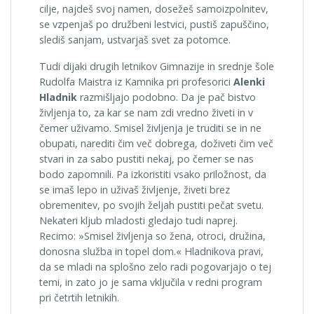
cilje, najdeš svoj namen, dosežeš samoizpolnitev,
se vzpenjaš po družbeni lestvici, pustiš zapuščino,
slediš sanjam, ustvarjaš svet za potomce.
Tudi dijaki drugih letnikov Gimnazije in srednje šole
Rudolfa Maistra iz Kamnika pri profesorici
Alenki
Hladnik
razmišljajo podobno. Da je pač bistvo
življenja to, za kar se nam zdi vredno živeti in v
čemer uživamo. Smisel življenja je truditi se in ne
obupati, narediti čim več dobrega, doživeti čim več
stvari in za sabo pustiti nekaj, po čemer se nas
bodo zapomnili. Pa izkoristiti vsako priložnost, da
se imaš lepo in uživaš življenje, živeti brez
obremenitev, po svojih željah pustiti pečat svetu.
Nekateri kljub mladosti gledajo tudi naprej.
Recimo: »Smisel življenja so žena, otroci, družina,
donosna služba in topel dom.« Hladnikova pravi,
da se mladi na splošno zelo radi pogovarjajo o tej
temi, in zato jo je sama vključila v redni program
pri četrtih letnikih.