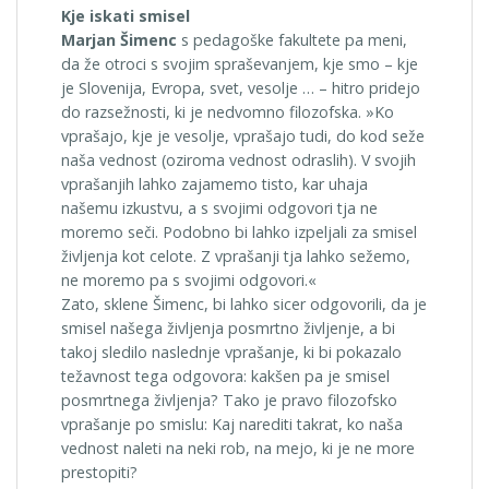
Kje iskati smisel
Marjan Šimenc
s pedagoške fakultete pa meni,
da že otroci s svojim spraševanjem, kje smo – kje
je Slovenija, Evropa, svet, vesolje … – hitro pridejo
do razsežnosti, ki je nedvomno filozofska. »Ko
vprašajo, kje je vesolje, vprašajo tudi, do kod seže
naša vednost (oziroma vednost odraslih). V svojih
vprašanjih lahko zajamemo tisto, kar uhaja
našemu izkustvu, a s svojimi odgovori tja ne
moremo seči. Podobno bi lahko izpeljali za smisel
življenja kot celote. Z vprašanji tja lahko sežemo,
ne moremo pa s svojimi odgovori.«
Zato, sklene Šimenc, bi lahko sicer odgovorili, da je
smisel našega življenja posmrtno življenje, a bi
takoj sledilo naslednje vprašanje, ki bi pokazalo
težavnost tega odgovora: kakšen pa je smisel
posmrtnega življenja? Tako je pravo filozofsko
vprašanje po smislu: Kaj narediti takrat, ko naša
vednost naleti na neki rob, na mejo, ki je ne more
prestopiti?