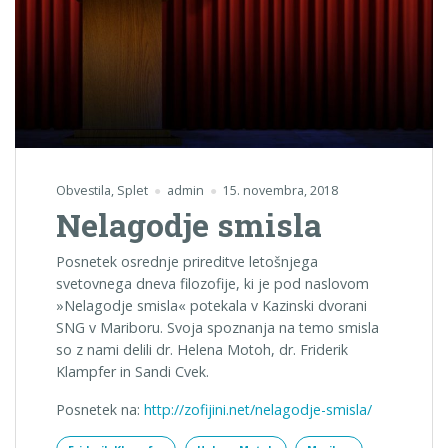
Obvestila
,
Splet
admin
15. novembra, 2018
Nelagodje smisla
Posnetek osrednje prireditve letošnjega
svetovnega dneva filozofije, ki je pod naslovom
»Nelagodje smisla« potekala v Kazinski dvorani
SNG v Mariboru. Svoja spoznanja na temo smisla
so z nami delili dr. Helena Motoh, dr. Friderik
Klampfer in Sandi Cvek.
Posnetek na:
http://zofijini.net/nelagodje-smisla/