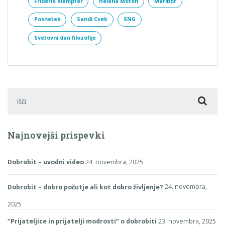
Friderik Klampfer
Helena Motoh
Maribor
Posnetek
Sandi Cvek
SNG
Svetovni dan filozofije
Išči:
Najnovejši prispevki
Dobrobit – uvodni video
24. novembra, 2025
Dobrobit – dobro počutje ali kot dobro življenje?
24. novembra,
2025
“Prijateljice in prijatelji modrosti” o dobrobiti
23. novembra, 2025