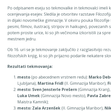
Po odpisanem eseju so tekmovalke in tekmovalci imeli kosi
ocenjevanja esejev. Sledila je otvoritev razstave Filozofija
in dijaki novomeške gimnazije. V okviru pouka filozofije s
pesmi, filmov, ilustracij, stripov in haikujev), povezanih 
potem proste urice, ki so jih večinoma izkoristili za 
mestnem jedru.
Ob 16. uri se je tekmovanje zaključilo z razglasitvijo rez
filozofskih knjig, ki so jih prijazno podarile nekatere sl
Rezultati tekmovanja:
mesto
(po abecednem vrstnem redu):
Marko Deb
Ljubljana),
Martina Fridl
(II. Gimnazija Maribor),
F
mesto:
Sven Jensterle Prešern
(Gimnazija Kranj)
Luka Umek
(Gimnazija Novo mesto),
Pavla Zabre
Maistra Kamnik);
mesto: Zala Arzenšek
(II. Gimnazija Maribor),
Nik