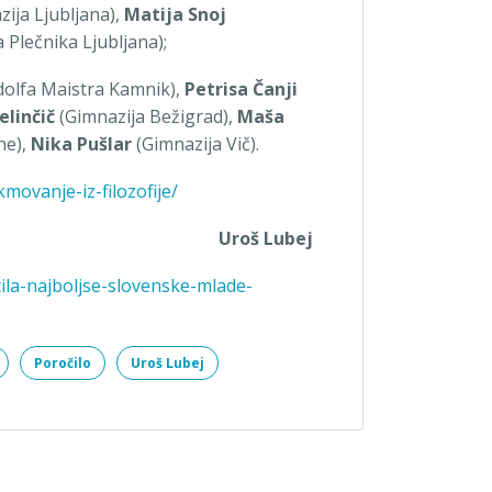
zija Ljubljana),
Matija Snoj
 Plečnika Ljubljana);
dolfa Maistra Kamnik),
Petrisa Čanji
elinčič
(Gimnazija Bežigrad),
Maša
ne),
Nika Pušlar
(Gimnazija Vič).
movanje-iz-filozofije/
Uroš Lubej
la-najboljse-slovenske-mlade-
Poročilo
Uroš Lubej