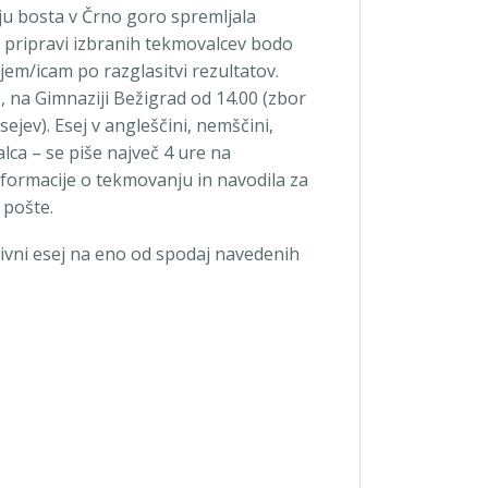
 ju bosta v Črno goro spremljala
n pripravi izbranih tekmovalcev bodo
m/icam po razglasitvi rezultatov.
 na Gimnaziji Bežigrad od 14.00 (zbor
jev). Esej v angleščini, nemščini,
lca – se piše največ 4 ure na
 informacije o tekmovanju in navodila za
 pošte.
tivni esej na eno od spodaj navedenih