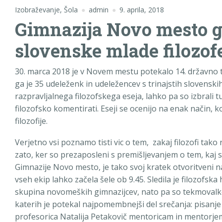
Izobraževanje
,
Šola
admin
9. aprila, 2018
Gimnazija Novo mesto go
slovenske mlade filozof
30. marca 2018 je v Novem mestu potekalo 14. državno te
ga je 35 udeleženk in udeležencev s trinajstih slovenskih
razpravljalnega filozofskega eseja, lahko pa so izbrali t
filozofsko komentirati. Eseji se ocenijo na enak način, ko
filozofije.
Verjetno vsi poznamo tisti vic o tem, zakaj filozofi tak
zato, ker so prezaposleni s premišljevanjem o tem, kaj sp
Gimnazije Novo mesto, je tako svoj kratek otvoritveni 
vseh ekip lahko začela šele ob 9.45. Sledila je filozofska 
skupina novomeških gimnazijcev, nato pa so tekmovalke in
katerih je potekal najpomembnejši del srečanja: pisanje
profesorica Natalija Petakovič mentoricam in mentorje