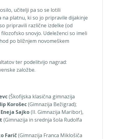
lo, učitelji pa so se lotili
 na platnu, ki so jo pripravile dijakinje
o pripravili različne izdelke (od
s filozofsko snovjo. Udeleženci so imeli
sprehod po bližnjem novomeškem
ultatov ter podelitvijo nagrad:
ovenske založbe.
evc
(Škofijska klasična gimnazija
ilip Korošec
(Gimnazija Bežigrad);
,
Eneja Sajko
(II. Gimnazija Maribor),
t
(Gimnazija in srednja šola Rudolfa
o Farič
(Gimnazija Franca Miklošiča