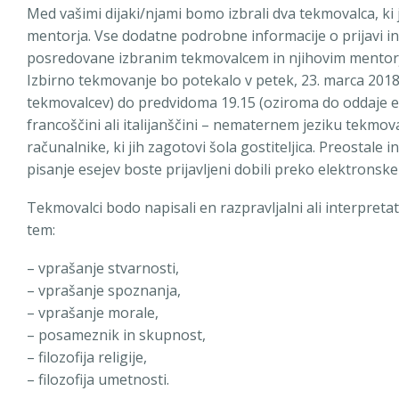
Med vašimi dijaki/njami bomo izbrali dva tekmovalca, ki
mentorja. Vse dodatne podrobne informacije o prijavi i
posredovane izbranim tekmovalcem in njihovim mentorje
Izbirno tekmovanje bo potekalo v petek, 23. marca 2018,
tekmovalcev) do predvidoma 19.15 (oziroma do oddaje ese
francoščini ali italijanščini – nematernem jeziku tekmova
računalnike, ki jih zagotovi šola gostiteljica. Preostale
pisanje esejev boste prijavljeni dobili preko elektronske
Tekmovalci bodo napisali en razpravljalni ali interpreta
tem:
– vprašanje stvarnosti,
– vprašanje spoznanja,
– vprašanje morale,
– posameznik in skupnost,
– filozofija religije,
– filozofija umetnosti.