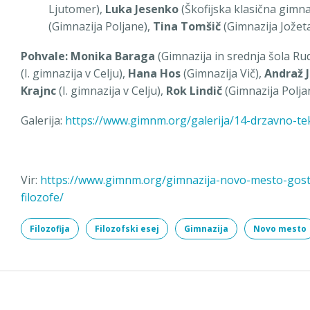
Ljutomer),
Luka Jesenko
(Škofijska klasična gimna
(Gimnazija Poljane),
Tina Tomšič
(Gimnazija Jožeta
Pohvale:
Monika Baraga
(Gimnazija in srednja šola Ru
(I. gimnazija v Celju),
Hana Hos
(Gimnazija Vič),
Andraž J
Krajnc
(I. gimnazija v Celju),
Rok Lindič
(Gimnazija Polja
Galerija:
https://www.gimnm.org/galerija/14-drzavno-tek
Vir:
https://www.gimnm.org/gimnazija-novo-mesto-gosti
filozofe/
Filozofija
Filozofski esej
Gimnazija
Novo mesto