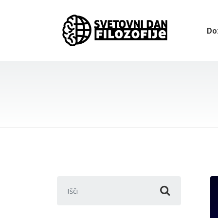
Do
Išči: