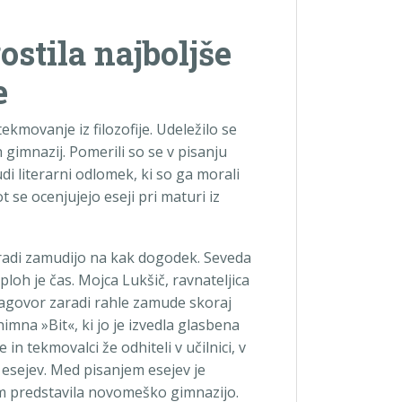
stila najboljše
e
kmovanje iz filozofije. Udeležilo se
 gimnazij. Pomerili so se v pisanju
udi literarni odlomek, ki so ga morali
t se ocenjujejo eseji pri maturi iz
o radi zamudijo na kak dogodek. Seveda
loh je čas. Mojca Lukšič, ravnateljica
nagovor zaradi rahle zamude skoraj
himna »Bit«, ki jo je izvedla glasbena
 tekmovalci že odhiteli v učilnici, v
 esejev. Med pisanjem esejev je
m predstavila novomeško gimnazijo.