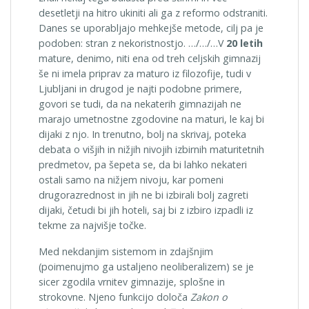
desetletji na hitro ukiniti ali ga z reformo odstraniti.
Danes se uporabljajo mehkejše metode, cilj pa je
podoben: stran z nekoristnostjo. …/…/…V
20 letih
mature, denimo, niti ena od treh celjskih gimnazij
še ni imela priprav za maturo iz filozofije, tudi v
Ljubljani in drugod je najti podobne primere,
govori se tudi, da na nekaterih gimnazijah ne
marajo umetnostne zgodovine na maturi, le kaj bi
dijaki z njo. In trenutno, bolj na skrivaj, poteka
debata o višjih in nižjih nivojih izbirnih maturitetnih
predmetov, pa šepeta se, da bi lahko nekateri
ostali samo na nižjem nivoju, kar pomeni
drugorazrednost in jih ne bi izbirali bolj zagreti
dijaki, četudi bi jih hoteli, saj bi z izbiro izpadli iz
tekme za najvišje točke.
Med nekdanjim sistemom in zdajšnjim
(poimenujmo ga ustaljeno neoliberalizem) se je
sicer zgodila vrnitev gimnazije, splošne in
strokovne. Njeno funkcijo določa
Zakon o