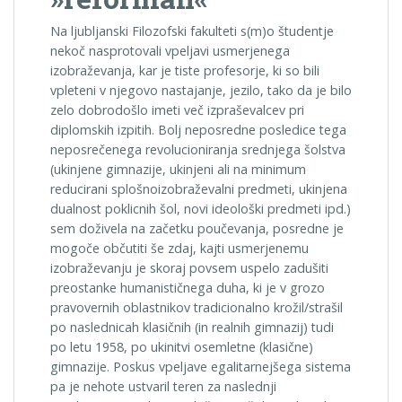
Na ljubljanski Filozofski fakulteti s(m)o študentje
nekoč nasprotovali vpeljavi usmerjenega
izobraževanja, kar je tiste profesorje, ki so bili
vpleteni v njegovo nastajanje, jezilo, tako da je bilo
zelo dobrodošlo imeti več izpraševalcev pri
diplomskih izpitih. Bolj neposredne posledice tega
neposrečenega revolucioniranja srednjega šolstva
(ukinjene gimnazije, ukinjeni ali na minimum
reducirani splošnoizobraževalni predmeti, ukinjena
dualnost poklicnih šol, novi ideološki predmeti ipd.)
sem doživela na začetku poučevanja, posredne je
mogoče občutiti še zdaj, kajti usmerjenemu
izobraževanju je skoraj povsem uspelo zadušiti
preostanke humanističnega duha, ki je v grozo
pravovernih oblastnikov tradicionalno krožil/strašil
po naslednicah klasičnih (in realnih gimnazij) tudi
po letu 1958, po ukinitvi osemletne (klasične)
gimnazije. Poskus vpeljave egalitarnejšega sistema
pa je nehote ustvaril teren za naslednji