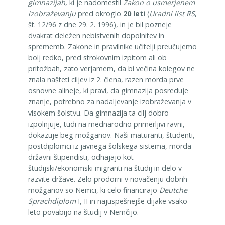
gimnazijah,
ki je nadomestil
Zakon o usmerjenem
izobraževanju
pred okroglo
20 leti
(
Uradni list RS
,
št. 12/96 z dne 29. 2. 1996), in je bil pozneje
dvakrat deležen nebistvenih dopolnitev in
sprememb. Zakone in pravilnike učitelji preučujemo
bolj redko, pred strokovnim izpitom ali ob
pritožbah, zato verjamem, da bi večina kolegov ne
znala našteti ciljev iz 2. člena, razen morda prve
osnovne alineje, ki pravi, da gimnazija posreduje
znanje, potrebno za nadaljevanje izobraževanja v
visokem šolstvu. Da gimnazija ta cilj dobro
izpolnjuje, tudi na mednarodno primerljivi ravni,
dokazuje beg možganov. Naši maturanti, študenti,
postdiplomci iz javnega šolskega sistema, morda
državni štipendisti, odhajajo kot
študijski/ekonomski migranti na študij in delo v
razvite države. Zelo prodorni v novačenju dobrih
možganov so Nemci, ki celo financirajo
Deutche
Sprachdiplom
I, II in najuspešnejše dijake vsako
leto povabijo na študij v Nemčijo.