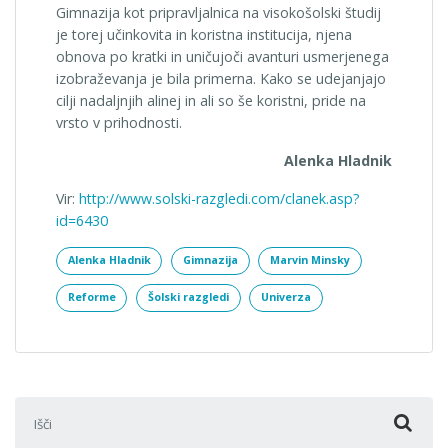
Gimnazija kot pripravljalnica na visokošolski študij
je torej učinkovita in koristna institucija, njena
obnova po kratki in uničujoči avanturi usmerjenega
izobraževanja je bila primerna. Kako se udejanjajo
cilji nadaljnjih alinej in ali so še koristni, pride na
vrsto v prihodnosti.
Alenka Hladnik
Vir:
http://www.solski-razgledi.com/clanek.asp?
id=6430
Alenka Hladnik
Gimnazija
Marvin Minsky
Reforme
Šolski razgledi
Univerza
Išči: