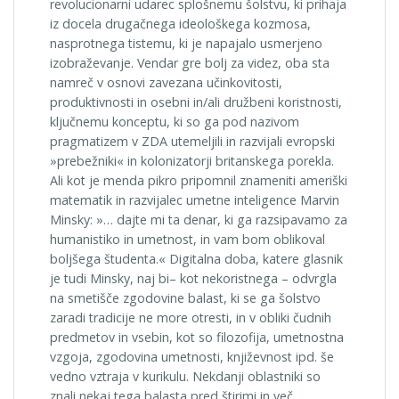
revolucionarni udarec splošnemu šolstvu, ki prihaja
iz docela drugačnega ideološkega kozmosa,
nasprotnega tistemu, ki je napajalo usmerjeno
izobraževanje. Vendar gre bolj za videz, oba sta
namreč v osnovi zavezana učinkovitosti,
produktivnosti in osebni in/ali družbeni koristnosti,
ključnemu konceptu, ki so ga pod nazivom
pragmatizem v ZDA utemeljili in razvijali evropski
»prebežniki« in kolonizatorji britanskega porekla.
Ali kot je menda pikro pripomnil znameniti ameriški
matematik in razvijalec umetne inteligence Marvin
Minsky: »… dajte mi ta denar, ki ga razsipavamo za
humanistiko in umetnost, in vam bom oblikoval
boljšega študenta.« Digitalna doba, katere glasnik
je tudi Minsky, naj bi– kot nekoristnega – odvrgla
na smetišče zgodovine balast, ki se ga šolstvo
zaradi tradicije ne more otresti, in v obliki čudnih
predmetov in vsebin, kot so filozofija, umetnostna
vzgoja, zgodovina umetnosti, književnost ipd. še
vedno vztraja v kurikulu. Nekdanji oblastniki so
znali nekaj tega balasta pred štirimi in več