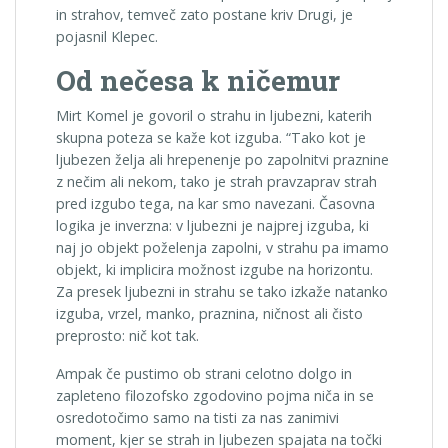
in strahov, temveč zato postane kriv Drugi, je
pojasnil Klepec.
Od nečesa k ničemur
Mirt Komel je govoril o strahu in ljubezni, katerih
skupna poteza se kaže kot izguba. “Tako kot je
ljubezen želja ali hrepenenje po zapolnitvi praznine
z nečim ali nekom, tako je strah pravzaprav strah
pred izgubo tega, na kar smo navezani. Časovna
logika je inverzna: v ljubezni je najprej izguba, ki
naj jo objekt poželenja zapolni, v strahu pa imamo
objekt, ki implicira možnost izgube na horizontu.
Za presek ljubezni in strahu se tako izkaže natanko
izguba, vrzel, manko, praznina, ničnost ali čisto
preprosto: nič kot tak.
Ampak če pustimo ob strani celotno dolgo in
zapleteno filozofsko zgodovino pojma niča in se
osredotočimo samo na tisti za nas zanimivi
moment, kjer se strah in ljubezen spajata na točki