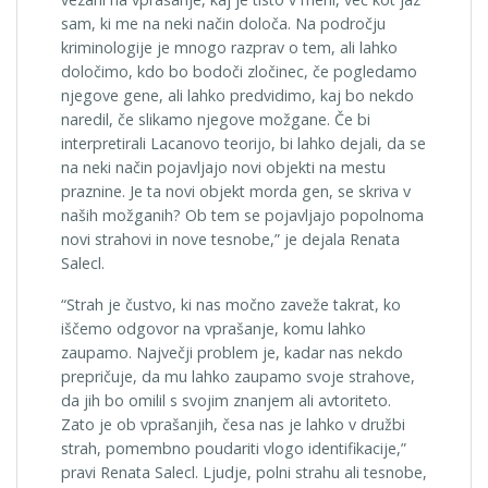
sam, ki me na neki način določa. Na področju
kriminologije je mnogo razprav o tem, ali lahko
določimo, kdo bo bodoči zločinec, če pogledamo
njegove gene, ali lahko predvidimo, kaj bo nekdo
naredil, če slikamo njegove možgane. Če bi
interpretirali Lacanovo teorijo, bi lahko dejali, da se
na neki način pojavljajo novi objekti na mestu
praznine. Je ta novi objekt morda gen, se skriva v
naših možganih? Ob tem se pojavljajo popolnoma
novi strahovi in nove tesnobe,” je dejala Renata
Salecl.
“Strah je čustvo, ki nas močno zaveže takrat, ko
iščemo odgovor na vprašanje, komu lahko
zaupamo. Največji problem je, kadar nas nekdo
prepričuje, da mu lahko zaupamo svoje strahove,
da jih bo omilil s svojim znanjem ali avtoriteto.
Zato je ob vprašanjih, česa nas je lahko v družbi
strah, pomembno poudariti vlogo identifikacije,”
pravi Renata Salecl. Ljudje, polni strahu ali tesnobe,