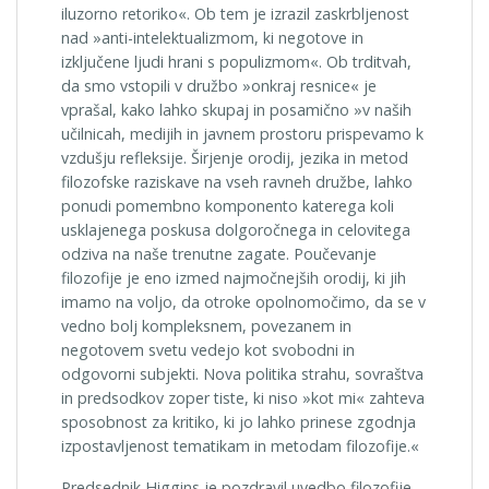
iluzorno retoriko«. Ob tem je izrazil zaskrbljenost
nad »anti-intelektualizmom, ki negotove in
izključene ljudi hrani s populizmom«. Ob trditvah,
da smo vstopili v družbo »onkraj resnice« je
vprašal, kako lahko skupaj in posamično »v naših
učilnicah, medijih in javnem prostoru prispevamo k
vzdušju refleksije. Širjenje orodij, jezika in metod
filozofske raziskave na vseh ravneh družbe, lahko
ponudi pomembno komponento katerega koli
usklajenega poskusa dolgoročnega in celovitega
odziva na naše trenutne zagate. Poučevanje
filozofije je eno izmed najmočnejših orodij, ki jih
imamo na voljo, da otroke opolnomočimo, da se v
vedno bolj kompleksnem, povezanem in
negotovem svetu vedejo kot svobodni in
odgovorni subjekti. Nova politika strahu, sovraštva
in predsodkov zoper tiste, ki niso »kot mi« zahteva
sposobnost za kritiko, ki jo lahko prinese zgodnja
izpostavljenost tematikam in metodam filozofije.«
Predsednik Higgins je pozdravil uvedbo filozofije