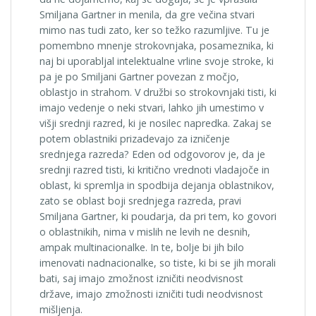
Smiljana Gartner in menila, da gre večina stvari
mimo nas tudi zato, ker so težko razumljive. Tu je
pomembno mnenje strokovnjaka, posameznika, ki
naj bi uporabljal intelektualne vrline svoje stroke, ki
pa je po Smiljani Gartner povezan z močjo,
oblastjo in strahom. V družbi so strokovnjaki tisti, ki
imajo vedenje o neki stvari, lahko jih umestimo v
višji srednji razred, ki je nosilec napredka. Zakaj se
potem oblastniki prizadevajo za izničenje
srednjega razreda? Eden od odgovorov je, da je
srednji razred tisti, ki kritično vrednoti vladajoče in
oblast, ki spremlja in spodbija dejanja oblastnikov,
zato se oblast boji srednjega razreda, pravi
Smiljana Gartner, ki poudarja, da pri tem, ko govori
o oblastnikih, nima v mislih ne levih ne desnih,
ampak multinacionalke. In te, bolje bi jih bilo
imenovati nadnacionalke, so tiste, ki bi se jih morali
bati, saj imajo zmožnost izničiti neodvisnost
države, imajo zmožnosti izničiti tudi neodvisnost
mišljenja.