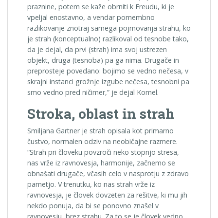
praznine, potem se kaže obrniti k Freudu, ki je
vpeljal enostavno, a vendar pomembno
razlikovanje znotraj samega pojmovanja strahu, ko
je strah (konceptualno) razlikoval od tesnobe tako,
da je dejal, da prvi (strah) ima svoj ustrezen
objekt, druga (tesnoba) pa ga nima. Drugače in
preprosteje povedano: bojimo se vedno nečesa, v
skrajni instanci grožnje izgube nečesa, tesnobni pa
smo vedno pred ničimer,” je dejal Komel.
Stroka, oblast in strah
Smiljana Gartner je strah opisala kot primarno
čustvo, normalen odziv na neobičajne razmere.
“Strah pri človeku povzroči neko stopnjo stresa,
nas vrže iz ravnovesja, harmonije, začnemo se
obnašati drugače, včasih celo v nasprotju z zdravo
pametjo. V trenutku, ko nas strah vrže iz
ravnovesja, je človek dovzeten za rešitve, ki mu jih
nekdo ponuja, da bi se ponovno znašel v
ravnovesju, brez strahu. Za to se je človek vedno