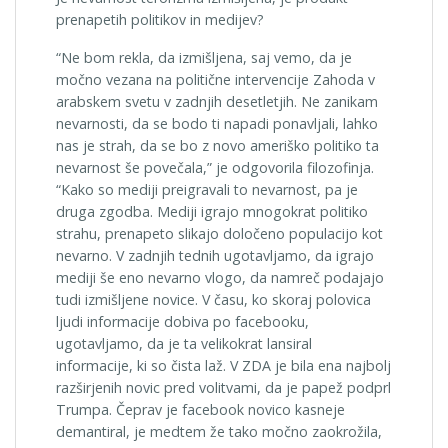
prenapetih politikov in medijev?
“Ne bom rekla, da izmišljena, saj vemo, da je
močno vezana na politične intervencije Zahoda v
arabskem svetu v zadnjih desetletjih. Ne zanikam
nevarnosti, da se bodo ti napadi ponavljali, lahko
nas je strah, da se bo z novo ameriško politiko ta
nevarnost še povečala,” je odgovorila filozofinja.
“Kako so mediji preigravali to nevarnost, pa je
druga zgodba. Mediji igrajo mnogokrat politiko
strahu, prenapeto slikajo določeno populacijo kot
nevarno. V zadnjih tednih ugotavljamo, da igrajo
mediji še eno nevarno vlogo, da namreč podajajo
tudi izmišljene novice. V času, ko skoraj polovica
ljudi informacije dobiva po facebooku,
ugotavljamo, da je ta velikokrat lansiral
informacije, ki so čista laž. V ZDA je bila ena najbolj
razširjenih novic pred volitvami, da je papež podprl
Trumpa. Čeprav je facebook novico kasneje
demantiral, je medtem že tako močno zaokrožila,