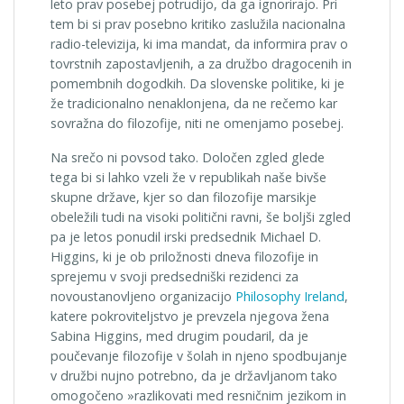
leto prav posebej potrudijo, da ga ignorirajo. Pri
tem bi si prav posebno kritiko zaslužila nacionalna
radio-televizija, ki ima mandat, da informira prav o
tovrstnih zapostavljenih, a za družbo dragocenih in
pomembnih dogodkih. Da slovenske politike, ki je
že tradicionalno nenaklonjena, da ne rečemo kar
sovražna do filozofije, niti ne omenjamo posebej.
Na srečo ni povsod tako. Določen zgled glede
tega bi si lahko vzeli že v republikah naše bivše
skupne države, kjer so dan filozofije marsikje
obeležili tudi na visoki politični ravni, še boljši zgled
pa je letos ponudil irski predsednik Michael D.
Higgins, ki je ob priložnosti dneva filozofije in
sprejemu v svoji predsedniški rezidenci za
novoustanovljeno organizacijo
Philosophy Ireland
,
katere pokroviteljstvo je prevzela njegova žena
Sabina Higgins, med drugim poudaril, da je
poučevanje filozofije v šolah in njeno spodbujanje
v družbi nujno potrebno, da je državljanom tako
omogočeno »razlikovati med resničnim jezikom in