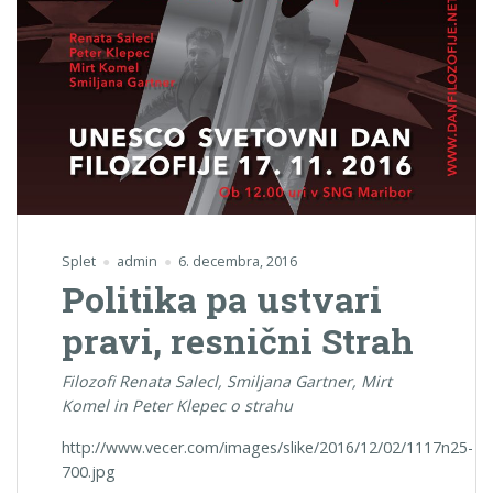
Splet
admin
6. decembra, 2016
Politika pa ustvari
pravi, resnični Strah
Filozofi Renata Salecl, Smiljana Gartner, Mirt
Komel in Peter Klepec o strahu
http://www.vecer.com/images/slike/2016/12/02/1117n25-
700.jpg