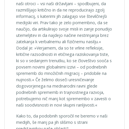
naši otroci – vsi naši državljani – spodbujeni, da
razmišljajo kritično in da ne reproducirajo zgolj
informacij, s katerimi jih zalagajo vse številčnejši
medijski viri. Prav tako je zelo pomembno, da se
naučijo, da artikulirajo svoje misli in zanje ponudijo
utemeljitev in da najdejo načine nestrinjanja brez
zatekanja k verbalnemu ali fizičnemu nasilju.«
Dodal je: »Verjamem, da so te vrline refleksije,
kritične razsodnosti in etičnega raziskovanja tiste,
ki so v sedanjem trenutku, ko se človeštvo sooča s
povsem novimi globalnimi izzivi – od podnebnih
sprememb do množičnih migracij – pridobile na
nujnosti.« Če želimo doseči uresničevanje
dogovorjenega na mednarodni ravni glede
podnebnih sprememb in trajnostnega razvoja,
potrebujemo nič manj kot spremembo v zavesti o
naši soodvisnosti in novi skupni ranljivosti.«
Kako to, da podobnih sporočil ne beremo v naši
medijih, še manj pa jih slišimo s strani
predstavnikov naše oblasti?