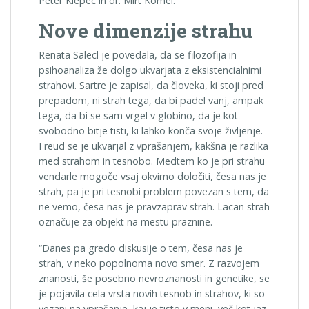
Peter Klepec in dr. Mirt Komel.
Nove dimenzije strahu
Renata Salecl je povedala, da se filozofija in
psihoanaliza že dolgo ukvarjata z eksistencialnimi
strahovi. Sartre je zapisal, da človeka, ki stoji pred
prepadom, ni strah tega, da bi padel vanj, ampak
tega, da bi se sam vrgel v globino, da je kot
svobodno bitje tisti, ki lahko konča svoje življenje.
Freud se je ukvarjal z vprašanjem, kakšna je razlika
med strahom in tesnobo. Medtem ko je pri strahu
vendarle mogoče vsaj okvirno določiti, česa nas je
strah, pa je pri tesnobi problem povezan s tem, da
ne vemo, česa nas je pravzaprav strah. Lacan strah
označuje za objekt na mestu praznine.
“Danes pa gredo diskusije o tem, česa nas je
strah, v neko popolnoma novo smer. Z razvojem
znanosti, še posebno nevroznanosti in genetike, se
je pojavila cela vrsta novih tesnob in strahov, ki so
vezani na vprašanje, kaj je tisto v meni, več kot jaz