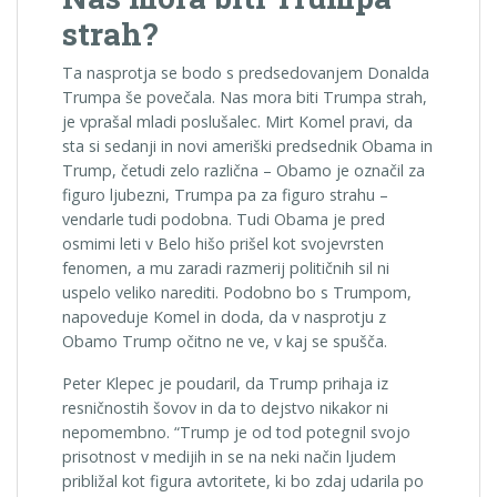
strah?
Ta nasprotja se bodo s predsedovanjem Donalda
Trumpa še povečala. Nas mora biti Trumpa strah,
je vprašal mladi poslušalec. Mirt Komel pravi, da
sta si sedanji in novi ameriški predsednik Obama in
Trump, četudi zelo različna – Obamo je označil za
figuro ljubezni, Trumpa pa za figuro strahu –
vendarle tudi podobna. Tudi Obama je pred
osmimi leti v Belo hišo prišel kot svojevrsten
fenomen, a mu zaradi razmerij političnih sil ni
uspelo veliko narediti. Podobno bo s Trumpom,
napoveduje Komel in doda, da v nasprotju z
Obamo Trump očitno ne ve, v kaj se spušča.
Peter Klepec je poudaril, da Trump prihaja iz
resničnostih šovov in da to dejstvo nikakor ni
nepomembno. “Trump je od tod potegnil svojo
prisotnost v medijih in se na neki način ljudem
približal kot figura avtoritete, ki bo zdaj udarila po