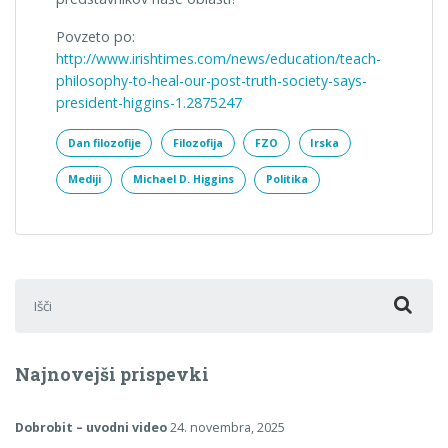
Povzeto po:
http://www.irishtimes.com/news/education/teach-
philosophy-to-heal-our-post-truth-society-says-
president-higgins-1.2875247
Dan filozofije
Filozofija
FZO
Irska
Mediji
Michael D. Higgins
Politika
Išči:
Najnovejši prispevki
Dobrobit – uvodni video
24. novembra, 2025