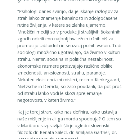
“Psihologi danes svarijo, da je iskanje razlogov za
strah lahko znamenje banalnosti in zdolgočasene
rutine življenja, v katere se zlahka ujamemo.
Množični mediji so v produkciji strašljivih šokantnih
zgodb odkrili eno najbolj hvaležnih tržnih niš za
promocijo tabloidnih in senzacij polnih vsebin. Tudi
sociologi množično ugotavljajo, da živimo v kulturi
strahu. Nemir, socialna in politična nestabilnost,
ekonomske razmere proizvajajo različne oblike
zmedenosti, anksioznosti, strahu, paranoje.
Nekateri eksistencialni misleci, recimo Kierkegaard,
Nietzsche in Derrida, so zato poudarili, da pot proč
od strahu lahko vodi le skozi sprejemanje
negotovosti, v kateri živimo.”
Kaj je torej strah, kako nas definira, kako ustavlja
naše mišljenje in ali ga morda spodbuja? O tem so
v Mariboru razpravljali štirje ugledni slovenski
filozofi: dr. Renata Salecl, dr. Smiljana Gartner, dr.