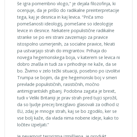
še igra pomembno vlogo,” je dejala filozofinja, ki
ocenjuje, da je prišlo do radikalne preinterpretacije
tega, kaj je desnica in kaj levica. “Priča smo
pomešanosti ideologij, pomešane so ideologije
levice in desnice. Nekatere populistične radikalne
stranke se po eni strani zavzemajo za pravice
istospolno usmerjenih, za socialne pravice, hkrati
pa ustvarjajo strah do imigrantov. Prihaja do
novega hegemonskega boja, v katerem se levica ni
dobro znašla in tudi za v prihodnje ne kaže, da se
bo. Živimo v zelo težki situaciji, posebno po izvolitvi
Trumpa se bojim, da gre hegemonski boj v smeri
prevlade populističnih, rasističnih, močno
antimigrantskih gibanj. Podobna zagata je brexit,
tudi v Veliki Britaniji je prav strah pred tujci sprožil,
da so ljudje precej brezglavo glasovali za odhod iz
EU, zdaj je mnoge strah, kaj se bo zgodilo, ker se
vse bolj kaže, da vlada nima nobene ideje, kako to
ločitev izpeljati.”
Je nevarnost terorizma izmišljena, je produkt