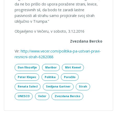
da ne bo prišlo do upora poražene strani, levice,
progresivnih sil, da bodo te zaradi lastne
pasivnosti ali strahu samo projicirale svoj strah
izključno v Trumpa.”
Objavljeno v Večeru, v soboto, 3.12.2016
Zvezdana Bercko
Vir:
http://www.vecer.com/politika-pa-ustvari-pravi-
resnicni-strah-6282088
Dan filozofije
Maribor
Mirt Komel
Peter Klepec
Politika
Poročilo
Renata Salecl
Smiljana Gartner
Strah
UNESCO
Večer
Zvezdana Bercko