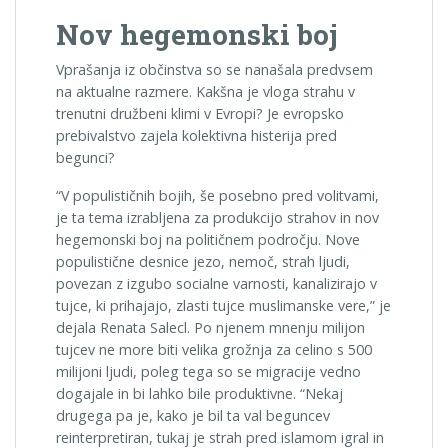
Nov hegemonski boj
Vprašanja iz občinstva so se nanašala predvsem
na aktualne razmere. Kakšna je vloga strahu v
trenutni družbeni klimi v Evropi? Je evropsko
prebivalstvo zajela kolektivna histerija pred
begunci?
“V populističnih bojih, še posebno pred volitvami,
je ta tema izrabljena za produkcijo strahov in nov
hegemonski boj na političnem področju. Nove
populistične desnice jezo, nemoč, strah ljudi,
povezan z izgubo socialne varnosti, kanalizirajo v
tujce, ki prihajajo, zlasti tujce muslimanske vere,” je
dejala Renata Salecl. Po njenem mnenju milijon
tujcev ne more biti velika grožnja za celino s 500
milijoni ljudi, poleg tega so se migracije vedno
dogajale in bi lahko bile produktivne. “Nekaj
drugega pa je, kako je bil ta val beguncev
reinterpretiran, tukaj je strah pred islamom igral in