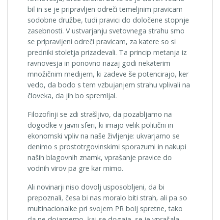
bil in se je pripravljen odreči temeljnim pravicam
sodobne družbe, tudi pravici do določene stopnje
zasebnosti. V ustvarjanju svetovnega strahu smo
se pripravljeni odreči pravicam, za katere so si
predniki stoletja prizadevali. Ta princip metanja iz
ravnovesja in ponovno nazaj godi nekaterim
množičnim medijem, ki zadeve še potencirajo, ker
vedo, da bodo s tem vzbujanjem strahu vplivali na
človeka, da jih bo spremljal.
Filozofinji se zdi strašljivo, da pozabljamo na
dogodke v javni sferi, ki imajo velik politični in
ekonomski vpliv na naše življenje: ukvarjamo se
denimo s prostotrgovinskimi sporazumi in nakupi
naših blagovnih znamk, vprašanje pravice do
vodnih virov pa gre kar mimo.
Ali novinarji niso dovolj usposobljeni, da bi
prepoznali, česa bi nas moralo biti strah, ali pa so
multinacionalke pri svojem PR bolj spretne, tako
da ne dojamemo, kaj se dogaja, se je vprašala