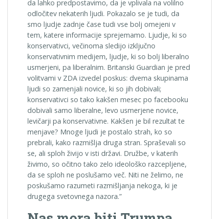
da lahko predpostavimo, da je vplivala na volilno
odločitev nekaterih ljudi. Pokazalo se je tudi, da
smo ljudje zadnje čase tudi vse bolj omejeni v
tem, katere informacije sprejemamo. Ljudje, ki so
konservativci, večinoma sledijo izključno
konservativnim medijem, ljudje, ki so bolj liberalno
usmerjeni, pa liberalnim. Britanski Guardian je pred
volitvami v ZDA izvedel poskus: dvema skupinama
ljudi so zamenjali novice, ki so jih dobivali;
konservativci so tako kakšen mesec po facebooku
dobivali samo liberalne, levo usmerjene novice,
levičarji pa konservativne. Kakšen je bil rezultat te
menjave? Mnoge ljudi je postalo strah, ko so
prebrali, kako razmišlja druga stran. Spraševali so
se, ali sploh živijo v isti državi. Družbe, v katerih
živimo, so očitno tako zelo ideološko razcepljene,
da se sploh ne poslušamo več. Niti ne želimo, ne
poskušamo razumeti razmišljanja nekoga, ki je
drugega svetovnega nazora.”
Nas mora biti Trumpa