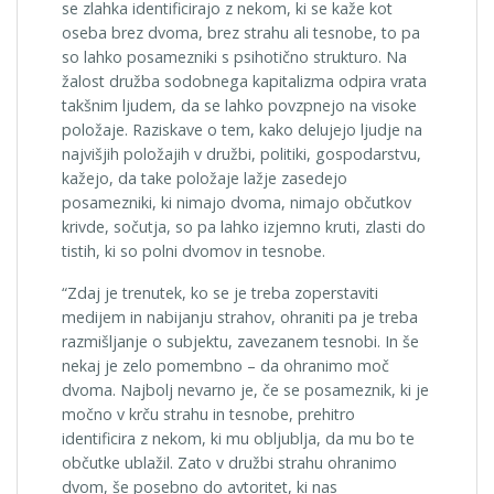
se zlahka identificirajo z nekom, ki se kaže kot
oseba brez dvoma, brez strahu ali tesnobe, to pa
so lahko posamezniki s psihotično strukturo. Na
žalost družba sodobnega kapitalizma odpira vrata
takšnim ljudem, da se lahko povzpnejo na visoke
položaje. Raziskave o tem, kako delujejo ljudje na
najvišjih položajih v družbi, politiki, gospodarstvu,
kažejo, da take položaje lažje zasedejo
posamezniki, ki nimajo dvoma, nimajo občutkov
krivde, sočutja, so pa lahko izjemno kruti, zlasti do
tistih, ki so polni dvomov in tesnobe.
“Zdaj je trenutek, ko se je treba zoperstaviti
medijem in nabijanju strahov, ohraniti pa je treba
razmišljanje o subjektu, zavezanem tesnobi. In še
nekaj je zelo pomembno – da ohranimo moč
dvoma. Najbolj nevarno je, če se posameznik, ki je
močno v krču strahu in tesnobe, prehitro
identificira z nekom, ki mu obljublja, da mu bo te
občutke ublažil. Zato v družbi strahu ohranimo
dvom, še posebno do avtoritet, ki nas