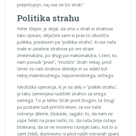
prepričujejo, naj nas ne bo strah.”
Politika strahu
Peter Klepec je dejal, da smo v strah in strahove
tako vpisani, vključeni sami in prav to izkorišča
politika, predvsem pa “politika strahu”, ki vse naše
male in zasebne strahove po eni strani
zminimalizira, po drugi pa maksimalizira, s tem, ko
nam ponudi “pravi”, “resnični” Strah: nekaj, pred
čimer vsi naši strahovi zbledijo in so videti kot
nekaj malenkostnega, nepomembnega, ničnega.
Ideološka operacija, ki je na delu v “politiki strahu”,
je tako zamenjava različnih strahov za enega
samega. To je lahko Strah pred Drugim, ta Drugi
pa postane tudi priročni krivec za vse naše
notranje dileme, blokade, zagate: to, da nam ne
uspe želeti na pravi način, to, da naša želja ostaja
blokirana, da se ne moremo razvijati tako, kot bi si
sami želeli, domnevno ni plod naših notranjih upanj