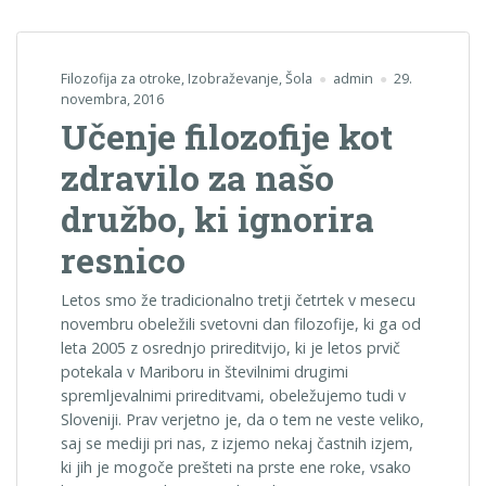
Filozofija za otroke
,
Izobraževanje
,
Šola
admin
29.
novembra, 2016
Učenje filozofije kot
zdravilo za našo
družbo, ki ignorira
resnico
Letos smo že tradicionalno tretji četrtek v mesecu
novembru obeležili svetovni dan filozofije, ki ga od
leta 2005 z osrednjo prireditvijo, ki je letos prvič
potekala v Mariboru in številnimi drugimi
spremljevalnimi prireditvami, obeležujemo tudi v
Sloveniji. Prav verjetno je, da o tem ne veste veliko,
saj se mediji pri nas, z izjemo nekaj častnih izjem,
ki jih je mogoče prešteti na prste ene roke, vsako