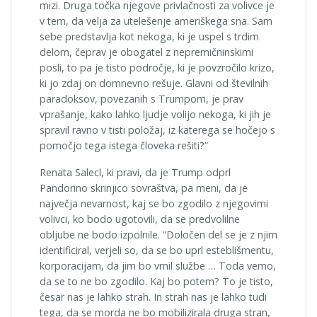
mizi. Druga točka njegove privlačnosti za volivce je
v tem, da velja za utelešenje ameriškega sna. Sam
sebe predstavlja kot nekoga, ki je uspel s trdim
delom, čeprav je obogatel z nepremičninskimi
posli, to pa je tisto področje, ki je povzročilo krizo,
ki jo zdaj on domnevno rešuje. Glavni od številnih
paradoksov, povezanih s Trumpom, je prav
vprašanje, kako lahko ljudje volijo nekoga, ki jih je
spravil ravno v tisti položaj, iz katerega se hočejo s
pomočjo tega istega človeka rešiti?”
Renata Salecl, ki pravi, da je Trump odprl
Pandorino skrinjico sovraštva, pa meni, da je
največja nevarnost, kaj se bo zgodilo z njegovimi
volivci, ko bodo ugotovili, da se predvolilne
obljube ne bodo izpolnile. “Določen del se je z njim
identificiral, verjeli so, da se bo uprl esteblišmentu,
korporacijam, da jim bo vrnil službe … Toda vemo,
da se to ne bo zgodilo. Kaj bo potem? To je tisto,
česar nas je lahko strah. In strah nas je lahko tudi
tega, da se morda ne bo mobilizirala druga stran,