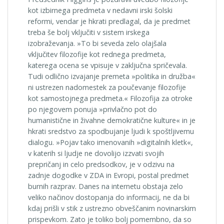
kot izbirnega predmeta v nedavni irski šolski
reformi, vendar je hkrati predlagal, da je predmet
treba še bolj vključiti v sistem irskega
izobraževanja. »To bi seveda zelo olajšala
vključitev filozofije kot rednega predmeta,
katerega ocena se vpisuje v zaključna spričevala.
Tudi odlično izvajanje premeta »politika in družba«
ni ustrezen nadomestek za poučevanje filozofije
kot samostojnega predmeta.« Filozofija za otroke
po njegovem ponuja »privlačno pot do
humanistične in živahne demokratične kulture« in je
hkrati sredstvo za spodbujanje ljudi k spoštljivemu
dialogu. »Pojav tako imenovanih »digitalnih kletk«,
v katerih si ljudje ne dovolijo izzvati svojih
prepričanj in celo predsodkov, je v odzivu na
zadnje dogodke v ZDA in Evropi, postal predmet
burnih razprav. Danes na internetu obstaja zelo
veliko načinov dostopanja do informacij, ne da bi
kdaj prišli v stik z ustrezno obveščanim novinarskim
prispevkom. Zato je toliko bolj pomembno, da so