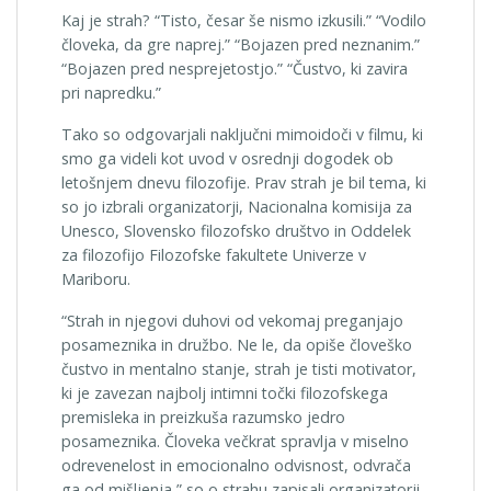
Kaj je strah? “Tisto, česar še nismo izkusili.” “Vodilo
človeka, da gre naprej.” “Bojazen pred neznanim.”
“Bojazen pred nesprejetostjo.” “Čustvo, ki zavira
pri napredku.”
Tako so odgovarjali naključni mimoidoči v filmu, ki
smo ga videli kot uvod v osrednji dogodek ob
letošnjem dnevu filozofije. Prav strah je bil tema, ki
so jo izbrali organizatorji, Nacionalna komisija za
Unesco, Slovensko filozofsko društvo in Oddelek
za filozofijo Filozofske fakultete Univerze v
Mariboru.
“Strah in njegovi duhovi od vekomaj preganjajo
posameznika in družbo. Ne le, da opiše človeško
čustvo in mentalno stanje, strah je tisti motivator,
ki je zavezan najbolj intimni točki filozofskega
premisleka in preizkuša razumsko jedro
posameznika. Človeka večkrat spravlja v miselno
odrevenelost in emocionalno odvisnost, odvrača
ga od mišljenja,” so o strahu zapisali organizatorji.