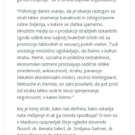
“Psihologi danes svarijo, da je iskanje razlogov za
strah lahko znamenje banalnosti in zdolgočasene
rutine življenja, v katere se zlahka ujamemo.
Množični mediji so v produkciji strašljivih šokantnih
zgodb odkrili eno najbolj hvaležnih tržnih niš za
promocijo tabloidnih in senzacij polnih vsebin. Tudi
sociologi množično ugotavljajo, da živimo v kulturi
strahu. Nemir, socialna in politična nestabilnost,
ekonomske razmere proizvajajo različne oblike
zmedenosti, anksioznosti, strahu, paranoje.
Nekateri eksistencialni misleci, recimo Kierkegaard,
Nietzsche in Derrida, so zato poudarili, da pot proč
od strahu lahko vodi le skozi sprejemanje
negotovosti, v kateri živimo.”
Kaj je torej strah, kako nas definira, kako ustavlja
naše mišljenje in ali ga morda spodbuja? O tem so
v Mariboru razpravljali štirje ugledni slovenski
filozofi: dr. Renata Salecl, dr. Smiljana Gartner, dr.