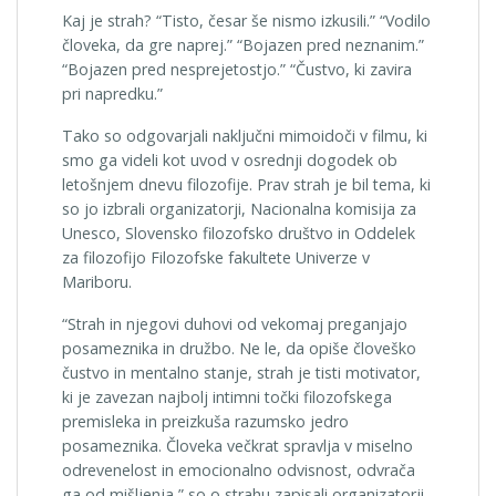
Kaj je strah? “Tisto, česar še nismo izkusili.” “Vodilo
človeka, da gre naprej.” “Bojazen pred neznanim.”
“Bojazen pred nesprejetostjo.” “Čustvo, ki zavira
pri napredku.”
Tako so odgovarjali naključni mimoidoči v filmu, ki
smo ga videli kot uvod v osrednji dogodek ob
letošnjem dnevu filozofije. Prav strah je bil tema, ki
so jo izbrali organizatorji, Nacionalna komisija za
Unesco, Slovensko filozofsko društvo in Oddelek
za filozofijo Filozofske fakultete Univerze v
Mariboru.
“Strah in njegovi duhovi od vekomaj preganjajo
posameznika in družbo. Ne le, da opiše človeško
čustvo in mentalno stanje, strah je tisti motivator,
ki je zavezan najbolj intimni točki filozofskega
premisleka in preizkuša razumsko jedro
posameznika. Človeka večkrat spravlja v miselno
odrevenelost in emocionalno odvisnost, odvrača
ga od mišljenja,” so o strahu zapisali organizatorji.