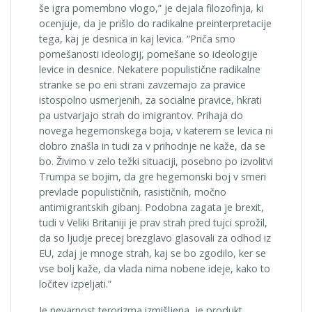
še igra pomembno vlogo,” je dejala filozofinja, ki
ocenjuje, da je prišlo do radikalne preinterpretacije
tega, kaj je desnica in kaj levica. “Priča smo
pomešanosti ideologij, pomešane so ideologije
levice in desnice. Nekatere populistične radikalne
stranke se po eni strani zavzemajo za pravice
istospolno usmerjenih, za socialne pravice, hkrati
pa ustvarjajo strah do imigrantov. Prihaja do
novega hegemonskega boja, v katerem se levica ni
dobro znašla in tudi za v prihodnje ne kaže, da se
bo. Živimo v zelo težki situaciji, posebno po izvolitvi
Trumpa se bojim, da gre hegemonski boj v smeri
prevlade populističnih, rasističnih, močno
antimigrantskih gibanj. Podobna zagata je brexit,
tudi v Veliki Britaniji je prav strah pred tujci sprožil,
da so ljudje precej brezglavo glasovali za odhod iz
EU, zdaj je mnoge strah, kaj se bo zgodilo, ker se
vse bolj kaže, da vlada nima nobene ideje, kako to
ločitev izpeljati.”
Je nevarnost terorizma izmišljena, je produkt