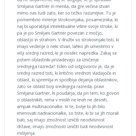
Smiljana Gartner in menila, da gre večina stvari
mimo nas tudi zato, ker so težko razumljive. Tu je
pomembno mnenje strokovnjaka, posameznika, ki
naj bi uporabljal intelektualne vrline svoje stroke, ki
pa je po Smiljani Gartner povezan z močjo,
oblastjo in strahom. V družbi so strokovnjaki tisti, ki
imajo vedenje o neki stvari, lahko jih umestimo v
višji srednji razred, ki je nosilec napredka. Zakaj se
potem oblastniki prizadevajo za izničenje
srednjega razreda? Eden od odgovorov je, da je
srednji razred tisti, ki kritično vrednoti vladajoče in
oblast, ki spremlja in spodbija dejanja oblastnikov,
zato se oblast boji srednjega razreda, pravi
Smiljana Gartner, ki poudarja, da pri tem, ko govori
o oblastnikih, nima v mislih ne levih ne desnih,
ampak multinacionalke. In te, bolje bi jih bilo
imenovati nadnacionalke, so tiste, ki bi se jih morali
bati, saj imajo zmožnost izničiti neodvisnost
države, imajo zmožnosti izničiti tudi neodvisnost
mišljenja.