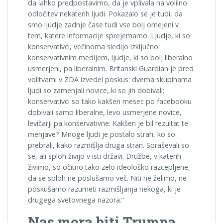
da lahko predpostavimo, da je vplivala na volilno
odločitev nekaterih ljudi. Pokazalo se je tudi, da
smo ljudje zadnje čase tudi vse bolj omejeni v
tem, katere informacije sprejemamo. Ljudje, ki so
konservativci, večinoma sledijo izključno
konservativnim medijem, ljudje, ki so bolj liberalno
usmerjeni, pa liberalnim. Britanski Guardian je pred
volitvami v ZDA izvedel poskus: dvema skupinama
ljudi so zamenjali novice, ki so jih dobivali;
konservativci so tako kakšen mesec po facebooku
dobivali samo liberalne, levo usmerjene novice,
levičarji pa konservativne. Kakšen je bil rezultat te
menjave? Mnoge ljudi je postalo strah, ko so
prebrali, kako razmišlja druga stran. Spraševali so
se, ali sploh živijo v isti državi. Družbe, v katerih
živimo, so očitno tako zelo ideološko razcepljene,
da se sploh ne poslušamo več. Niti ne želimo, ne
poskušamo razumeti razmišljanja nekoga, ki je
drugega svetovnega nazora.”
Nas mora biti Trumpa