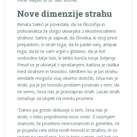
Peter Klepec in dr. Mirt Komel.
Nove dimenzije strahu
Renata Salecl je povedala, da se filozofija in
psihoanaliza že dolgo ukvarjata z eksistencialnimi
strahovi. Sartre je zapisal, da človeka, ki stoji pred
prepadom, ni strah tega, da bi padel vanj, ampak
tega, da bi se sam vrgel v globino, da je kot
svobodno bitje tisti, ki lahko konča svoje življenje.
Freud se je ukvarjal z vprašanjem, kakšna je razlika
med strahom in tesnobo. Medtem ko je pri strahu
vendarle mogoče vsaj okvirno določiti, česa nas je
strah, pa je pri tesnobi problem povezan s tem, da
ne vemo, česa nas je pravzaprav strah. Lacan strah
označuje za objekt na mestu praznine.
“Danes pa gredo diskusije o tem, česa nas je
strah, v neko popolnoma novo smer. Z razvojem
znanosti, še posebno nevroznanosti in genetike, se
je pojavila cela vrsta novih tesnob in strahov, ki so
vezani na vprašanje, kaj je tisto v meni, več kot jaz