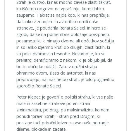
Strah je čustvo, ki nas močno zaveže zlasti takrat,
ko iščemo odgovor na vprašanje, komu lahko
zaupamo. Takrat se najde kdo, ki nas prepričuje,
da lahko z znanjem in avtoriteto omili naše
strahove, je poudarila Renata Salecl. In hitro se
zgodi, da se na pomembne položaje povzpnejo
posamezniki, ki nimajo dvoma ali občutkov sočutja
in so lahko izjemno kruti do drugih, zlasti tistih, ki
so polni dvomov in tesnobe. Nevarno je, ko se
prehitro identificiramo z nekom, ki je obljubljal, da
bo te občutke ublažil. Zato v družbi strahu
ohranimo dvom, zlasti do avtoritet, ki nas
prepričujejo, naj nas ne bo strah, je bilo poglavitno
sporočilo Renate Salecl.
Peter Klepec je govoril o politiki strahu, ki vse naše
male in zasebne strahove po eni strani
zminimalizira, po drugi pa maksimalizira, ko nam
ponudi “pravi” Strah – strah pred Drugim, ki
postane tudi priročni krivec za vse naše notranje
dileme, blokade in zagate.