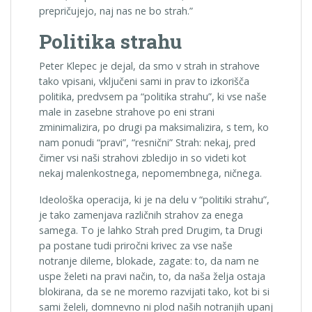
prepričujejo, naj nas ne bo strah.”
Politika strahu
Peter Klepec je dejal, da smo v strah in strahove
tako vpisani, vključeni sami in prav to izkorišča
politika, predvsem pa “politika strahu”, ki vse naše
male in zasebne strahove po eni strani
zminimalizira, po drugi pa maksimalizira, s tem, ko
nam ponudi “pravi”, “resnični” Strah: nekaj, pred
čimer vsi naši strahovi zbledijo in so videti kot
nekaj malenkostnega, nepomembnega, ničnega.
Ideološka operacija, ki je na delu v “politiki strahu”,
je tako zamenjava različnih strahov za enega
samega. To je lahko Strah pred Drugim, ta Drugi
pa postane tudi priročni krivec za vse naše
notranje dileme, blokade, zagate: to, da nam ne
uspe želeti na pravi način, to, da naša želja ostaja
blokirana, da se ne moremo razvijati tako, kot bi si
sami želeli, domnevno ni plod naših notranjih upanj