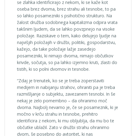
se zlahka identificirajo z nekom, ki se kaže kot
oseba brez dvoma, brez strahu ali tesnobe, to pa
so lahko posamezniki s psihotično strukturo. Na
žalost družba sodobnega kapitalizma odpira vrata
takšnim ljudem, da se lahko povzpnejo na visoke
položaje. Raziskave o tem, kako delujejo ljudje na
najvišjih položajih v družbi, politiki, gospodarstvu,
kažejo, da take položaje lažje zasedejo
posamezniki, ki nimajo dvoma, nimajo občutkov
krivde, sočutja, so pa lahko izjemno kruti, zlasti do
tistih, ki so polni dvomov in tesnobe.
“Zdaj je trenutek, ko se je treba zoperstaviti
medijem in nabijanju strahov, ohraniti pa je treba
razmišljanje o subjektu, zavezanem tesnobi. In še
nekaj je zelo pomembno – da ohranimo moč
dvoma. Najbolj nevarno je, če se posameznik, ki je
močno v krču strahu in tesnobe, prehitro
identificira z nekom, ki mu obljublja, da mu bo te
občutke ublažil. Zato v družbi strahu ohranimo
dvom, še posebno do avtoritet, ki nas