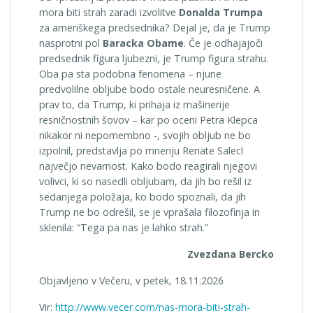
mora biti strah zaradi izvolitve
Donalda Trumpa
za ameriškega predsednika? Dejal je, da je Trump
nasprotni pol
Baracka Obame
. Če je odhajajoči
predsednik figura ljubezni, je Trump figura strahu.
Oba pa sta podobna fenomena – njune
predvolilne obljube bodo ostale neuresničene. A
prav to, da Trump, ki prihaja iz mašinerije
resničnostnih šovov – kar po oceni Petra Klepca
nikakor ni nepomembno -, svojih obljub ne bo
izpolnil, predstavlja po mnenju Renate Salecl
največjo nevarnost. Kako bodo reagirali njegovi
volivci, ki so nasedli obljubam, da jih bo rešil iz
sedanjega položaja, ko bodo spoznali, da jih
Trump ne bo odrešil, se je vprašala filozofinja in
sklenila: “Tega pa nas je lahko strah.”
Zvezdana Bercko
Objavljeno v Večeru, v petek, 18.11.2026
Vir:
http://www.vecer.com/nas-mora-biti-strah-