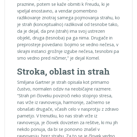
praznine, potem se kaže obrniti k Freudu, ki je
vpeljal enostavno, a vendar pomembno
razlikovanje znotraj samega pojmovanja strahu, ko
je strah (konceptualno) razlikoval od tesnobe tako,
da je dejal, da prvi (strah) ima svoj ustrezen
objekt, druga (tesnoba) pa ga nima. Drugače in
preprosteje povedano: bojimo se vedno nečesa, v
skrajni instanci grožnje izgube nečesa, tesnobni pa
smo vedno pred ničimer,” je dejal Komel.
Stroka, oblast in strah
Smiljana Gartner je strah opisala kot primarno
čustvo, normalen odziv na neobičajne razmere.
“Strah pri človeku povzroči neko stopnjo stresa,
nas vrže iz ravnovesja, harmonije, začnemo se
obnašati drugače, včasih celo v nasprotju z zdravo
pametjo. V trenutku, ko nas strah vrže iz
ravnovesja, je človek dovzeten za rešitve, ki mu jih
nekdo ponuja, da bi se ponovno znašel v
ravnovesju, brez strahu. Za to se je človek vedno