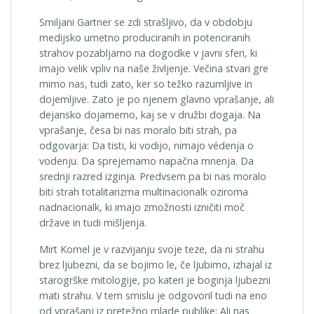
Smiljani Gartner se zdi strašljivo, da v obdobju
medijsko umetno produciranih in potenciranih
strahov pozabljamo na dogodke v javni sferi, ki
imajo velik vpliv na naše življenje. Večina stvari gre
mimo nas, tudi zato, ker so težko razumljive in
dojemljive. Zato je po njenem glavno vprašanje, ali
dejansko dojamemo, kaj se v družbi dogaja. Na
vprašanje, česa bi nas moralo biti strah, pa
odgovarja: Da tisti, ki vodijo, nimajo védenja o
vodenju. Da sprejemamo napačna mnenja. Da
srednji razred izginja. Predvsem pa bi nas moralo
biti strah totalitarizma multinacionalk oziroma
nadnacionalk, ki imajo zmožnosti izničiti moč
države in tudi mišljenja.
Mirt Komel je v razvijanju svoje teze, da ni strahu
brez ljubezni, da se bojimo le, če ljubimo, izhajal iz
starogrške mitologije, po kateri je boginja ljubezni
mati strahu. V tem smislu je odgovoril tudi na eno
od vprašanj iz pretežno mlade publike: Ali nas