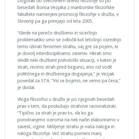
Dogodki ob svetovnem dnevu filozofije so po
besedah Borisa Vezjaka z mariborske filozofske
fakultete namenjeni promociji filozofije v družbi, v
Sloveniji pa ga prirejajo od leta 2005.
“Glede na perečo družbeno in siceršnjo
problematiko smo se odločili kot letošnjo osrednjo
temo izbrati fenomen strahu, saj gre za pojem, ki
je dovolj interdisciplinarno zanimiv. Hkrati smo
sledili neki družbeni psihološki situaciji, v kateri je
strah, recimo strah pred begunci, eno od vodil
političnega in družbenega dogajanja,” je Vezjak
povedal za STA. “Vsi se bojimo, ne vemo pa česa,”
je dodal.
Vloga filozofov v družbi je po njegovih besedah
prav v tem, da poskušajo strahove racionalizirati.
“Tipično za strah je prav to, da ko ga
ponotranjimo oziroma na nek način elaboriramo v
zavest, izgine. Mišljenje strahu je naša naloga in
naloga filozofije. Več strahu pomeni manj