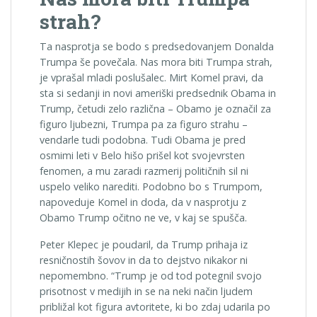
strah?
Ta nasprotja se bodo s predsedovanjem Donalda
Trumpa še povečala. Nas mora biti Trumpa strah,
je vprašal mladi poslušalec. Mirt Komel pravi, da
sta si sedanji in novi ameriški predsednik Obama in
Trump, četudi zelo različna – Obamo je označil za
figuro ljubezni, Trumpa pa za figuro strahu –
vendarle tudi podobna. Tudi Obama je pred
osmimi leti v Belo hišo prišel kot svojevrsten
fenomen, a mu zaradi razmerij političnih sil ni
uspelo veliko narediti. Podobno bo s Trumpom,
napoveduje Komel in doda, da v nasprotju z
Obamo Trump očitno ne ve, v kaj se spušča.
Peter Klepec je poudaril, da Trump prihaja iz
resničnostih šovov in da to dejstvo nikakor ni
nepomembno. “Trump je od tod potegnil svojo
prisotnost v medijih in se na neki način ljudem
približal kot figura avtoritete, ki bo zdaj udarila po