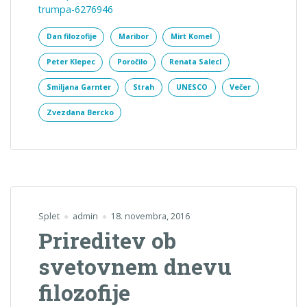
trumpa-6276946
Dan filozofije
Maribor
Mirt Komel
Peter Klepec
Poročilo
Renata Salecl
Smiljana Garnter
Strah
UNESCO
Večer
Zvezdana Bercko
Splet
admin
18. novembra, 2016
Prireditev ob
svetovnem dnevu
filozofije