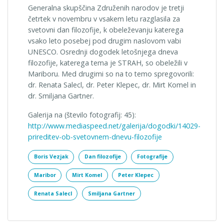
Generalna skupščina Združenih narodov je tretji
četrtek v novembru v vsakem letu razglasila za
svetovni dan filozofije, k obeleževanju katerega
vsako leto posebej pod drugim naslovom vabi
UNESCO. Osrednji dogodek letošnjega dneva
filozofije, katerega tema je STRAH, so obeležili v
Mariboru. Med drugimi so na to temo spregovorili:
dr. Renata Salecl, dr. Peter Klepec, dr. Mirt Komel in
dr. Smiljana Gartner.
Galerija na (število fotografij: 45):
http://www.mediaspeed.net/galerija/dogodki/14029-
prireditev-ob-svetovnem-dnevu-filozofije
Boris Vezjak
Dan filozofije
Fotografije
Maribor
Mirt Komel
Peter Klepec
Renata Salecl
Smiljana Gartner