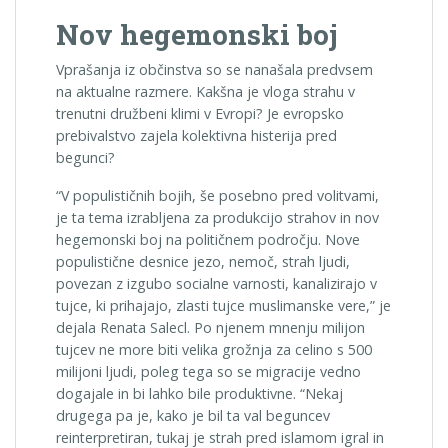
Nov hegemonski boj
Vprašanja iz občinstva so se nanašala predvsem
na aktualne razmere. Kakšna je vloga strahu v
trenutni družbeni klimi v Evropi? Je evropsko
prebivalstvo zajela kolektivna histerija pred
begunci?
“V populističnih bojih, še posebno pred volitvami,
je ta tema izrabljena za produkcijo strahov in nov
hegemonski boj na političnem področju. Nove
populistične desnice jezo, nemoč, strah ljudi,
povezan z izgubo socialne varnosti, kanalizirajo v
tujce, ki prihajajo, zlasti tujce muslimanske vere,” je
dejala Renata Salecl. Po njenem mnenju milijon
tujcev ne more biti velika grožnja za celino s 500
milijoni ljudi, poleg tega so se migracije vedno
dogajale in bi lahko bile produktivne. “Nekaj
drugega pa je, kako je bil ta val beguncev
reinterpretiran, tukaj je strah pred islamom igral in