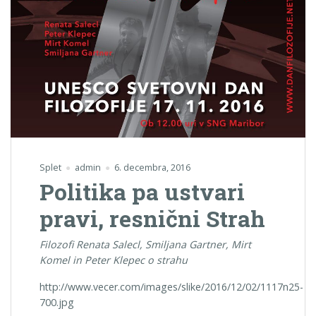
Splet
admin
6. decembra, 2016
Politika pa ustvari
pravi, resnični Strah
Filozofi Renata Salecl, Smiljana Gartner, Mirt
Komel in Peter Klepec o strahu
http://www.vecer.com/images/slike/2016/12/02/1117n25-
700.jpg