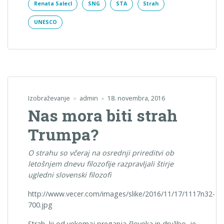
Renata Salecl
SNG
STA
Strah
UNESCO
Izobraževanje
admin
18. novembra, 2016
Nas mora biti strah
Trumpa?
O strahu so včeraj na osrednji prireditvi ob
letošnjem dnevu filozofije razpravljali štirje
ugledni slovenski filozofi
http://www.vecer.com/images/slike/2016/11/17/1117n32-
700.jpg
Strah, ki od vekomaj preganja človeka in družbo, je