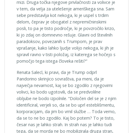
mizi. Druga točka njegove privlačnosti za volivce je
v tem, da velja za utelešenje ameriškega sna. Sam
sebe predstavlja kot nekoga, ki je uspel s trdim
delom, čeprav je obogatel z nepremičninskimi
posli, to pa je tisto področje, ki je povzročilo krizo,
ki jo zdaj on domnevno rešuje. Glavni od številnih
paradoksov, povezanih s Trumpom, je prav
vprašanje, kako lahko ljudje volijo nekoga, ki jih je
spravil ravno v tisti položaj, iz katerega se hočejo s
pomočjo tega istega človeka rešiti?”
Renata Salecl, ki pravi, da je Trump odprl
Pandorino skrinjico sovraštva, pa meni, da je
največja nevarnost, kaj se bo zgodilo z njegovimi
volivci, ko bodo ugotovili, da se predvolilne
obljube ne bodo izpolnile. “Določen del se je z njim
identificiral, verjeli so, da se bo uprl esteblišmentu,
korporacijam, da jim bo vrnil službe … Toda vemo,
da se to ne bo zgodilo. Kaj bo potem? To je tisto,
česar nas je lahko strah. In strah nas je lahko tudi
tega, da se morda ne bo mobilizirala druga stran,