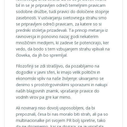
bil in se je pripravljen odreči temeljnim pravicam
sodobne družbe, tudi pravici do določene stopnje
zasebnosti. V ustvarjanju svetovnega strahu smo
se pripravljeni odreči pravicam, za katere so si
predniki stoletja prizadevali. Ta princip metanja iz
ravnovesja in ponovno nazaj godi nekaterim
množičnim medijem, ki zadeve še potencirajo, ker
vedo, da bodo s tem vzbujanjem strahu vplivali na
človeka, da jih bo spremljal.
Filozofinji se zdi strašljivo, da pozabljamo na
dogodke v javni sferi, ki imajo velik politični in
ekonomski vpliv na naše življenje: ukvarjamo se
denimo s prostotrgovinskimi sporazumi in nakupi
naših blagovnih znamk, vprašanje pravice do
vodnih virov pa gre kar mimo.
Ali novinarji niso dovolj usposobljeni, da bi
prepoznali, česa bi nas moralo biti strah, ali pa so
multinacionalke pri svojem PR bolj spretne, tako
da ne dojamemo, kaj se dogaja, se je vprašala