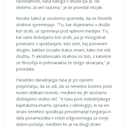
racionalnosti, naša naloga v družbi pa je, da
skrbimo za več razuma,” je še povedal Vezjak.
Renata Salecl je uvodoma spomnila, da se človeški
strahovi spreminjajo. “To, kar dojemamo v družbi
kot strah, se spreminja pod vplivom medijev. To,
kar sami doživljamo kot strah, pa je mnogokrat
povezano z vprašanjem, kdo sem, kaj pomenim
drugim, kakšen socialni status imam, kako me vidi
družba. Ti eksistencialni strahovi so tisti, s katerimi
se filozofija in psihoanaliza že dolgo ukvarjata,” je
povedala.
Paradoks današnjega časa je po njenem
prepričanju, da se zdi, da se nenehno borimo proti
novim oblikam tesnob, medtem ko jih istočasno
doživljamo vedno več. “V času post-industrijskega
kapitalizma imamo opravka z ideologijo, ki na eni
strani nenehno spodbuja prevzemanje tveganja in
dela posameznika v celoti odgovornega za svoje
dobro počutje, medtem ko je na drugi strani