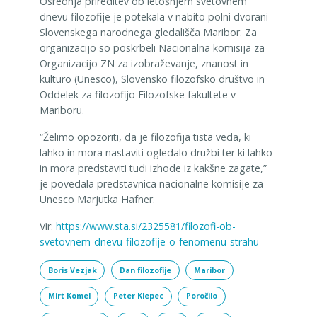
Osrednja prireditev ob letošnjem svetovnem
dnevu filozofije je potekala v nabito polni dvorani
Slovenskega narodnega gledališča Maribor. Za
organizacijo so poskrbeli Nacionalna komisija za
Organizacijo ZN za izobraževanje, znanost in
kulturo (Unesco), Slovensko filozofsko društvo in
Oddelek za filozofijo Filozofske fakultete v
Mariboru.
“Želimo opozoriti, da je filozofija tista veda, ki
lahko in mora nastaviti ogledalo družbi ter ki lahko
in mora predstaviti tudi izhode iz kakšne zagate,”
je povedala predstavnica nacionalne komisije za
Unesco Marjutka Hafner.
Vir:
https://www.sta.si/2325581/filozofi-ob-
svetovnem-dnevu-filozofije-o-fenomenu-strahu
Boris Vezjak
Dan filozofije
Maribor
Mirt Komel
Peter Klepec
Poročilo