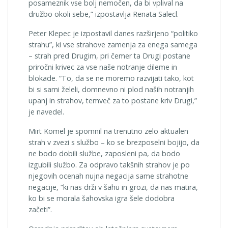
posameznik vse bolj nemočen, da bi vplival na
družbo okoli sebe,” izpostavlja Renata Salecl.
Peter Klepec je izpostavil danes razširjeno “politiko
strahu”, ki vse strahove zamenja za enega samega
– strah pred Drugim, pri čemer ta Drugi postane
priročni krivec za vse naše notranje dileme in
blokade. “To, da se ne moremo razvijati tako, kot
bi si sami želeli, domnevno ni plod naših notranjih
upanj in strahov, temveč za to postane kriv Drugi,”
je navedel.
Mirt Komel je spomnil na trenutno zelo aktualen
strah v zvezi s službo – ko se brezposelni bojijo, da
ne bodo dobili službe, zaposleni pa, da bodo
izgubili službo. Za odpravo takšnih strahov je po
njegovih ocenah nujna negacija same strahotne
negacije, “ki nas drži v šahu in grozi, da nas matira,
ko bi se morala šahovska igra šele dodobra
začeti”.