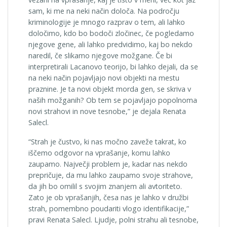
sam, ki me na neki način določa. Na področju
kriminologije je mnogo razprav o tem, ali lahko
določimo, kdo bo bodoči zločinec, če pogledamo
njegove gene, ali lahko predvidimo, kaj bo nekdo
naredil, če slikamo njegove možgane. Če bi
interpretirali Lacanovo teorijo, bi lahko dejali, da se
na neki način pojavljajo novi objekti na mestu
praznine. Je ta novi objekt morda gen, se skriva v
naših možganih? Ob tem se pojavljajo popolnoma
novi strahovi in nove tesnobe,” je dejala Renata
Salecl.
“Strah je čustvo, ki nas močno zaveže takrat, ko
iščemo odgovor na vprašanje, komu lahko
zaupamo. Največji problem je, kadar nas nekdo
prepričuje, da mu lahko zaupamo svoje strahove,
da jih bo omilil s svojim znanjem ali avtoriteto.
Zato je ob vprašanjih, česa nas je lahko v družbi
strah, pomembno poudariti vlogo identifikacije,”
pravi Renata Salecl. Ljudje, polni strahu ali tesnobe,