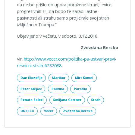
da ne bo prišlo do upora poražene strani, levice,
progresivnih sil, da bodo te zaradi lastne
pasivnosti ali strahu samo projicirale svoj strah
izključno v Trumpa.”
Objavljeno v Večeru, v soboto, 3.12.2016
Zvezdana Bercko
Vir:
http://www.vecer.com/politika-pa-ustvari-pravi-
resnicni-strah-6282088
Dan filozofije
Maribor
Mirt Komel
Peter Klepec
Politika
Poročilo
Renata Salecl
Smiljana Gartner
Strah
UNESCO
Večer
Zvezdana Bercko