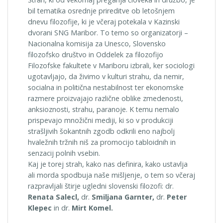
bil tematika osrednje prireditve ob letošnjem
dnevu filozofije, ki je včeraj potekala v Kazinski
dvorani SNG Maribor. To temo so organizatorji –
Nacionalna komisija za Unesco, Slovensko
filozofsko društvo in Oddelek za filozofijo
Filozofske fakultete v Mariboru izbrali, ker sociologi
ugotavljajo, da živimo v kulturi strahu, da nemir,
socialna in politična nestabilnost ter ekonomske
razmere proizvajajo različne oblike zmedenosti,
anksioznosti, strahu, paranoje. K temu nemalo
prispevajo množični mediji, ki so v produkciji
strašljivih šokantnih zgodb odkrili eno najbolj
hvaležnih tržnih niš za promocijo tabloidnih in
senzacij polnih vsebin.
Kaj je torej strah, kako nas definira, kako ustavlja
ali morda spodbuja naše mišljenje, o tem so včeraj
razpravljali štirje ugledni slovenski filozofi: dr.
Renata Salecl,
dr.
Smiljana Garnter,
dr.
Peter
Klepec
in dr.
Mirt Komel.