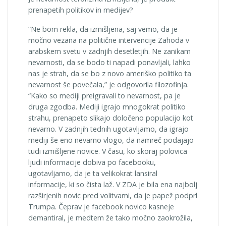
prenapetih politikov in medijev?
“Ne bom rekla, da izmišljena, saj vemo, da je
močno vezana na politične intervencije Zahoda v
arabskem svetu v zadnjih desetletjih. Ne zanikam
nevarnosti, da se bodo ti napadi ponavljali, lahko
nas je strah, da se bo z novo ameriško politiko ta
nevarnost še povečala,” je odgovorila filozofinja.
“Kako so mediji preigravali to nevarnost, pa je
druga zgodba. Mediji igrajo mnogokrat politiko
strahu, prenapeto slikajo določeno populacijo kot
nevarno. V zadnjih tednih ugotavljamo, da igrajo
mediji še eno nevarno vlogo, da namreč podajajo
tudi izmišljene novice. V času, ko skoraj polovica
ljudi informacije dobiva po facebooku,
ugotavljamo, da je ta velikokrat lansiral
informacije, ki so čista laž. V ZDA je bila ena najbolj
razširjenih novic pred volitvami, da je papež podprl
Trumpa. Čeprav je facebook novico kasneje
demantiral, je medtem že tako močno zaokrožila,