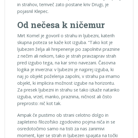
in strahov, temveč zato postane kriv Drugi, je
pojasnil Klepec.
Od nečesa k ničemur
Mirt Komel je govoril o strahu in ljubezni, katerih
skupna poteza se kaže kot izguba. “Tako kot je
ljubezen želja ali hrepenenje po zapolnitvi praznine
z nečim ali nekom, tako je strah pravzaprav strah
pred izgubo tega, na kar smo navezani. Časovna
logika je inverzna: v ljubezni je najprej izguba, ki
naj jo objekt poželenja zapolni, v strahu pa imamo
objekt, ki implicira možnost izgube na horizontu.
Za presek ljubezni in strahu se tako izkaže natanko
izguba, vrzel, manko, praznina, ničnost ali čisto
preprosto: nič kot tak.
Ampak če pustimo ob strani celotno dolgo in
zapleteno filozofsko zgodovino pojma niča in se
osredotočimo samo na tisti za nas zanimivi
moment, kjer se strah in ljubezen spajata na točki