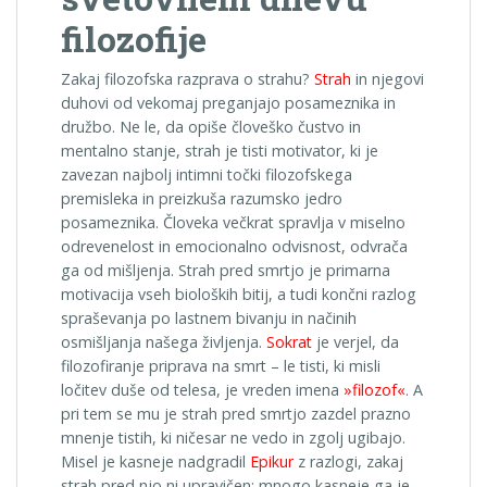
filozofije
Zakaj filozofska razprava o strahu?
Strah
in njegovi
duhovi od vekomaj preganjajo posameznika in
družbo. Ne le, da opiše človeško čustvo in
mentalno stanje, strah je tisti motivator, ki je
zavezan najbolj intimni točki filozofskega
premisleka in preizkuša razumsko jedro
posameznika. Človeka večkrat spravlja v miselno
odrevenelost in emocionalno odvisnost, odvrača
ga od mišljenja. Strah pred smrtjo je primarna
motivacija vseh bioloških bitij, a tudi končni razlog
spraševanja po lastnem bivanju in načinih
osmišljanja našega življenja.
Sokrat
je verjel, da
filozofiranje priprava na smrt – le tisti, ki misli
ločitev duše od telesa, je vreden imena
»filozof«
. A
pri tem se mu je strah pred smrtjo zazdel prazno
mnenje tistih, ki ničesar ne vedo in zgolj ugibajo.
Misel je kasneje nadgradil
Epikur
z razlogi, zakaj
strah pred njo ni upravičen; mnogo kasneje ga je