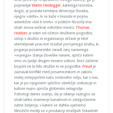
popravljal
Martin Heidegger
, katerega tesnoba,
Angst, je postala temeljna dimenzija človeka,
njegov »skrbi«, ki se kaže v tesnobi in pojmu
avtentične »biti k smrti«. V politični filozofiji ima
strah znova večkrat odločilno mesto:
Thomas
Hobbes
je eden od očetov družbene pogodbe,
vstop v družbo in organizacijo države je hitel
utemeljevati prav kot rezultat porojenega strahu, ki
poganja posameznike zaradi zanj naravnega
»vojnega« stanja človeške narave, vpričo katere
smo vsi ljudje drugim nevarni volkovi. Brez začetne
bojazni ne bi bilo družbe in ne pogodbe.
Freud
je
zaznaval konflikt med posameznikom in zakoni,
vselej omejujočimi našo svobodno voljo, kar v nas,
kar je po njegovem splošno obeležje civilizacije in
kulture nujno sproža globinsko nelagodje.
Psihologi danes svarijo, da je iskanje razlogov za
strah lahko znamenje banalnosti in zdolgočasene
rutine življenja, v katere se zlahka ujamemo.
Množični mediji so v produkciji strašljivih šokantnih