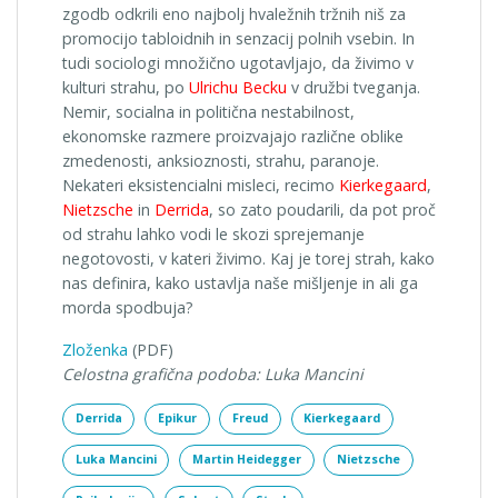
zgodb odkrili eno najbolj hvaležnih tržnih niš za
promocijo tabloidnih in senzacij polnih vsebin. In
tudi sociologi množično ugotavljajo, da živimo v
kulturi strahu, po
Ulrichu Becku
v družbi tveganja.
Nemir, socialna in politična nestabilnost,
ekonomske razmere proizvajajo različne oblike
zmedenosti, anksioznosti, strahu, paranoje.
Nekateri eksistencialni misleci, recimo
Kierkegaard
,
Nietzsche
in
Derrida
, so zato poudarili, da pot proč
od strahu lahko vodi le skozi sprejemanje
negotovosti, v kateri živimo. Kaj je torej strah, kako
nas definira, kako ustavlja naše mišljenje in ali ga
morda spodbuja?
Zloženka
(PDF)
Celostna grafična podoba: Luka Mancini
Derrida
Epikur
Freud
Kierkegaard
Luka Mancini
Martin Heidegger
Nietzsche