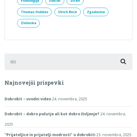
Psihologija
Sokrat
Strah
Thomas Hobbes
Ulrich Beck
Zgodovina
Zloženka
Išči:
Najnovejši prispevki
Dobrobit – uvodni video
24. novembra, 2025
Dobrobit – dobro počutje ali kot dobro življenje?
24. novembra,
2025
“Prijateljice in prijatelji modrosti” o dobrobiti
23. novembra, 2025