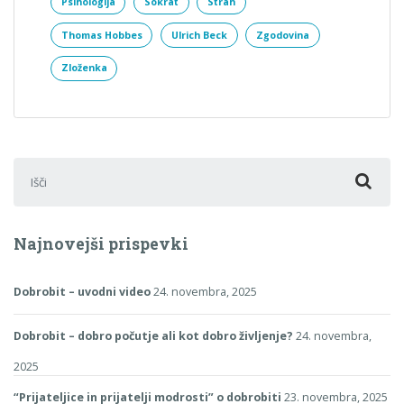
Psihologija
Sokrat
Strah
Thomas Hobbes
Ulrich Beck
Zgodovina
Zloženka
Išči:
Najnovejši prispevki
Dobrobit – uvodni video
24. novembra, 2025
Dobrobit – dobro počutje ali kot dobro življenje?
24. novembra,
2025
“Prijateljice in prijatelji modrosti” o dobrobiti
23. novembra, 2025