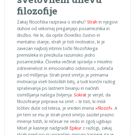
filozofije
Zakaj filozofska razprava o strahu?
Strah
in njegovi
duhovi od vekomaj preganjajo posameznika in
družbo. Ne le, da opiše človeško čustvo in
mentalno stanje, strah je tisti motivator, ki je
zavezan najbolj intimni točki filozofskega
premisleka in preizkuša razumsko jedro
posameznika. Človeka večkrat spravlja v miselno
odrevenelost in emocionalno odvisnost, odvrača
ga od mišljenja. Strah pred smrtjo je primarna
motivacija vseh bioloških bitij, a tudi končni razlog
spraševanja po lastnem bivanju in načinih
osmišljanja našega življenja.
Sokrat
je verjel, da
filozofiranje priprava na smrt – le tisti, ki misli
ločitev duše od telesa, je vreden imena
»filozof«
. A
pri tem se mu je strah pred smrtjo zazdel prazno
mnenje tistih, ki ničesar ne vedo in zgolj ugibajo.
Misel je kasneje nadgradil
Epikur
z razlogi, zakaj
strah pred njo ni upravičen; mnogo kasneje ga je