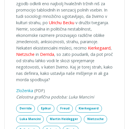
zgodb odkrili eno najbolj hvaležnih tržnih niš za
promocijo tabloidnih in senzacij polnih vsebin. In
tudi sociologi množično ugotavljajo, da živimo v
kulturi strahu, po
Ulrichu Becku
v družbi tveganja.
Nemir, socialna in politična nestabilnost,
ekonomske razmere proizvajajo različne oblike
zmedenosti, anksioznosti, strahu, paranoje.
Nekateri eksistencialni misleci, recimo
Kierkegaard
,
Nietzsche
in
Derrida
, so zato poudarili, da pot proč
od strahu lahko vodi le skozi sprejemanje
negotovosti, v kateri živimo. Kaj je torej strah, kako
nas definira, kako ustavlja naše mišljenje in ali ga
morda spodbuja?
Zloženka
(PDF)
Celostna grafična podoba: Luka Mancini
Derrida
Epikur
Freud
Kierkegaard
Luka Mancini
Martin Heidegger
Nietzsche