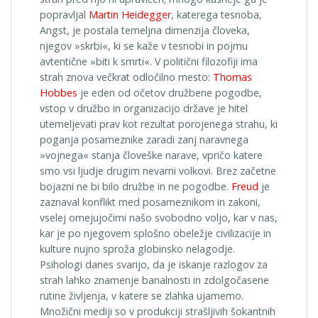
popravljal
Martin Heidegger
, katerega tesnoba,
Angst, je postala temeljna dimenzija človeka,
njegov »skrbi«, ki se kaže v tesnobi in pojmu
avtentične »biti k smrti«. V politični filozofiji ima
strah znova večkrat odločilno mesto:
Thomas
Hobbes
je eden od očetov družbene pogodbe,
vstop v družbo in organizacijo države je hitel
utemeljevati prav kot rezultat porojenega strahu, ki
poganja posameznike zaradi zanj naravnega
»vojnega« stanja človeške narave, vpričo katere
smo vsi ljudje drugim nevarni volkovi. Brez začetne
bojazni ne bi bilo družbe in ne pogodbe.
Freud
je
zaznaval konflikt med posameznikom in zakoni,
vselej omejujočimi našo svobodno voljo, kar v nas,
kar je po njegovem splošno obeležje civilizacije in
kulture nujno sproža globinsko nelagodje.
Psihologi danes svarijo, da je iskanje razlogov za
strah lahko znamenje banalnosti in zdolgočasene
rutine življenja, v katere se zlahka ujamemo.
Množični mediji so v produkciji strašljivih šokantnih