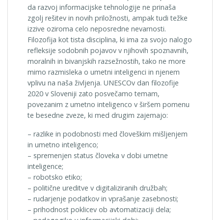
da razvoj informacijske tehnologije ne prinaša
zgolj rešitev in novih priložnosti, ampak tudi težke
izzive oziroma celo neposredne nevarnosti.
Filozofija kot tista disciplina, ki ima za svojo nalogo
refleksije sodobnih pojavov v njihovih spoznavnih,
moralnih in bivanjskih razsežnostih, tako ne more
mimo razmisleka o umetni inteligenci in njenem
vplivu na naša življenja. UNESCOv dan filozofije
2020 v Sloveniji zato posvečamo temam,
povezanim z umetno inteligenco v širšem pomenu
te besedne zveze, ki med drugim zajemajo:
– razlike in podobnosti med človeškim mišljenjem
in umetno inteligenco;
– spremenjen status človeka v dobi umetne
inteligence;
– robotsko etiko;
– politične ureditve v digitaliziranih družbah;
– rudarjenje podatkov in vprašanje zasebnosti;
– prihodnost poklicev ob avtomatizaciji dela;