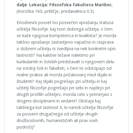
dalje
.
Lokacija: Filozofska fakulteta Maribor,
(Koroška 160, pritličje, predavalnica 0.3)
Enodnevni posvet bo posvečen vprašanju statusa
učitelja filozofije: kaj tvori dobrega učitelja, v čem
se kaže njegova kompetenca in kvaliteta? Je morda
takšno vprašanje zastavljeno napačno in razprava
o dobrem učitelju ni zvedljiva na nek konkretni opis
lastnosti? Na kakšne težave naletimo pri
kurikularnih in šolskih predstavah o njegovem delu
na srednji šoli in fakulteti, v čem te odstopajo od
realne prakse ali morda pričakovanj med dijaki in
študenti? Kaj dijaki pogrešajo pri učitelju in kaj
učitelji filozofije pogrešajo pri sebi in najdejo pri
drugih profilih učiteljev, morda celo v primerjavi z
drugimi disciplinami in vedami? Obstaja kaj
takšnega kot lastnost X, ki naredi učitelja filozofije
za povsem drugačnega od učitelje drugih
družboslovnih, humanističnih ali prav vseh
področij?