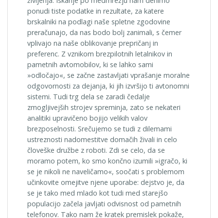
življenja. Iskanje po medmrežju nam denimo
ponudi tiste podatke in rezultate, za katere
brskalniki na podlagi naše spletne zgodovine
preračunajo, da nas bodo bolj zanimali, s čemer
vplivajo na naše oblikovanje prepričanj in
preferenc. Z vznikom brezpilotnih letalnikov in
pametnih avtomobilov, ki se lahko sami
»odločajo«, se začne zastavljati vprašanje moralne
odgovornosti za dejanja, ki jih izvršijo ti avtonomni
sistemi. Tudi trg dela se zaradi čedalje
zmogljivejših strojev spreminja, zato se nekateri
analitiki upravičeno bojijo velikih valov
brezposelnosti. Srečujemo se tudi z dilemami
ustreznosti nadomestitve domačih živali in celo
človeške družbe z roboti. Zdi se celo, da se
moramo potem, ko smo končno izumili »igračo, ki
se je nikoli ne naveličamo«, soočati s problemom
učinkovite omejitve njene uporabe: dejstvo je, da
se je tako med mlado kot tudi med starejšo
populacijo začela javljati odvisnost od pametnih
telefonov. Tako nam že kratek premislek pokaže,