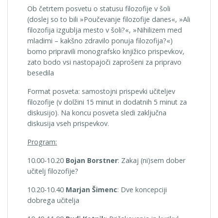
Ob četrtem posvetu o statusu filozofije v šoli
(doslej so to bili »Poučevanje filozofije danes«, »Ali
filozofija izgublja mesto v šoli?«, »Nihilizem med
mladimi – kakšno zdravilo ponuja filozofija?«)
bomo pripravili monografsko knjižico prispevkov,
zato bodo vsi nastopajoči zaprošeni za pripravo
besedila
Format posveta: samostojni prispevki učiteljev
filozofije (v dolžini 15 minut in dodatnih 5 minut za
diskusijo). Na koncu posveta sledi zaključna
diskusija vseh prispevkov.
Program:
10.00-10.20
Bojan Borstner
: Zakaj (ni)sem dober
učitelj filozofije?
10.20-10.40
Marjan Šimenc
: Dve koncepciji
dobrega učitelja