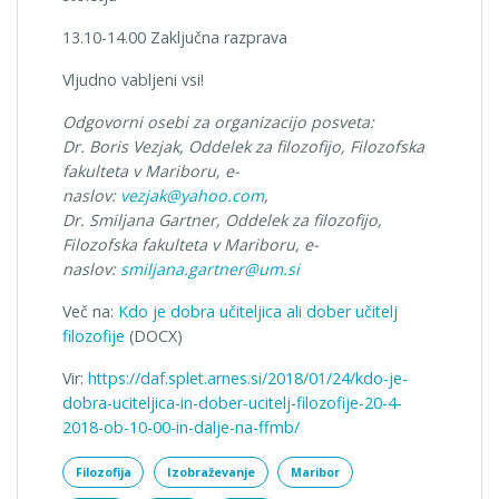
13.10-14.00 Zaključna razprava
Vljudno vabljeni vsi!
Odgovorni osebi za organizacijo posveta:
Dr. Boris Vezjak, Oddelek za filozofijo, Filozofska
fakulteta v Mariboru, e-
naslov:
vezjak@yahoo.com
,
Dr. Smiljana Gartner, Oddelek za filozofijo,
Filozofska fakulteta v Mariboru, e-
naslov:
smiljana.gartner@um.si
Več na:
Kdo je dobra učiteljica ali dober učitelj
filozofije
(DOCX)
Vir:
https://daf.splet.arnes.si/2018/01/24/kdo-je-
dobra-uciteljica-in-dober-ucitelj-filozofije-20-4-
2018-ob-10-00-in-dalje-na-ffmb/
Filozofija
Izobraževanje
Maribor