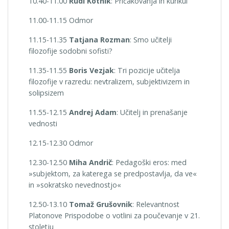
10.40-11.00
Rudi Kotnik
: Pričakovanja in kurikul
11.00-11.15 Odmor
11.15-11.35
Tatjana Rozman
: Smo učitelji
filozofije sodobni sofisti?
11.35-11.55
Boris Vezjak
: Tri pozicije učitelja
filozofije v razredu: nevtralizem, subjektivizem in
solipsizem
11.55-12.15
Andrej Adam
: Učitelj in prenašanje
vednosti
12.15-12.30 Odmor
12.30-12.50
Miha Andrič
: Pedagoški eros: med
»subjektom, za katerega se predpostavlja, da ve«
in »sokratsko nevednostjo«
12.50-13.10
Tomaž Grušovnik
: Relevantnost
Platonove Prispodobe o votlini za poučevanje v 21.
stoletju