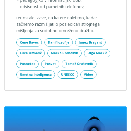
– pedagogiko v informacijski dobi;
– odvisnost od pametnih telefonov;
ter ostale izzive, na katere naletimo, kadar
začnemo razmišljati o posledicah strojnega
mišljenja za sodobno omreženo družbo.
Cene Bavec
Dan filozofije
Janez Bregant
Luka Omladič
Marko Grobelnik
Olga Markič
Posnetek
Posvet
Tomaž Grušovnik
Umetna inteligenca
UNESCO
Video