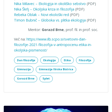
Nika Milavec – Ekologija in okoliško sebstvo
(PDF)
Nika Škrlj – Okoljska kriza in filozofija
(PDF)
Rebeka Oblak – Novi ekološki red
(PDF)
Timon Bubnič – Globoka vs. plitka ekologija
(PDF)
Mentor:
Gorazd Brne
, prof. fil. in prof. soc.
Več na:
https://www.ilb.scpo.si/svetovni-dan-
filozofije-2021-filozofija-v-antropocenu-etika-in-
okoljska-pismenost/
Dan filozofije
Ekologija
Etika
Filozofija
Gimnazija
Gimnazija Ilirska Bistrica
Gorazd Brne
Splet