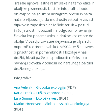
izražale njihove lastne razmisleke na temo etike in
okoljske pismenosti. Nastale infografike bodo
objavljene na šolskem Instagram profilu in na ta
način z »ljubeznijo do modrosti« vstopili v zavest
dijakov in zaposlenih naše šole ter jih – pa tudi
širšo javnost – opozorili na odgovorno ravnanje
človeka kot posameznika in družbe kot celote do
okolja. V ozadju tovrstne dejavnosti je cilj slediti
priporočilu oziroma vabilu UNESCA ter širiti zavest
o prisotnosti in pomembnosti filozofije v naši
družbi, hkrati pa želijo spodbuditi refleksijo o
ravnanju človeka v odnosu do naravnega pa tudi
družbenega okolja.
Infografike:
Ana Velenik – Globoka ekologija
(PDF)
Katja Frank – Etiško zaporedje
(PDF)
Lara Surina – Ekološka vest
(PDF)
Marko Hrenovec – Globoka vs. plitva ekologija
(PDF)