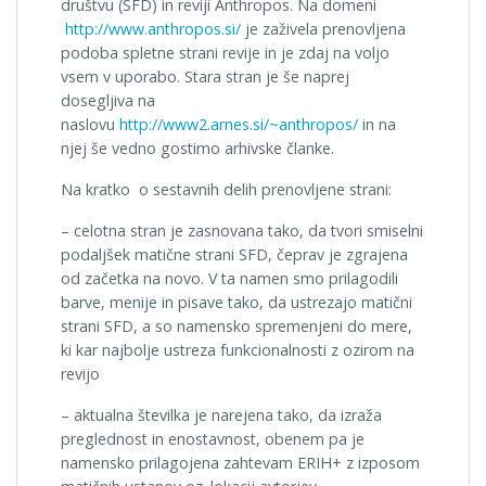
društvu (SFD) in reviji Anthropos. Na domeni
http://www.anthropos.si/
je zaživela prenovljena
podoba spletne strani revije in je zdaj na voljo
vsem v uporabo. Stara stran je še naprej
dosegljiva na
naslovu
http://www2.arnes.si/~anthropos/
in na
njej še vedno gostimo arhivske članke.
Na kratko o sestavnih delih prenovljene strani:
– celotna stran je zasnovana tako, da tvori smiselni
podaljšek matične strani SFD, čeprav je zgrajena
od začetka na novo. V ta namen smo prilagodili
barve, menije in pisave tako, da ustrezajo matični
strani SFD, a so namensko spremenjeni do mere,
ki kar najbolje ustreza funkcionalnosti z ozirom na
revijo
– aktualna številka je narejena tako, da izraža
preglednost in enostavnost, obenem pa je
namensko prilagojena zahtevam ERIH+ z izposom