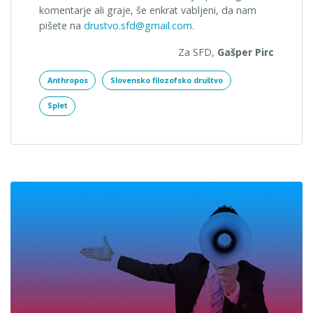
komentarje ali graje, še enkrat vabljeni, da nam
pišete na
drustvo.sfd@gmail.com
.
Za SFD,
Gašper Pirc
Anthropos
Slovensko filozofsko društvo
Splet