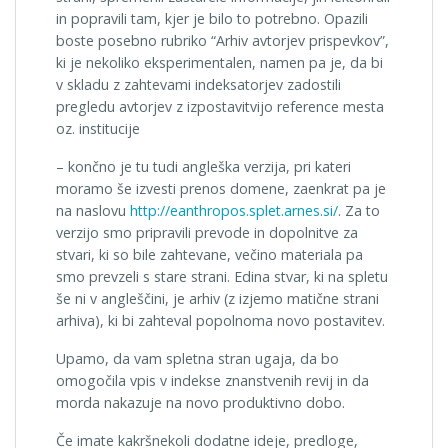
in popravili tam, kjer je bilo to potrebno. Opazili
boste posebno rubriko “Arhiv avtorjev prispevkov”,
ki je nekoliko eksperimentalen, namen pa je, da bi
v skladu z zahtevami indeksatorjev zadostili
pregledu avtorjev z izpostavitvijo reference mesta
oz. institucije
– končno je tu tudi angleška verzija, pri kateri
moramo še izvesti prenos domene, zaenkrat pa je
na naslovu
http://eanthropos.splet.arnes.si/
. Za to
verzijo smo pripravili prevode in dopolnitve za
stvari, ki so bile zahtevane, večino materiala pa
smo prevzeli s stare strani. Edina stvar, ki na spletu
še ni v angleščini, je arhiv (z izjemo matične strani
arhiva), ki bi zahteval popolnoma novo postavitev.
Upamo, da vam spletna stran ugaja, da bo
omogočila vpis v indekse znanstvenih revij in da
morda nakazuje na novo produktivno dobo.
Če imate kakršnekoli dodatne ideje, predloge,