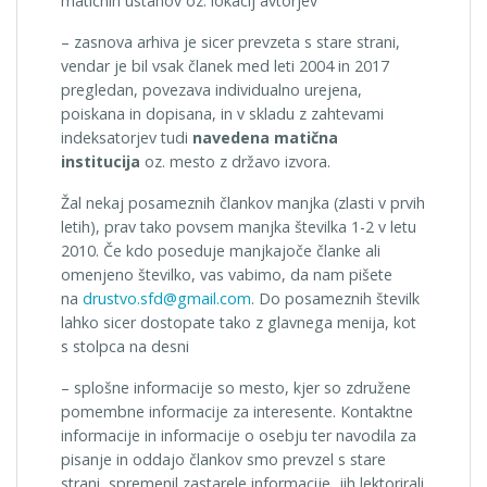
matičnih ustanov oz. lokacij avtorjev
– zasnova arhiva je sicer prevzeta s stare strani,
vendar je bil vsak članek med leti 2004 in 2017
pregledan, povezava individualno urejena,
poiskana in dopisana, in v skladu z zahtevami
indeksatorjev tudi
navedena matična
institucija
oz. mesto z državo izvora.
Žal nekaj posameznih člankov manjka (zlasti v prvih
letih), prav tako povsem manjka številka 1-2 v letu
2010. Če kdo poseduje manjkajoče članke ali
omenjeno številko, vas vabimo, da nam pišete
na
drustvo.sfd@gmail.com
. Do posameznih številk
lahko sicer dostopate tako z glavnega menija, kot
s stolpca na desni
– splošne informacije so mesto, kjer so združene
pomembne informacije za interesente. Kontaktne
informacije in informacije o osebju ter navodila za
pisanje in oddajo člankov smo prevzel s stare
strani, spremenil zastarele informacije, jih lektorirali