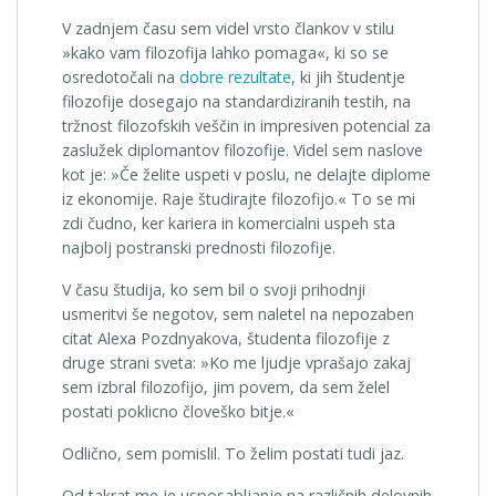
V zadnjem času sem videl vrsto člankov v stilu
»kako vam filozofija lahko pomaga«, ki so se
osredotočali na
dobre rezultate
, ki jih študentje
filozofije dosegajo na standardiziranih testih, na
tržnost filozofskih veščin in impresiven potencial za
zaslužek diplomantov filozofije. Videl sem naslove
kot je: »Če želite uspeti v poslu, ne delajte diplome
iz ekonomije. Raje študirajte filozofijo.« To se mi
zdi čudno, ker kariera in komercialni uspeh sta
najbolj postranski prednosti filozofije.
V času študija, ko sem bil o svoji prihodnji
usmeritvi še negotov, sem naletel na nepozaben
citat Alexa Pozdnyakova, študenta filozofije z
druge strani sveta: »Ko me ljudje vprašajo zakaj
sem izbral filozofijo, jim povem, da sem želel
postati poklicno človeško bitje.«
Odlično, sem pomislil. To želim postati tudi jaz.
Od takrat me je usposabljanje na različnih delovnih