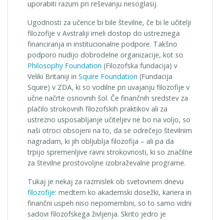
uporabiti razum pri reševanju nesoglasij.
Ugodnosti za učence bi bile številne, če bi le učitelji
filozofije v Avstraliji imeli dostop do ustreznega
financiranja in institucionalne podpore. Takšno
podporo nudijo dobrodelne organizacije, kot so
Philosophy Foundation
(Filozofska fundacija) v
Veliki Britaniji in
Squire Foundation
(Fundacija
Squire) v ZDA, ki so vodilne pri uvajanju filozofije v
učne načrte osnovnih šol. Če finančnih sredstev za
plačilo strokovnih filozofskih praktikov ali za
ustrezno usposabljanje učiteljev ne bo na voljo, so
naši otroci obsojeni na to, da se odrečejo številnim
nagradam, ki jih obljublja filozofija – ali pa da
trpijo spremenljive ravni strokovnosti, ki so značilne
za številne prostovoljne izobraževalne programe.
Tukaj je nekaj za razmislek ob svetovnem dnevu
filozofije
: medtem ko akademski dosežki, kariera in
finančni uspeh niso nepomembni, so to samo vidni
sadovi filozofskega življenja. Skrito jedro je