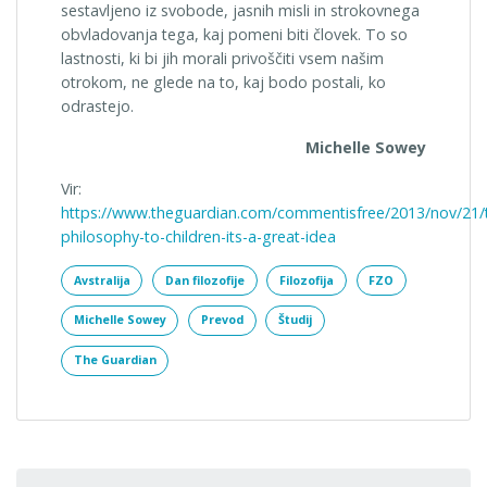
sestavljeno iz svobode, jasnih misli in strokovnega
obvladovanja tega, kaj pomeni biti človek. To so
lastnosti, ki bi jih morali privoščiti vsem našim
otrokom, ne glede na to, kaj bodo postali, ko
odrastejo.
Michelle Sowey
Vir:
https://www.theguardian.com/commentisfree/2013/nov/21/
philosophy-to-children-its-a-great-idea
Avstralija
Dan filozofije
Filozofija
FZO
Michelle Sowey
Prevod
Študij
The Guardian
Išči: