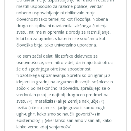
mestih usposobilo za različne poklice, vendar
nobeno usposabljanje ni oblikovalo moje
človečnosti tako temeljito kot filozofija. Nobena
druga disciplina ni navdahnila takšnega čudenja
svetu, niti me ni opremila z orodji za razmišljanje,
ki bi bila za uganke, s katerimi se soočamo kot
človeška bitja, tako univerzalno uporabna.
Ko sem začel delati filozofske delavnice za
osnovnošolce, sem hitro videl, da imajo tudi otroci
že od zgodnjega otroštva sposobnost
filozofskega spoznavanja. Spretni so pri igranju z
idejami in gradnji na argumentih svojih sošolcev in
sošolk. So neskončno radovedni, sprašujejo se o
vrednotah (»kaj je najbolj dragocen predmet na
svetu?«), metafiziki (»ali je Zemlja naključje?«),
jeziku (»če so jamski ljudje govorili samo »ugh-
ugh-ugh«, kako smo se naučili govoriti?«) in
epistemologiji (»ker lahko sanjamo v sanjah, kako
lahko vemo kdaj sanjamo?«).