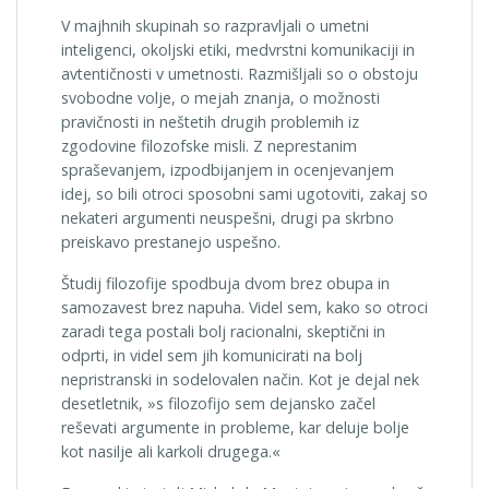
V majhnih skupinah so razpravljali o umetni
inteligenci, okoljski etiki, medvrstni komunikaciji in
avtentičnosti v umetnosti. Razmišljali so o obstoju
svobodne volje, o mejah znanja, o možnosti
pravičnosti in neštetih drugih problemih iz
zgodovine filozofske misli. Z neprestanim
spraševanjem, izpodbijanjem in ocenjevanjem
idej, so bili otroci sposobni sami ugotoviti, zakaj so
nekateri argumenti neuspešni, drugi pa skrbno
preiskavo prestanejo uspešno.
Študij filozofije spodbuja dvom brez obupa in
samozavest brez napuha. Videl sem, kako so otroci
zaradi tega postali bolj racionalni, skeptični in
odprti, in videl sem jih komunicirati na bolj
nepristranski in sodelovalen način. Kot je dejal nek
desetletnik, »s filozofijo sem dejansko začel
reševati argumente in probleme, kar deluje bolje
kot nasilje ali karkoli drugega.«