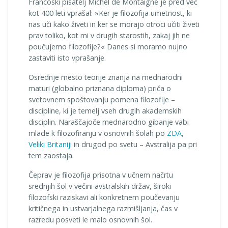
Francoski pisatelj Michel de Montaigne je pred več
kot 400 leti vprašal: »Ker je filozofija umetnost, ki
nas uči kako živeti in ker se morajo otroci učiti živeti
prav toliko, kot mi v drugih starostih, zakaj jih ne
poučujemo filozofije?« Danes si moramo nujno
zastaviti isto vprašanje.
Osrednje mesto teorije znanja na mednarodni
maturi (globalno priznana diploma) priča o
svetovnem spoštovanju pomena filozofije –
discipline, ki je temelj vseh drugih akademskih
disciplin. Naraščajoče mednarodno gibanje vabi
mlade k filozofiranju v osnovnih šolah po
ZDA
,
Veliki Britaniji
in drugod po svetu – Avstralija pa pri
tem zaostaja.
Čeprav je filozofija prisotna v učnem načrtu
srednjih šol v večini avstralskih držav, široki
filozofski raziskavi ali konkretnem poučevanju
kritičnega in ustvarjalnega razmišljanja, čas v
razredu posveti le malo osnovnih šol.