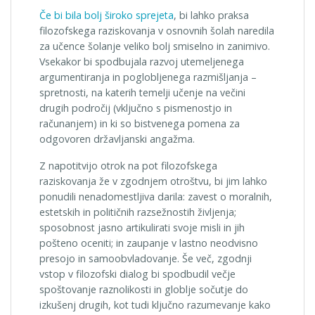
Če bi bila bolj široko sprejeta
, bi lahko praksa
filozofskega raziskovanja v osnovnih šolah naredila
za učence šolanje veliko bolj smiselno in zanimivo.
Vsekakor bi spodbujala razvoj utemeljenega
argumentiranja in poglobljenega razmišljanja –
spretnosti, na katerih temelji učenje na večini
drugih področij (vključno s pismenostjo in
računanjem) in ki so bistvenega pomena za
odgovoren državljanski angažma.
Z napotitvijo otrok na pot filozofskega
raziskovanja že v zgodnjem otroštvu, bi jim lahko
ponudili nenadomestljiva darila: zavest o moralnih,
estetskih in političnih razsežnostih življenja;
sposobnost jasno artikulirati svoje misli in jih
pošteno oceniti; in zaupanje v lastno neodvisno
presojo in samoobvladovanje. Še več, zgodnji
vstop v filozofski dialog bi spodbudil večje
spoštovanje raznolikosti in globlje sočutje do
izkušenj drugih, kot tudi ključno razumevanje kako