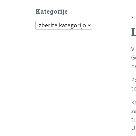
Kategorije
Fi
Kategorije
V
G
n
P
t
K
z
t
U