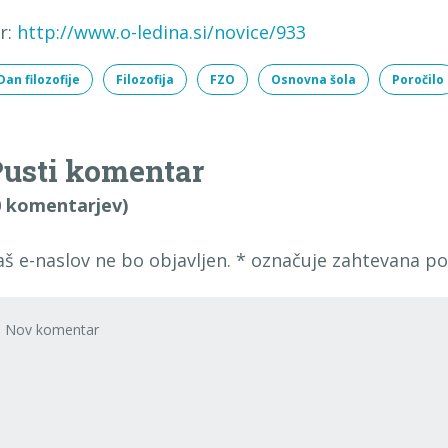
ir:
http://www.o-ledina.si/novice/933
Dan filozofije
Filozofija
FZO
Osnovna šola
Poročilo
usti komentar
0 komentarjev)
aš e-naslov ne bo objavljen.
*
označuje zahtevana po
voj komentar
*