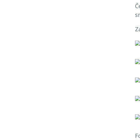
Č
s
Za
F