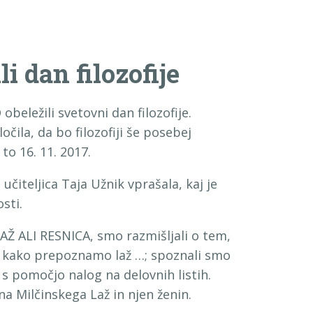
i dan filozofije
beležili svetovni dan filozofije.
ila, da bo filozofiji še posebej
to 16. 11. 2017.
čiteljica Taja Užnik vprašala, kaj je
sti.
LAŽ ALI RESNICA, smo razmišljali o tem,
o, kako prepoznamo laž …; spoznali smo
 s pomočjo nalog na delovnih listih.
a Milčinskega Laž in njen ženin.