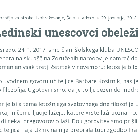
lozofija za otroke
,
Izobraževanje
,
Šola
admin
29. januarja, 2018
Ledinski unescovci obeležil
 sredo, 24. 1. 2017, smo člani šolskega kluba UNESCO o
eneralna skupščina Združenih narodov je namreč določ
amenjen vsak tretji četrtek v novembru; letos je bilo 
o uvodnem govoru učiteljice Barbare Kosirnik, nas je u
o filozofija. Ugotovili smo, da je to ljubezen do modro
er je bila tema letošnjega svetovnega dne filozofije 
akaj in čemu ljudje lažejo, katere vrste laži poznam
udi nekaj pregovorov o laži. Do ugotovitev smo prišli
čiteljica Taja Užnik nam je prebrala tudi zgodbo Fran