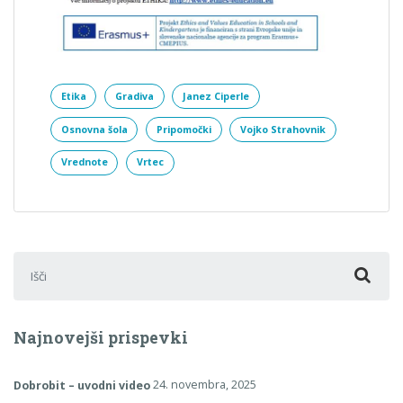
Etika
Gradiva
Janez Ciperle
Osnovna šola
Pripomočki
Vojko Strahovnik
Vrednote
Vrtec
Išči:
Najnovejši prispevki
Dobrobit – uvodni video
24. novembra, 2025