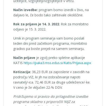
učiteljice, vzgojitelji/vzgojiteljice v vrtcu.
Način izvedbe:
program bomo izvedli v živo, na
daljavo le, če bodo tako zahtevale okoliščine.
Rok za prijavo je 14. 3. 2022
. Rok za morebitno
odjavo je 15. 3. 2022.
Urnik in program seminarja vam bomo poslali
teden dni pred začetkom programa, morebitno
gradivo pa boste prejeli na samem seminarju.
Način prijave
je zgolj preko spletne aplikacije
KATIS
https://paka3.mss.edus.si/Katis/Prijava.aspx
Kotizacija:
36,23 EUR za zaposlene v zavodih na
področju VIZ, ki jih na izobraževanje napoti
ravnatelj/-ica. 72,46 EUR za druge udeležence/-ke.
V ceno je že vključen 22-% DDV.
Pridržujemo si pravico do prilagoditve izvedbe
programa skladno s priporočili NIJZ za