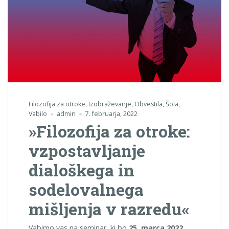
Filozofija za otroke
,
Izobraževanje
,
Obvestila
,
Šola
,
Vabilo
admin
7. februarja, 2022
»Filozofija za otroke:
vzpostavljanje
dialoškega in
sodelovalnega
mišljenja v razredu«
Vabimo vas na seminar, ki bo
25. marca 2022
.