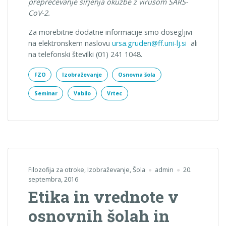
preprečevanje širjenja okužbe z virusom SARS-
CoV-2.
Za morebitne dodatne informacije smo dosegljivi
na elektronskem naslovu
ursa.gruden@ff.uni-lj.si
ali
na telefonski številki (01) 241 1048.
FZO
Izobraževanje
Osnovna šola
Seminar
Vabilo
Vrtec
Filozofija za otroke
,
Izobraževanje
,
Šola
admin
20.
septembra, 2016
Etika in vrednote v
osnovnih šolah in