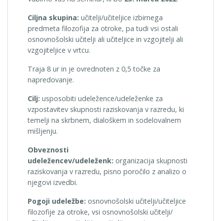
Ciljna skupina:
učitelji/učiteljice izbirnega
predmeta filozofija za otroke, pa tudi vsi ostali
osnovnošolski učitelji ali učiteljice in vzgojitelji ali
vzgojiteljice v vrtcu.
Traja 8 ur in je ovrednoten z 0,5 točke za
napredovanje.
Cilj:
usposobiti udeležence/udeleženke za
vzpostavitev skupnosti raziskovanja v razredu, ki
temelji na skrbnem, dialoškem in sodelovalnem
mišljenju.
Obveznosti
udeležencev/udeleženk:
organizacija skupnosti
raziskovanja v razredu, pisno poročilo z analizo o
njegovi izvedbi.
Pogoji udeležbe:
osnovnošolski učitelji/učiteljice
filozofije za otroke, vsi osnovnošolski učitelji/