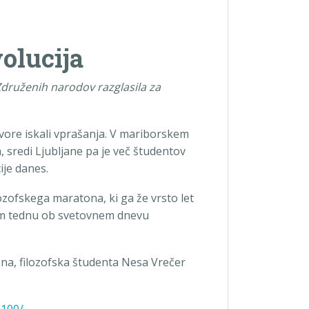
volucija
Združenih narodov razglasila za
ovore iskali vprašanja. V mariborskem
a, sredi Ljubljane pa je več študentov
ije danes.
lozofskega maratona, ki ga že vrsto let
em tednu ob svetovnem dnevu
na, filozofska študenta Nesa Vrečer