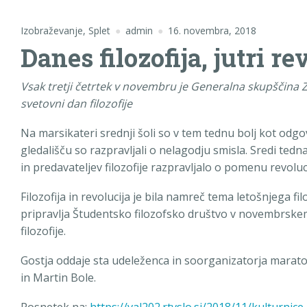
Izobraževanje
,
Splet
admin
16. novembra, 2018
Danes filozofija, jutri re
Vsak tretji četrtek v novembru je Generalna skupščina 
svetovni dan filozofije
Na marsikateri srednji šoli so v tem tednu bolj kot odg
gledališču so razpravljali o nelagodju smisla. Sredi tedn
in predavateljev filozofije razpravljalo o pomenu revoluc
Filozofija in revolucija je bila namreč tema letošnjega fi
pripravlja Študentsko filozofsko društvo v novembrsk
filozofije.
Gostja oddaje sta udeleženca in soorganizatorja marato
in Martin Bole.