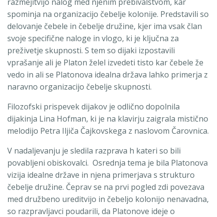
razmejitvijo nalog med njenim prebivalstvom, kar
spominja na organizacijo čebelje kolonije. Predstavili so
delovanje čebele in čebelje družine, kjer ima vsak član
svoje specifične naloge in vlogo, ki je ključna za
preživetje skupnosti. S tem so dijaki izpostavili
vprašanje ali je Platon želel izvedeti tisto kar čebele že
vedo in ali se Platonova idealna država lahko primerja z
naravno organizacijo čebelje skupnosti.
Filozofski prispevek dijakov je odlično dopolnila
dijakinja Lina Hofman, ki je na klavirju zaigrala mistično
melodijo Petra Iljiča Čajkovskega z naslovom Čarovnica.
V nadaljevanju je sledila razprava h kateri so bili
povabljeni obiskovalci. Osrednja tema je bila Platonova
vizija idealne države in njena primerjava s strukturo
čebelje družine. Čeprav se na prvi pogled zdi povezava
med družbeno ureditvijo in čebeljo kolonijo nenavadna,
so razpravljavci poudarili, da Platonove ideje o