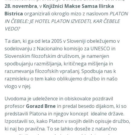
28. novembra
, v
Knjižnici Makse Samsa Ilirska
Bistrica
organizirali okroglo mizo z naslovom
PLATON
IN ČEBELE: JE HOTEL PLATON IZVEDETI, KAR ČEBELE
VEDO?
Ta dan, ki ga od leta 2005 v Sloveniji obeležujemo v
sodelovanju z Nacionalno komisijo za UNESCO in
Slovenskim filozofskim društvom, je namenjen
spodbujanju razmišljanja, kritičnega mišljenja in
razumevanja filozofskih vprašanj. Spodbuja nas k
razmisleku o tem kako oblikujemo družbo in našo
vlogo v njej.
Uvodoma je udeležence in obiskovalce pozdravil
profesor
Gorazd Brne
in predal besedo dijakom, ki so
predstavili Platona in njegov koncept idealne države.
Izpostavili so, kako Platon v svojih delih opisuje družbo,
ki naj bo pravična. To se lahko doseže z natančno