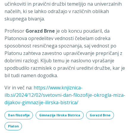
učinkoviti in pravični družbi temeljijo na univerzalnih
načelih, ki se lahko odražajo v različnih oblikah
skupnega bivanja.
Profesor
Gorazd Brne
je ob koncu poudaril, da
Platonova opredelitev vednosti čebelam odreka
sposobnost resničnega spoznanja, saj vednost po
Platonu zahteva zavestno upravičevanje prepričanj z
dobrimi razlogi. Kljub temu je naslovno vprašanje
spodbudilo razmislek o pravični ureditvi družbe, kar je
bil tudi namen dogodka.
Vir in več na:
https://www.knjiznica-
ilb.si/2024/12/02/svetovni-dan-filozofije-okrogla-miza-
dijakov-gimnazije-ilirska-bistrica/
Dan filozofije
Gimnazija Ilirska Bistrica
Gorazd Brne
Platon