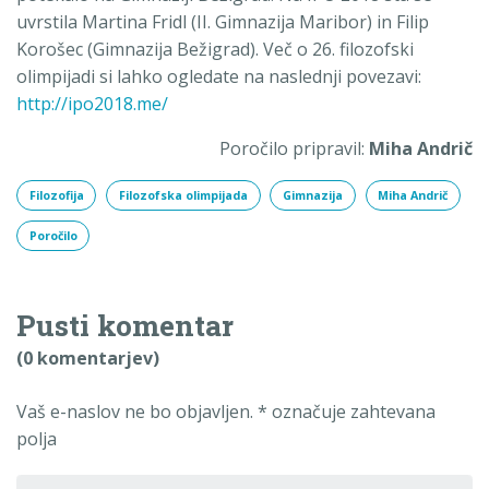
uvrstila Martina Fridl (II. Gimnazija Maribor) in Filip
Korošec (Gimnazija Bežigrad). Več o 26. filozofski
olimpijadi si lahko ogledate na naslednji povezavi:
http://ipo2018.me/
Poročilo pripravil:
Miha Andrič
Filozofija
Filozofska olimpijada
Gimnazija
Miha Andrič
Poročilo
Pusti komentar
(0 komentarjev)
Vaš e-naslov ne bo objavljen.
*
označuje zahtevana
polja
Tvoj komentar
*