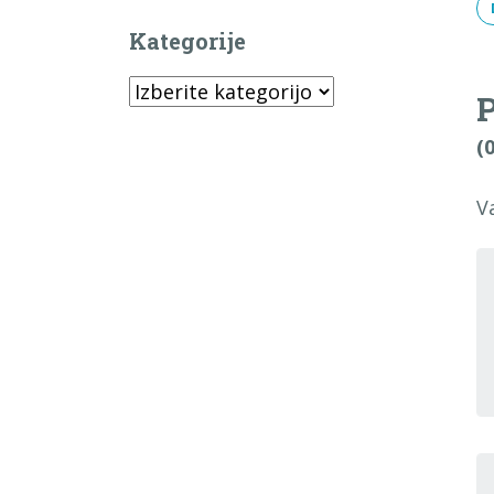
Kategorije
Kategorije
P
(
V
T
I