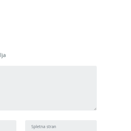
lja
Spletna stran