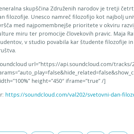
eneralna skupščina Združenih narodov je tretji četrt
an filozofije. Unesco namreč filozofijo kot najbolj u
vršča med najpomembnejše prioritete v okviru razvija
ulture miru ter promocije človekovih pravic. Maja Rat
tudentov, v studio povabila kar študente filozofije i
ruštva.
soundcloud url=”https://api.soundcloud.com/tracks/
arams=”auto_play=false&hide_related=false&show_
idth=”100%” height=”450″ iframe=”true” /]
ir:
https://soundcloud.com/val202/svetovni-dan-filozo