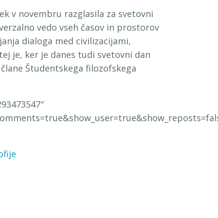
ek v novembru razglasila za svetovni
niverzalno vedo vseh časov in prostorov
nja dialoga med civilizacijami,
ej je, ker je danes tudi svetovni dan
n člane Študentskega filozofskega
293473547″
comments=true&show_user=true&show_reposts=fals
fije