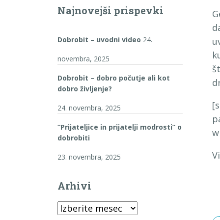
Najnovejši prispevki
G
d
Dobrobit – uvodni video
24.
u
k
novembra, 2025
š
Dobrobit – dobro počutje ali kot
d
dobro življenje?
[
24. novembra, 2025
p
“Prijateljice in prijatelji modrosti” o
w
dobrobiti
V
23. novembra, 2025
Arhivi
Arhivi