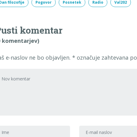
Dan filozofije
Pogovor
Posnetek
Radio
Val202
usti komentar
0 komentarjev)
aš e-naslov ne bo objavljen.
*
označuje zahtevana po
voj komentar
*
me in priimek
*
E-mail naslov
*