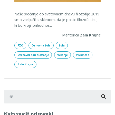
Naše srečanje ob svetovnem dnevu filozofije 2019
smo zaključili s sklepom, da je poklic filozofa tisti,
ki bo krojil prihodnost.
Mentorica
Zala Krajnc
FZO
Osnovna šola
Šola
Svetovni dan filozofije
Velenje
Vrednote
Zala Krajnc
Išči:
Najnovejši prispevki