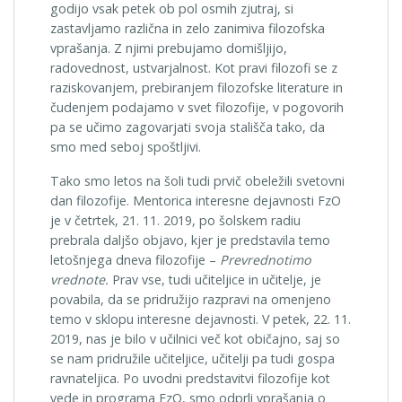
godijo vsak petek ob pol osmih zjutraj, si
zastavljamo različna in zelo zanimiva filozofska
vprašanja. Z njimi prebujamo domišljijo,
radovednost, ustvarjalnost. Kot pravi filozofi se z
raziskovanjem, prebiranjem filozofske literature in
čudenjem podajamo v svet filozofije, v pogovorih
pa se učimo zagovarjati svoja stališča tako, da
smo med seboj spoštljivi.
Tako smo letos na šoli tudi prvič obeležili svetovni
dan filozofije. Mentorica interesne dejavnosti FzO
je v četrtek, 21. 11. 2019, po šolskem radiu
prebrala daljšo objavo, kjer je predstavila temo
letošnjega dneva filozofije –
Prevrednotimo
vrednote.
Prav vse, tudi učiteljice in učitelje, je
povabila, da se pridružijo razpravi na omenjeno
temo v sklopu interesne dejavnosti. V petek, 22. 11.
2019, nas je bilo v učilnici več kot običajno, saj so
se nam pridružile učiteljice, učitelji pa tudi gospa
ravnateljica. Po uvodni predstavitvi filozofije kot
vede in programa FzO, smo odprli vprašanja o