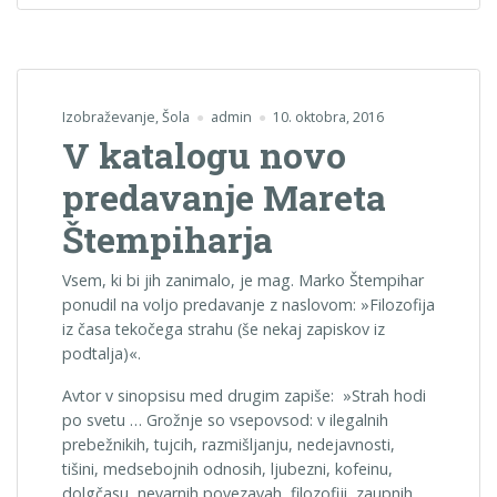
Izobraževanje
,
Šola
admin
10. oktobra, 2016
V katalogu novo
predavanje Mareta
Štempiharja
Vsem, ki bi jih zanimalo, je mag. Marko Štempihar
ponudil na voljo predavanje z naslovom: »Filozofija
iz časa tekočega strahu (še nekaj zapiskov iz
podtalja)«.
Avtor v sinopsisu med drugim zapiše: »Strah hodi
po svetu … Grožnje so vsepovsod: v ilegalnih
prebežnikih, tujcih, razmišljanju, nedejavnosti,
tišini, medsebojnih odnosih, ljubezni, kofeinu,
dolgčasu, nevarnih povezavah, filozofiji, zaupnih