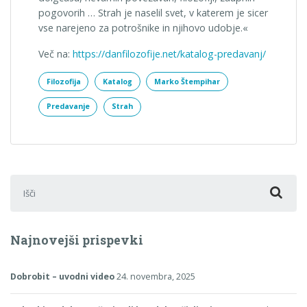
pogovorih … Strah je naselil svet, v katerem je sicer
vse narejeno za potrošnike in njihovo udobje.«
Več na:
https://danfilozofije.net/katalog-predavanj/
Filozofija
Katalog
Marko Štempihar
Predavanje
Strah
Išči:
Najnovejši prispevki
Dobrobit – uvodni video
24. novembra, 2025