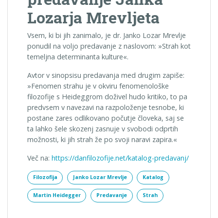
Lozarja Mrevljeta
Vsem, ki bi jih zanimalo, je dr. Janko Lozar Mrevlje
ponudil na voljo predavanje z naslovom: »Strah kot
temeljna determinanta kulture«.
Avtor v sinopsisu predavanja med drugim zapiše:
»Fenomen strahu je v okviru fenomenološke
filozofije s Heideggrom doživel hudo kritiko, to pa
predvsem v navezavi na razpoloženje tesnobe, ki
postane zares odlikovano počutje človeka, saj se
ta lahko šele skozenj zasnuje v svobodi odprtih
možnosti, ki jih strah že po svoji naravi zapira.«
Več na:
https://danfilozofije.net/katalog-predavanj/
Filozofija
Janko Lozar Mrevlje
Katalog
Martin Heidegger
Predavanje
Strah