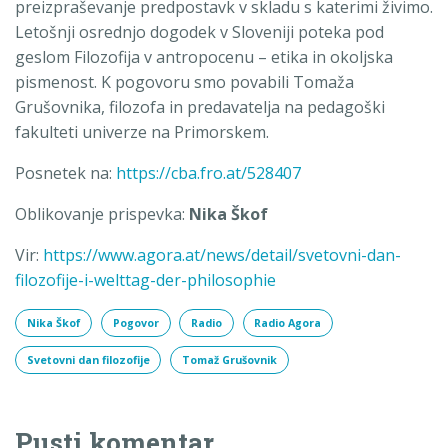
preizpraševanje predpostavk v skladu s katerimi živimo.
Letošnji osrednjo dogodek v Sloveniji poteka pod
geslom Filozofija v antropocenu – etika in okoljska
pismenost. K pogovoru smo povabili Tomaža
Grušovnika, filozofa in predavatelja na pedagoški
fakulteti univerze na Primorskem.
Posnetek na:
https://cba.fro.at/528407
Oblikovanje prispevka:
Nika Škof
Vir:
https://www.agora.at/news/detail/svetovni-dan-
filozofije-i-welttag-der-philosophie
Nika Škof
Pogovor
Radio
Radio Agora
Svetovni dan filozofije
Tomaž Grušovnik
Pusti komentar