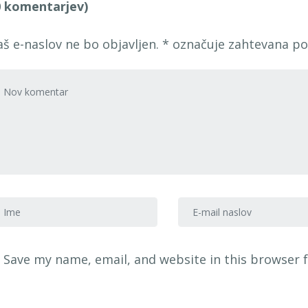
0 komentarjev)
aš e-naslov ne bo objavljen.
*
označuje zahtevana po
voj komentar
*
me in priimek
*
E-mail naslov
*
Save my name, email, and website in this browser 