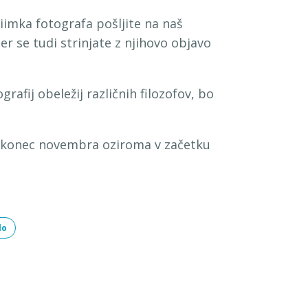
riimka fotografa pošljite na naš
er se tudi strinjate z njihovo objavo
grafij obeležij različnih filozofov, bo
o konec novembra oziroma v začetku
lo