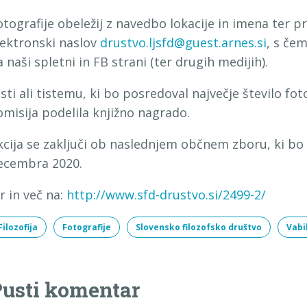
otografije obeležij z navedbo lokacije in imena ter p
lektronski naslov
drustvo.ljsfd@guest.arnes.si
, s čem
a naši spletni in FB strani (ter drugih medijih).
isti ali tistemu, ki bo posredoval največje število foto
omisija podelila knjižno nagrado.
kcija se zaključi ob naslednjem občnem zboru, ki b
ecembra 2020.
ir in več na:
http://www.sfd-drustvo.si/2499-2/
Filozofija
Fotografije
Slovensko filozofsko društvo
Vabi
usti komentar