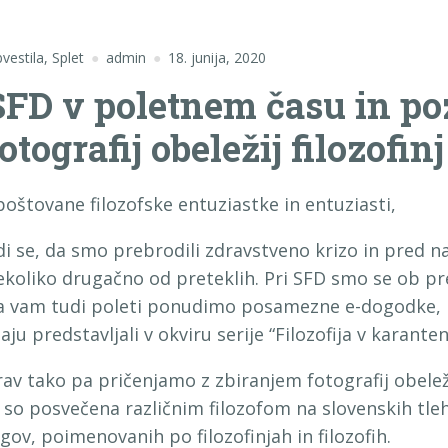
vestila
,
Splet
admin
18. junija, 2020
SFD v poletnem času in po
otografij obeležij filozofinj
poštovane filozofske entuziastke in entuziasti,
di se, da smo prebrodili zdravstveno krizo in pred na
ekoliko drugačno od preteklih. Pri SFD smo se ob pre
a vam tudi poleti ponudimo posamezne e-dogodke, ki
ju predstavljali v okviru serije “Filozofija v karanteni
rav tako pa pričenjamo z zbiranjem fotografij obelež
i so posvečena različnim filozofom na slovenskih tleh,
rgov, poimenovanih po filozofinjah in filozofih.