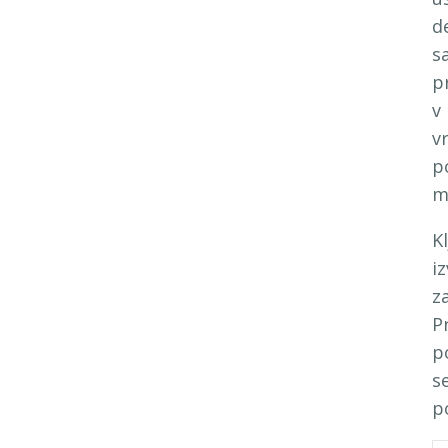
d
s
p
v
v
p
m
K
i
z
P
p
s
p