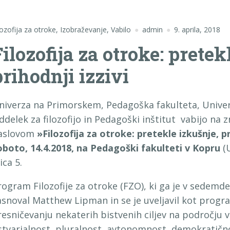
lozofija za otroke
,
Izobraževanje
,
Vabilo
admin
9. aprila, 2018
Filozofija za otroke: pretek
prihodnji izzivi
niverza na Primorskem, Pedagoška fakulteta, Univerz
ddelek za filozofijo in Pedagoški inštitut vabijo na 
aslovom
»Filozofija za otroke: pretekle izkušnje, pr
oboto, 14.4.2018, na Pedagoški fakulteti v Kopru
(U
ica 5.
rogram Filozofije za otroke (FZO), ki ga je v sedemde
asnoval Matthew Lipman in se je uveljavil kot prog
resničevanju nekaterih bistvenih ciljev na področju v
stvarjalnost, pluralnost, avtonomnost, demokratičnost