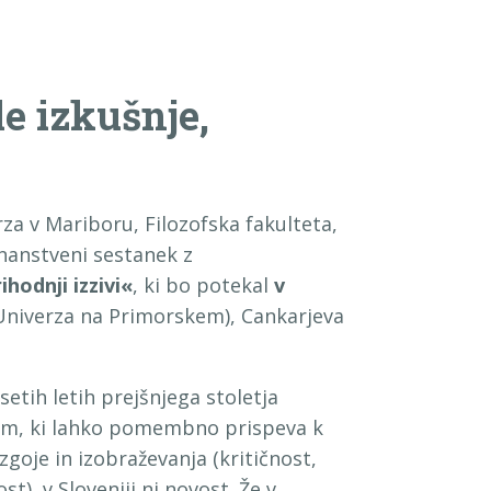
le izkušnje,
a v Mariboru, Filozofska fakulteta,
znanstveni sestanek z
ihodnji izzivi«
, ki bo potekal
v
niverza na Primorskem), Cankarjeva
setih letih prejšnjega stoletja
ram, ki lahko pomembno prispeva k
zgoje in izobraževanja (kritičnost,
), v Sloveniji ni novost. Že v