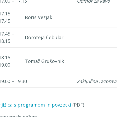
17.00 – 17.15
Odmor za kavo
17.15 –
Boris Vezjak
17.45
17.45 –
Doroteja Čebular
18.15
18.15 –
Tomaž Grušovnik
19.00
19.00 – 19.30
Zaključna razprav
njižica s programom in povzetki
(PDF)
rogramski odbor: