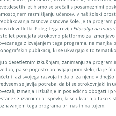
evetdesetih letih smo se srečali s posameznimi posku
amostojnem razmišljanju učencev, v naš šolski prosto
reoblikovanja zasnove osnovne šole, je ta program 
 novi devetletki. Poleg tega revija
Filozofija na maturi
rsto let ponujata strokovno platformo za izmenjavo i
ovezanega z izvajanjem tega programa, ne manjka pa
onografskih publikacij, ki se ukvarjajo s to tematiko
ljub desetletnim izkušnjam, zanimanju za program in
zvedbo, pa se pogosto pojavljajo pomisleki, da je filoz
ačetni fazi svojega razvoja in da bi za njeno vidnejšo
redvsem se javlja potreba, da bi se strokovnjaki in uči
ovezali, izmenjali izkušnje in posledično obogatili 
estanek z izvirnimi prispevki, ki se ukvarjajo tako s
oznavanjem tega programa pri nas in na tujem.