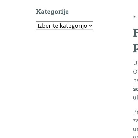
Kategorije
Fi
Kategorije
U
O
n
s
ul
P
z
u
u