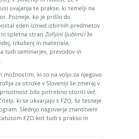
si uvajanja te prakse, ki temelji na
r. Pozneje, ko je prišlo do
postal eden izmed izbirnih predmetov
in spletna stran
Zofijini ljubimci
že
dej, izkušenj in materiala,
 tudi seminarjev, prevodov in
.
 možnostim, ki so na voljo za njegovo
ofija za otroke v Sloveniji še zmeraj v
 prisotnost bilo potrebno storiti več.
telji, ki se ukvarjajo s FZO, še tesneje
program. Slednjo nagovarja znanstveni
 statusom FZO kot tudi s prakso in