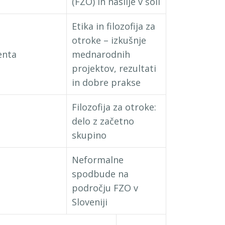
(FZO) in nasilje v šoli
Etika in filozofija za
otroke – izkušnje
enta
mednarodnih
projektov, rezultati
in dobre prakse
Filozofija za otroke:
delo z začetno
skupino
Neformalne
spodbude na
področju FZO v
Sloveniji