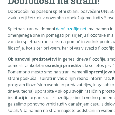
Dobrodošli na strani!
Dobrodošli na posebni spletni strani, posvečeni UNESCO
vsak tretji četrtek v novembru obeležujemo tudi v Sloven
Spletna stran na domeni
danfilozofije.net
ima namen in p
omenjenega dne in pomagati pri širjenju filozofske mis
vam bo spletna stran koristna pomoč in vodnik po dejav
filozofije, kot sicer pri vsem, kar bi vas v zvezi s filozofi
Ob osnovni predstavitvi
in genezi dneva filozofije, sm
odmerili vsakoletni
osrednji prireditvi
, ki se letos prvi
Pomembno mesto smo na strani namenili
spremljeva
strani poskušali zbirati in vas o njih redno informirati.
K
program filozofskih vsebin in predavateljev, ki ga lahko
dneva, tedna) uporabite v sklopu svojih različnih prost
institucij in organizacij. Filozofija je imela vedno pome
ga želimo ponovno vrniti tudi v današnjem času, z delov
šolah. V ta namen na strani najdete podstrani in vsebi