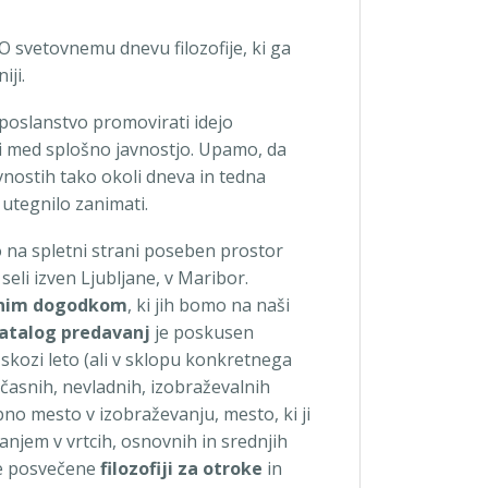
 svetovnemu dnevu filozofije, ki ga
iji.
oslanstvo promovirati idejo
li med splošno javnostjo. Upamo, da
nostih tako okoli dneva in tedna
jo utegnilo zanimati.
o na spletni strani poseben prostor
č seli izven Ljubljane, v Maribor.
lnim dogodkom
, ki jih bomo na naši
atalog predavanj
je poskusen
 skozi leto (ali v sklopu konkretnega
očasnih, nevladnih, izobraževalnih
mbno mesto v izobraževanju, mesto, ki ji
anjem v vrtcih, osnovnih in srednjih
ne posvečene
filozofiji za otroke
in