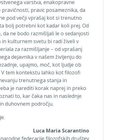
avstvenega varstva, enakopravne
 pravičnosti, pravic posameznika, da
ne pod večji vprašaj kot si trenutno
a bolj potrebni kot kadar koli prej. Od
 da ne bodo razmišljali le o sedanjosti
n kulturnem svetu bi radi živeli v
riala za razmišljanje – od vprašanj
ega dejavnika v našem življenju do
ezadnje, upajmo, moč, kot ljudje ob
V tem kontekstu lahko kot filozofi
evanju trenutnega stanja in
ba je narediti korak naprej in preko
znati to, kar čaka nas in naslednje
 in duhovnem področju.
je.
Luca Maria Scarantino
narodne federacije filozofskih društev