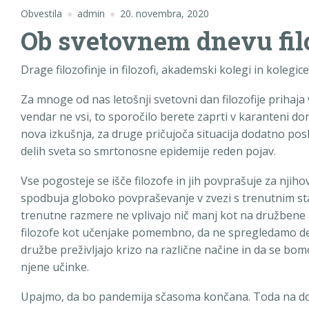
Obvestila
admin
20. novembra, 2020
Ob svetovnem dnevu filo
Drage filozofinje in filozofi, akademski kolegi in kolegice te
Za mnoge od nas letošnji svetovni dan filozofije prihaj
vendar ne vsi, to sporočilo berete zaprti v karanteni 
nova izkušnja, za druge pričujoča situacija dodatno po
delih sveta so smrtonosne epidemije reden pojav.
Vse pogosteje se išče filozofe in jih povprašuje za njiho
spodbuja globoko povpraševanje v zvezi s trenutnim sta
trenutne razmere ne vplivajo nič manj kot na družbene 
filozofe kot učenjake pomembno, da ne spregledamo de
družbe preživljajo krizo na različne načine in da se bom
njene učinke.
Upajmo, da bo pandemija sčasoma končana. Toda na dol