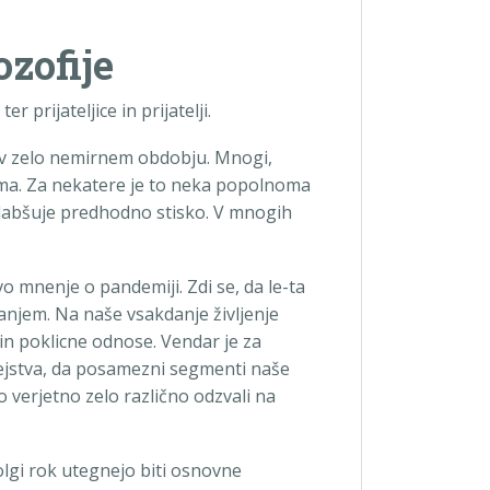
zofije
r prijateljice in prijatelji.
a v zelo nemirnem obdobju. Mnogi,
doma. Za nekatere je to neka popolnoma
slabšuje predhodno stisko. V mnogih
vo mnenje o pandemiji. Zdi se, da le-ta
njem. Na naše vsakdanje življenje
in poklicne odnose. Vendar je za
jstva, da posamezni segmenti naše
o verjetno zelo različno odzvali na
gi rok utegnejo biti osnovne