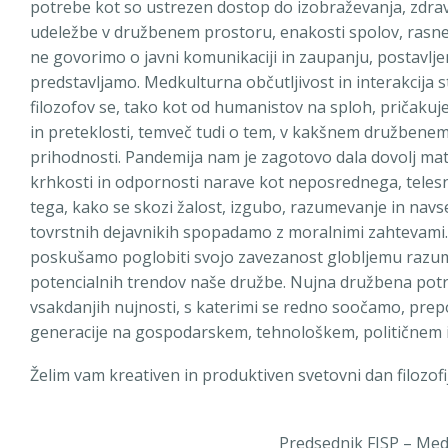
potrebe kot so ustrezen dostop do izobraževanja, zdr
udeležbe v družbenem prostoru, enakosti spolov, rasne
ne govorimo o javni komunikaciji in zaupanju, postavlje
predstavljamo. Medkulturna občutljivost in interakcija st
filozofov se, tako kot od humanistov na sploh, pričakuje,
in preteklosti, temveč tudi o tem, v kakšnem družbenem i
prihodnosti. Pandemija nam je zagotovo dala dovolj mate
krhkosti in odpornosti narave kot neposrednega, telesn
tega, kako se skozi žalost, izgubo, razumevanje in navs
tovrstnih dejavnikih spopadamo z moralnimi zahtevami. 
poskušamo poglobiti svojo zavezanost globljemu razum
potencialnih trendov naše družbe. Nujna družbena potre
vsakdanjih nujnosti, s katerimi se redno soočamo, prepo
generacije na gospodarskem, tehnološkem, političnem
Želim vam kreativen in produktiven svetovni dan filozofi
Predsednik FISP – Med