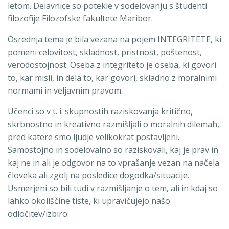
letom. Delavnice so potekle v sodelovanju s študenti
filozofije Filozofske fakultete Maribor.
Osrednja tema je bila vezana na pojem INTEGRITETE, ki
pomeni celovitost, skladnost, pristnost, poštenost,
verodostojnost. Oseba z integriteto je oseba, ki govori
to, kar misli, in dela to, kar govori, skladno z moralnimi
normami in veljavnim pravom.
Učenci so v t. i. skupnostih raziskovanja kritično,
skrbnostno in kreativno razmišljali o moralnih dilemah,
pred katere smo ljudje velikokrat postavljeni.
Samostojno in sodelovalno so raziskovali, kaj je prav in
kaj ne in ali je odgovor na to vprašanje vezan na načela
človeka ali zgolj na posledice dogodka/situacije.
Usmerjeni so bili tudi v razmišljanje o tem, ali in kdaj so
lahko okoliščine tiste, ki upravičujejo našo
odločitev/izbiro.