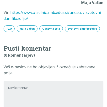
Maja Vačun
Vir:
https://www.o-selnica.mb.edus.si/unescov-svetovni-
dan-filozofije/
FZO
Maja Vačun
Osnovna šola
Svetovni dan filozofije
Pusti komentar
(0 komentarjev)
Vaš e-naslov ne bo objavljen.
*
označuje zahtevana
polja
Tvoj komentar
*