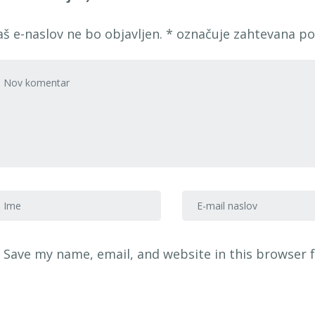
aš e-naslov ne bo objavljen.
*
označuje zahtevana po
voj komentar
*
me in priimek
*
E-mail naslov
*
Save my name, email, and website in this browser 