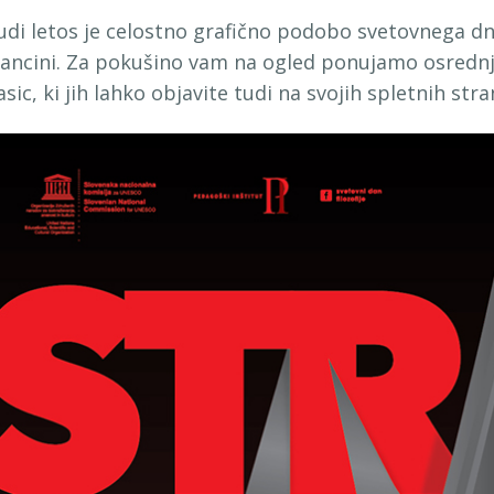
udi letos je celostno grafično podobo svetovnega dnev
ancini. Za pokušino vam na ogled ponujamo osrednji 
asic, ki jih lahko objavite tudi na svojih spletnih stra