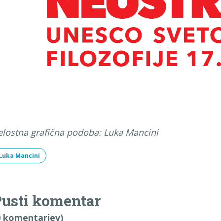
elostna grafična podoba: Luka Mancini
Luka Mancini
usti komentar
0 komentarjev)