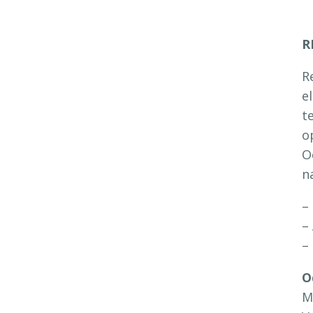
R
R
e
t
o
O
n
–
–
–
O
M