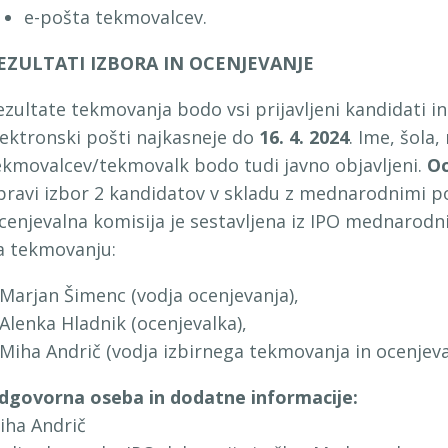
e-pošta tekmovalcev.
EZULTATI IZBORA IN OCENJEVANJE
ezultate tekmovanja bodo vsi prijavljeni kandidati in
lektronski pošti najkasneje do
16. 4. 2024
. Ime, šola,
ekmovalcev/tekmovalk bodo tudi javno objavljeni.
Oc
pravi izbor 2 kandidatov v skladu z mednarodnimi post
cenjevalna komisija je sestavljena iz IPO mednarodn
a tekmovanju:
 Marjan Šimenc (vodja ocenjevanja),
 Alenka Hladnik (ocenjevalka),
 Miha Andrič (vodja izbirnega tekmovanja in ocenjeva
dgovorna oseba in dodatne informacije:
iha Andrič