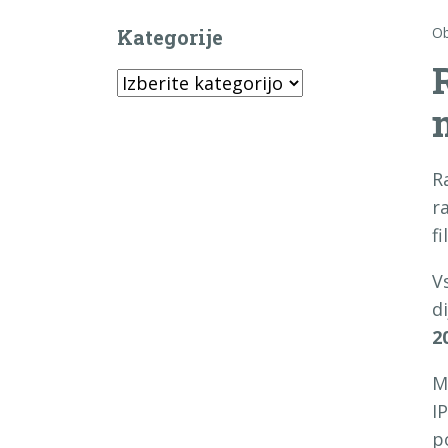
Ob
Kategorije
Kategorije
R
r
f
V
d
2
M
I
p