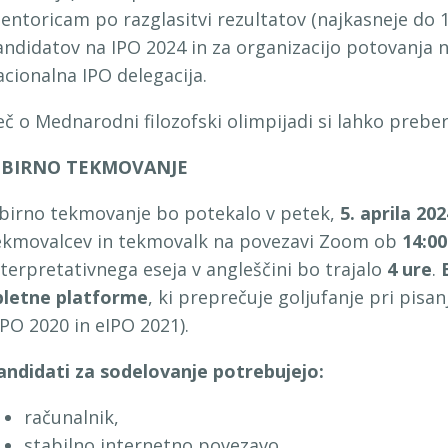
entoricam po razglasitvi rezultatov (najkasneje do 16
andidatov na IPO 2024 in za organizacijo potovanja 
acionalna IPO delegacija.
eč o Mednarodni filozofski olimpijadi si lahko prebe
ZBIRNO TEKMOVANJE
zbirno tekmovanje bo potekalo v petek,
5. aprila 202
ekmovalcev in tekmovalk na povezavi Zoom ob
14:00
nterpretativnega eseja v angleščini bo trajalo
4 ure
.
pletne platforme
, ki preprečuje goljufanje pri pisan
IPO 2020 in eIPO 2021).
andidati za sodelovanje potrebujejo:
računalnik,
stabilno internetno povezavo,