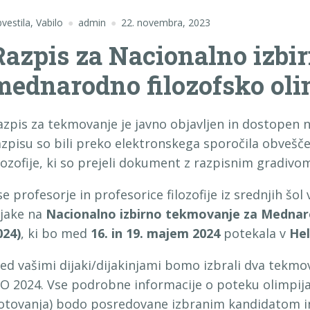
vestila
,
Vabilo
admin
22. novembra, 2023
Razpis za Nacionalno izbi
mednarodno filozofsko oli
azpis za tekmovanje je javno objavljen in dostopen na
azpisu so bili preko elektronskega sporočila obveščen
ilozofije, ki so prejeli dokument z razpisnim gradivo
se profesorje in profesorice filozofije iz srednjih šol 
ijake na
Nacionalno izbirno tekmovanje za Mednaro
024)
, ki bo med
16. in 19. majem 2024
potekala v
Hel
ed vašimi dijaki/dijakinjami bomo izbrali dva tekmov
PO 2024. Vse podrobne informacije o poteku olimpija
otovanja) bodo posredovane izbranim kandidatom i