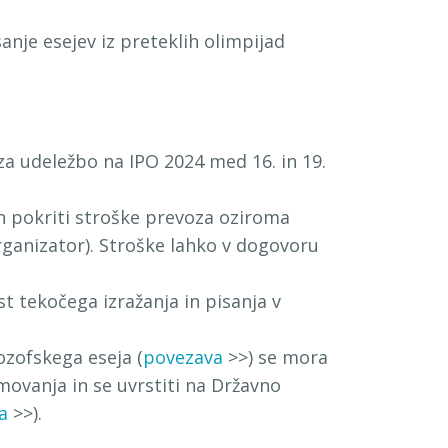
sanje esejev iz preteklih olimpijad
za udeležbo na IPO 2024 med 16. in 19.
n pokriti stroške prevoza oziroma
rganizator). Stroške lahko v dogovoru
 tekočega izražanja in pisanja v
ozofskega eseja (
povezava
>>) se mora
movanja in se uvrstiti na Državno
a
>>).