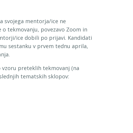
ra svojega mentorja/ice ne
je o tekmovanju, povezavo Zoom in
torji/ice dobili po prijavi. Kandidati
emu sestanku v prvem tednu aprila,
nja.
po vzoru preteklih tekmovanj (na
aslednjih tematskih sklopov: