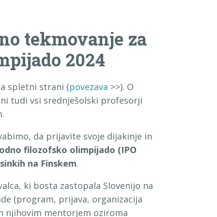
rno tekmovanje za
mpijado 2024
 spletni strani (
povezava
>>). O
i tudi vsi srednješolski profesorji
m.
vabimo, da prijavite svoje dijakinje in
dno filozofsko olimpijado (IPO
sinkih na Finskem
.
alca, ki bosta zastopala Slovenijo na
de (program, prijava, organizacija
n njihovim mentorjem oziroma