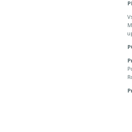
P
V
M
u
P
P
P
R
P