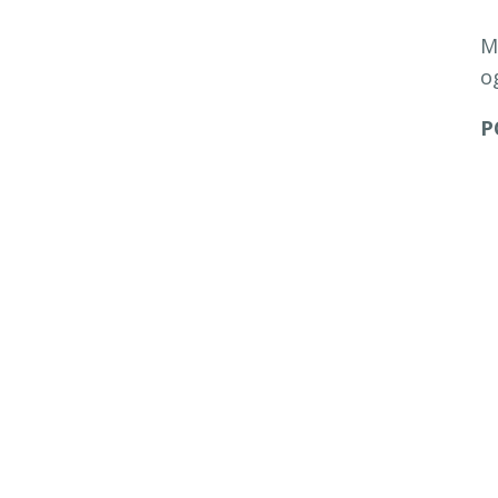
M
o
P