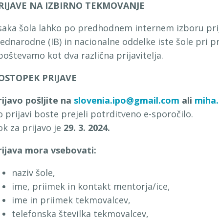
RIJAVE NA IZBIRNO TEKMOVANJE
saka šola lahko po predhodnem internem izboru prij
ednarodne (IB) in nacionalne oddelke iste šole pri p
poštevamo kot dva različna prijavitelja.
OSTOPEK PRIJAVE
rijavo pošljite na
slovenia.ipo@gmail.com
ali
miha.
o prijavi boste prejeli potrditveno e-sporočilo.
ok za prijavo je
29. 3. 2024.
rijava mora vsebovati:
naziv šole,
ime, priimek in kontakt mentorja/ice,
ime in priimek tekmovalcev,
telefonska številka tekmovalcev,