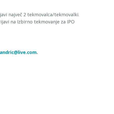
avi največ 2 tekmovalca/tekmovalki.
rijavi na Izbirno tekmovanje za IPO
andric@live.com
.