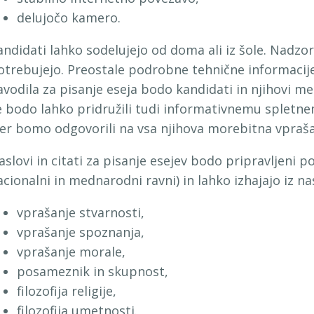
delujočo kamero.
andidati lahko sodelujejo od doma ali iz šole. Nadzo
otrebujejo. Preostale podrobne tehnične informaci
avodila za pisanje eseja bodo kandidati in njihovi men
e bodo lahko pridružili tudi informativnemu spletn
jer bomo odgovorili na vsa njihova morebitna vpraša
aslovi in citati za pisanje esejev bodo pripravljeni 
acionalni in mednarodni ravni) in lahko izhajajo iz n
vprašanje stvarnosti,
vprašanje spoznanja,
vprašanje morale,
posameznik in skupnost,
filozofija religije,
filozofija umetnosti.