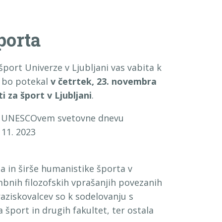
športa
šport Univerze v Ljubljani vas vabita k
ki bo potekal
v četrtek, 23. novembra
i za šport v Ljubljani
.
em UNESCOvem svetovne dnevu
. 11. 2023
ta in širše humanistike športa v
mbnih filozofskih vprašanjih povezanih
aziskovalcev so k sodelovanju s
 šport in drugih fakultet, ter ostala