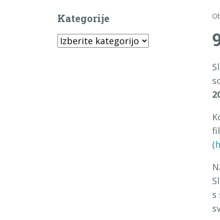
Ob
Kategorije
9
Kategorije
S
s
2
K
fi
(
h
N
S
s
s