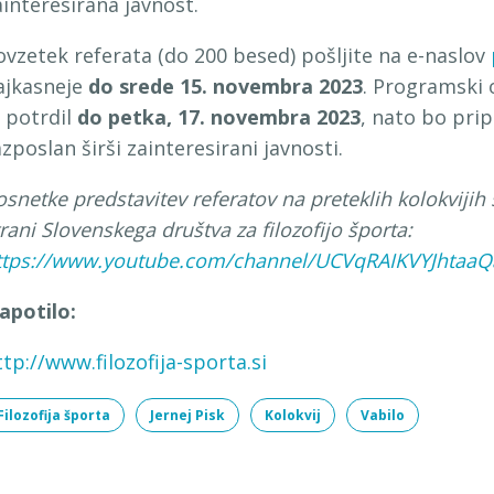
ainteresirana javnost.
ovzetek referata (do 200 besed) pošljite na e-naslov
ajkasneje
do srede 15. novembra 2023
. Programski 
n potrdil
do petka, 17. novembra 2023
, nato bo prip
azposlan širši zainteresirani javnosti.
osnetke predstavitev referatov na preteklih kolokvijih
trani
Slovenskega društva za filozofijo športa:
ttps://www.youtube.com/channel/UCVqRAIKVYJhtaaQa
apotilo:
ttp://www.filozofija-sporta.si
Filozofija športa
Jernej Pisk
Kolokvij
Vabilo