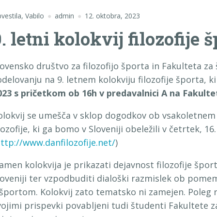
vestila
,
Vabilo
admin
12. oktobra, 2023
. letni kolokvij filozofije 
lovensko društvo za filozofijo športa in Fakulteta za 
odelovanju na 9. letnem kolokviju filozofije športa, 
023 s pričetkom ob 16h
v predavalnici A na Fakultet
olokvij se umešča v sklop dogodkov ob vsakoletn
lozofije, ki ga bomo v Sloveniji obeležili v četrtek, 16
ttp://www.danfilozofije.net/
)
amen kolokvija je prikazati dejavnost filozofije špor
loveniji ter vzpodbuditi dialoški razmislek ob pome
 športom. Kolokvij zato tematsko ni zamejen. Poleg r
vojimi prispevki povabljeni tudi študenti Fakultete za