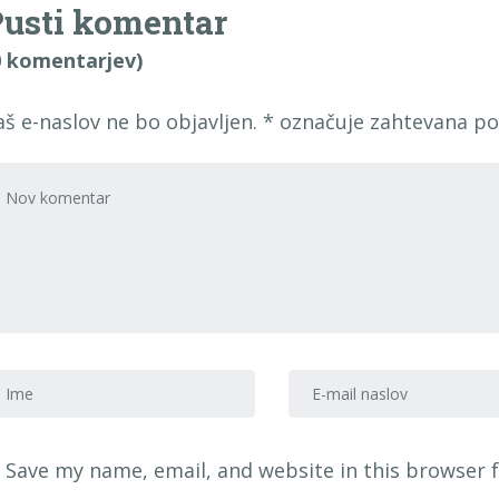
usti komentar
0 komentarjev)
aš e-naslov ne bo objavljen.
*
označuje zahtevana po
voj komentar
*
me in priimek
*
E-mail naslov
*
Save my name, email, and website in this browser 