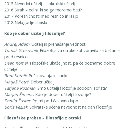
2015 Nevedni učitelj – sokratski učitelj
2016 Strah – edini, ki se ga moramo bati?
2017 Poresničnost: med resnico in lažjo
2018 Nelagodje smisla
Kdo je dober učitelj filozofije?
Andrej Adam
: Učitelj in prenašanje vednosti
Tomaž Grušovnik
: Filozofija za otroke kot zdravilo za bežanje
pred resnico
Dean Komel
: Filozofska ukaželjnost, pa če poznamo dobre
učitelje …
Rudi Kotnik
: Pričakovanja in kurikul
Matjaž Potrč
: Dober učitelj
Tatjana Rozman
: Smo učitelji filozofije sodobni sofisti?
Marjan Šimenc
: Kdo je dober učitelj filozofije?
Danilo Šuster
: Pojmi pod časovno lupo
Boris Vezjak
: Sokratska učena nevednost na dan filozofije
Filozofske prakse – filozofija z otroki