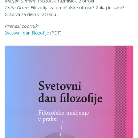
Marjan Šimenc
: Filozofski razmisleki z otroki
Anita Grum
: Filozofija za predšolske otroke? Zakaj in kako?
Gradiva za delo v razredu
Prenesi zbornik:
Svetovni dan filozofije
(PDF)