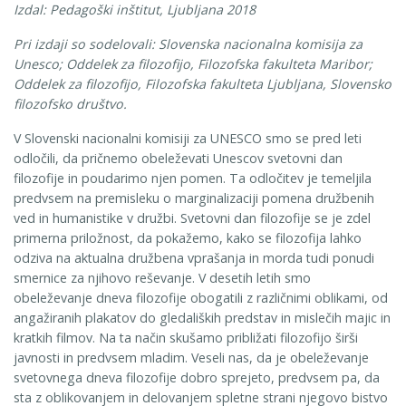
Izdal: Pedagoški inštitut, Ljubljana 2018
Pri izdaji so sodelovali: Slovenska nacionalna komisija za
Unesco; Oddelek za filozofijo, Filozofska fakulteta Maribor;
Oddelek za filozofijo, Filozofska fakulteta Ljubljana, Slovensko
filozofsko društvo.
V Slovenski nacionalni komisiji za UNESCO smo se pred leti
odločili, da pričnemo obeleževati Unescov svetovni dan
filozofije in poudarimo njen pomen. Ta odločitev je temeljila
predvsem na premisleku o marginalizaciji pomena družbenih
ved in humanistike v družbi. Svetovni dan filozofije se je zdel
primerna priložnost, da pokažemo, kako se filozofija lahko
odziva na aktualna družbena vprašanja in morda tudi ponudi
smernice za njihovo reševanje. V desetih letih smo
obeleževanje dneva filozofije obogatili z različnimi oblikami, od
angažiranih plakatov do gledaliških predstav in mislečih majic in
kratkih filmov. Na ta način skušamo približati filozofijo širši
javnosti in predvsem mladim. Veseli nas, da je obeleževanje
svetovnega dneva filozofije dobro sprejeto, predvsem pa, da
sta z oblikovanjem in delovanjem spletne strani njegovo bistvo