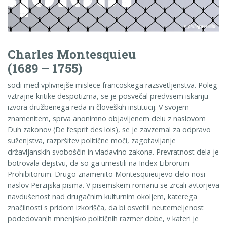
Charles Montesquieu
(1689 – 1755)
sodi med vplivnejše mislece francoskega razsvetljenstva. Poleg
vztrajne kritike despotizma, se je posvečal predvsem iskanju
izvora družbenega reda in človeških institucij. V svojem
znamenitem, sprva anonimno objavljenem delu z naslovom
Duh zakonov (De l’esprit des lois), se je zavzemal za odpravo
suženjstva, razpršitev politične moči, zagotavljanje
državljanskih svoboščin in vladavino zakona. Prevratnost dela je
botrovala dejstvu, da so ga umestili na Index Librorum
Prohibitorum. Drugo znamenito Montesquieujevo delo nosi
naslov Perzijska pisma. V pisemskem romanu se zrcali avtorjeva
navdušenost nad drugačnim kulturnim okoljem, katerega
značilnosti s pridom izkorišča, da bi osvetlil neutemeljenost
podedovanih mnenjsko političnih razmer dobe, v kateri je