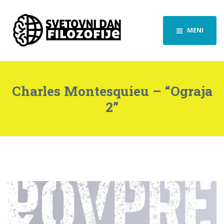
MENI
Charles Montesquieu – “Ograja
2”