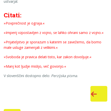
ustvarjal.
Citati:
»Povprečnost je ograja.«
»Imperij vzpostavljen z vojno, se lahko ohrani samo z vojno.«
»Prijateljstvo je sporazum s katerim se zavežemo, da bomo
male usluge zamenjali z velikimi.«
»Svoboda je pravica delati tisto, kar zakon dovoljuje.«
»Manj kot ljudje mislijo, več govorijo.«
V slovenščini dostopno delo:
Perzijska pisma
.