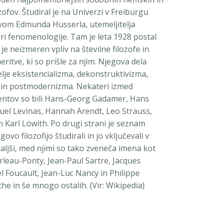
zofov. Študiral je na Univerzi v Freiburgu
om Edmunda Husserla, utemeljitelja
ri fenomenologije. Tam je leta 1928 postal
 je neizmeren vpliv na številne filozofe in
eritve, ki so prišle za njim. Njegova dela
elje eksistencializma, dekonstruktivizma,
in postmodernizma. Nekateri izmed
entov so bili Hans-Georg Gadamer, Hans
el Levinas, Hannah Arendt, Leo Strauss,
in Karl Löwith. Po drugi strani je seznam
egovo filozofijo študirali in jo vključevali v
daljši, med njimi so tako zveneča imena kot
rleau-Ponty, Jean-Paul Sartre, Jacques
l Foucault, Jean-Luc Nancy in Philippe
e in še mnogo ostalih. (Vir: Wikipedia)