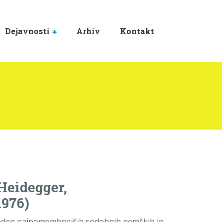
Dejavnosti
Arhiv
Kontakt
Heidegger,
1976)
 eden najpomembnejših sodobnih nemških in