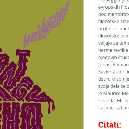
evropskih filo
pod mentorstv
filozofske sme
profesor. Imel
filozofske usm
veljajo za tem
hermenevtike 
njegovih štud
Jonas, Emmanu
Xavier Zubiri 
tistih, ki so nj
svoja dela še 
je Maurice Me
Derrida, Miche
Lacoue-Labarth
Citati: