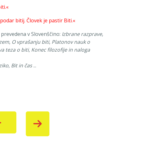
iti.«
odar bitij. Človek je pastir Biti.«
 prevedena v Slovenščino:
Izbrane razprave
,
izem
,
O vprašanju biti
,
Platonov nauk o
a teza o biti
,
Konec filozofije in naloga
ziko
,
Bit in čas
...