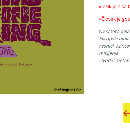
»Jezik je hiša b
»Človek je gosp
Nekatera dela
Evropski nihil
resnici
,
Kantov
mišljenja
,
Uvod v metafi