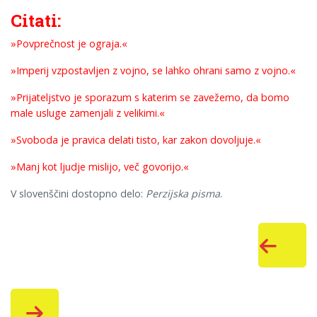
Citati:
»Povprečnost je ograja.«
»Imperij vzpostavljen z vojno, se lahko ohrani samo z vojno.«
»Prijateljstvo je sporazum s katerim se zavežemo, da bomo
male usluge zamenjali z velikimi.«
»Svoboda je pravica delati tisto, kar zakon dovoljuje.«
»Manj kot ljudje mislijo, več govorijo.«
V slovenščini dostopno delo:
Perzijska pisma
.