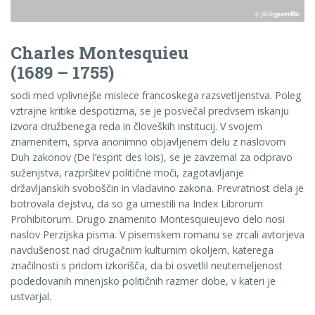
Charles Montesquieu
(1689 – 1755)
sodi med vplivnejše mislece francoskega razsvetljenstva. Poleg
vztrajne kritike despotizma, se je posvečal predvsem iskanju
izvora družbenega reda in človeških institucij. V svojem
znamenitem, sprva anonimno objavljenem delu z naslovom
Duh zakonov (De l’esprit des lois), se je zavzemal za odpravo
suženjstva, razpršitev politične moči, zagotavljanje
državljanskih svoboščin in vladavino zakona. Prevratnost dela je
botrovala dejstvu, da so ga umestili na Index Librorum
Prohibitorum. Drugo znamenito Montesquieujevo delo nosi
naslov Perzijska pisma. V pisemskem romanu se zrcali avtorjeva
navdušenost nad drugačnim kulturnim okoljem, katerega
značilnosti s pridom izkorišča, da bi osvetlil neutemeljenost
podedovanih mnenjsko političnih razmer dobe, v kateri je
ustvarjal.