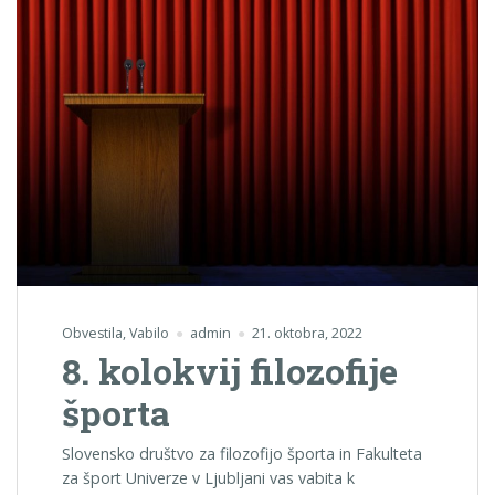
Obvestila
,
Vabilo
admin
21. oktobra, 2022
8. kolokvij filozofije
športa
Slovensko društvo za filozofijo športa in Fakulteta
za šport Univerze v Ljubljani vas vabita k