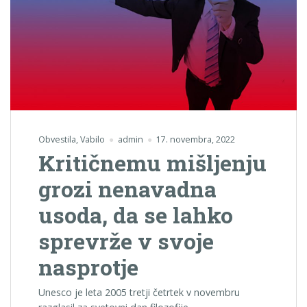
Obvestila
,
Vabilo
admin
17. novembra, 2022
Kritičnemu mišljenju
grozi nenavadna
usoda, da se lahko
sprevrže v svoje
nasprotje
Unesco je leta 2005 tretji četrtek v novembru