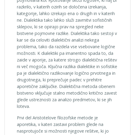
pojmovana kot »potovanje skozi logose«, ki naj bi
razkrilo, v katerih ozirih se določena izrekanja,
kategorije, lahko izrekajo ena o drugih in v katerih
ne. Dialektika tako lahko služi zavrnitvi sofističnih
sklepov, ki se opirajo prav na spregled neke
bistvene pojmovne razlike. Dialektika tako sestoji v
kar se da celoviti dialektični analizi nekega
problema, tako da razdela vse vsebovane logične
možnosti. K dialektiki pa imanentno spada to, da
zaide v aporije, za katere strogo dialektična rešitev
ni več mogoča. Ključna razlika dialektike in sofistike
pa je dialektično razlikovanje logično prvotnega in
drugotnega, ki preprečuje padec v prehitre
aporetične zaključke. Dialektična metoda obenem
bistveno vključuje stalno metodično kritično zavest
glede ustreznosti za analizo predmetov, ki se jih
loteva.
Prvi del Aristotelove filozofske metode je
aporetika, v kateri zastavi problem glede na
nasprotujoče si možnosti njegove rešitve, ki jo