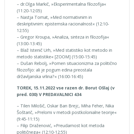
– dr.Olga Markič, »Eksperimentalna filozofija«
(11:20-12:05)
– Nastja Tomat, »Med normativnim in
deskriptivnim: epistemska racionalnost« (12:10-
12:55)
– Gregor Kroupa, »Analiza, sinteza in filozofija«
(13:00-13:45)
– Blaž Istenič Urh, »Med statistiko kot metodo in
metodo statistike« [ZOOM] (15:00-15:45)
– Dušan Rebolj, »Pomen situacionizma za politično
filozofijo: ali je pogum edina preostala
državljanska vrlina?« (16:00-16:45)
TOREK, 15.11.2022 vse razen dr. Borut Ošlaj (v
pred. 030) V PREDAVALNICI 434
– Tilen Milošič, Oskar Ban Brejc, Miha Feher, Nika
Šoštarič, »Prelomi v metodi postkolonialne teorije«
(9:45-11:15)
– Filip Draženović, »Preudarnost kot metoda
političnega« (12:10-12:55)