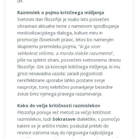
uri.
Razmislek o pojmu kritičnega mišljenja
Svetovni dan filozofije je vsako leto posvečen
obravnavi aktualne teme z namenom spodbujanja
medcivilizacijskega dialoga, kulture miru in
promocije človekovih pravic, letos bo namenjen
skupnemu premisleku pojma, “
ki ga sicer
velikokrat slišimo, a morda slabše razumemo
“,
piše na spletni strani, posvečeni svetovnemu dnevu
filozofije. Gre za koncept kritičnega mišljenja, ki mu
grozi nenavadna usoda: zaradi pogostosti
nereflektirane uporabe lahko postane svoje
nasprotje, torej nekritično ponavljanje besedne
zveze brez njenega pravega razumevanja.
Kako do večje kritičnosti razmislekov
Filozofija ponuja več metod za večjo kritičnost
razmislekov, tudi
Sokratove
dialektike, s pomočjo
katere se je antični mislec poskušal prebiti do
resnice oziroma vsaj do njegovega najboljšega