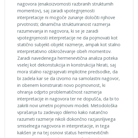
nagovora (enakoizvornosti razbranih strukturnih
momentov), saj zaradi vpotegnjenosti
interpretacije ni mogoče zunanje določiti njihove
prvotnosti; dinamična strukturiranost razmerja
razumevanja in nagovora, ki se je zaradi
vpotegnjenosti interpretacije ne da pojmovati kot
statično subjekt-objekt razmerje, ampak kot stalno
interpretativno obkroževanje obeh momentov.
Zaradi navedenega hermenevtična analiza poteka
vselej kot dekonstukcija in konstrukcija hkrati, saj
mora stalno razgrajevati implicitne predsodke, da
bi zadela kar se da izvorno na samolastni nagovor,
in obenem konstruirati novo pojmovnost, ki
ohranja odprto problematičnost razmerja
interpretacije in nagovora ter ne dopušča, da bi to
zakrili novi umetni pojmovni modeli. Metodološka
vprašanja tu zadevajo dilemo kako natančno
razumeti razmerje nikoli dokončno razjasnljivega
smiselnega nagovora in interpretacije, in tega
kakšen je na tej osnovi status hermenevtičnih