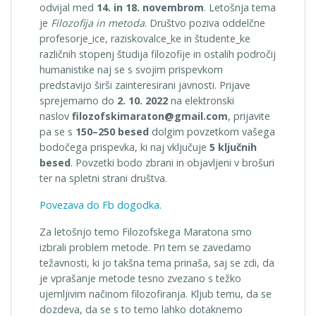
odvijal med
14. in 18. novembrom
. Letošnja tema
je
Filozofija in metoda
. Društvo poziva oddelčne
profesorje_ice, raziskovalce_ke in študente_ke
različnih stopenj študija filozofije in ostalih področij
humanistike naj se s svojim prispevkom
predstavijo širši zainteresirani javnosti. Prijave
sprejemamo do
2. 10. 2022
na elektronski
naslov
filozofskimaraton@gmail.com
, prijavite
pa se s
150–250 besed
dolgim povzetkom vašega
bodočega prispevka, ki naj vključuje
5 ključnih
besed
. Povzetki bodo zbrani in objavljeni v brošuri
ter na spletni strani društva.
Povezava do Fb dogodka.
Za letošnjo temo Filozofskega Maratona smo
izbrali problem metode. Pri tem se zavedamo
težavnosti, ki jo takšna tema prinaša, saj se zdi, da
je vprašanje metode tesno zvezano s težko
ujemljivim načinom filozofiranja. Kljub temu, da se
dozdeva, da se s to temo lahko dotaknemo