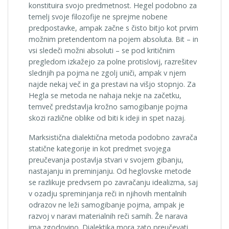
konstituira svojo predmetnost. Hegel podobno za
temelj svoje filozofije ne sprejme nobene
predpostavke, ampak začne s čisto bitjo kot prvim
možnim pretendentom na pojem absoluta. Bit – in
vsi sledeči možni absoluti – se pod kritičnim
pregledom izkažejo za polne protislovij, razrešitev
slednjih pa pojma ne zgolj uniči, ampak v njem
najde nekaj več in ga prestavi na višjo stopnjo. Za
Hegla se metoda ne nahaja nekje na začetku,
temveč predstavlja krožno samogibanje pojma
skozi različne oblike od biti k ideji in spet nazaj.
Marksistična dialektična metoda podobno zavrača
statične kategorije in kot predmet svojega
preučevanja postavlja stvari v svojem gibanju,
nastajanju in preminjanju. Od heglovske metode
se razlikuje predvsem po zavračanju idealizma, saj
v ozadju spreminjanja reči in njihovih mentalnih
odrazov ne leži samogibanje pojma, ampak je
razvoj v naravi materialnih reči samih. Že narava
ima zgodovino. Dialektika mora zato preučevati