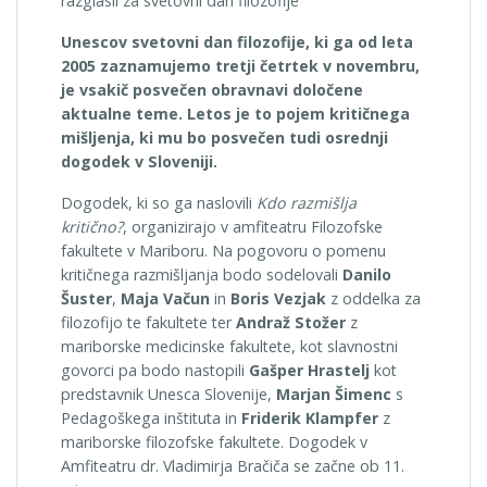
razglasil za svetovni dan filozofije
Unescov svetovni dan filozofije, ki ga od leta
2005 zaznamujemo tretji četrtek v novembru,
je vsakič posvečen obravnavi določene
aktualne teme. Letos je to pojem kritičnega
mišljenja, ki mu bo posvečen tudi osrednji
dogodek v Sloveniji.
Dogodek, ki so ga naslovili
Kdo razmišlja
kritično?
, organizirajo v amfiteatru Filozofske
fakultete v Mariboru. Na pogovoru o pomenu
kritičnega razmišljanja bodo sodelovali
Danilo
Šuster
,
Maja Vačun
in
Boris Vezjak
z oddelka za
filozofijo te fakultete ter
Andraž Stožer
z
mariborske medicinske fakultete, kot slavnostni
govorci pa bodo nastopili
Gašper Hrastelj
kot
predstavnik Unesca Slovenije,
Marjan Šimenc
s
Pedagoškega inštituta in
Friderik Klampfer
z
mariborske filozofske fakultete. Dogodek v
Amfiteatru dr. Vladimirja Bračiča se začne ob 11.