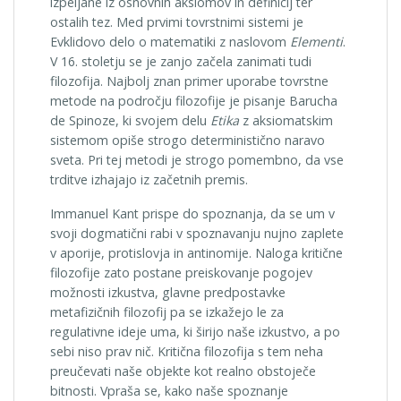
izpeljane iz osnovnih aksiomov in definicij ter
ostalih tez. Med prvimi tovrstnimi sistemi je
Evklidovo delo o matematiki z naslovom
Elementi
.
V 16. stoletju se je zanjo začela zanimati tudi
filozofija. Najbolj znan primer uporabe tovrstne
metode na področju filozofije je pisanje Barucha
de Spinoze, ki svojem delu
Etika
z aksiomatskim
sistemom opiše strogo deterministično naravo
sveta. Pri tej metodi je strogo pomembno, da vse
trditve izhajajo iz začetnih premis.
Immanuel Kant prispe do spoznanja, da se um v
svoji dogmatični rabi v spoznavanju nujno zaplete
v aporije, protislovja in antinomije. Naloga kritične
filozofije zato postane preiskovanje pogojev
možnosti izkustva, glavne predpostavke
metafizičnih filozofij pa se izkažejo le za
regulativne ideje uma, ki širijo naše izkustvo, a po
sebi niso prav nič. Kritična filozofija s tem neha
preučevati naše objekte kot realno obstoječe
bitnosti. Vpraša se, kako naše spoznanje