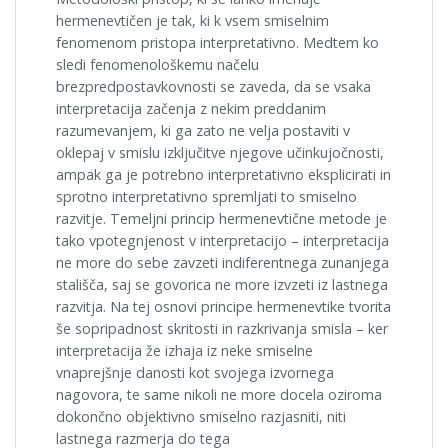
hermenevtičen je tak, ki k vsem smiselnim
fenomenom pristopa interpretativno. Medtem ko
sledi fenomenološkemu načelu
brezpredpostavkovnosti se zaveda, da se vsaka
interpretacija začenja z nekim preddanim
razumevanjem, ki ga zato ne velja postaviti v
oklepaj v smislu izključitve njegove učinkujočnosti,
ampak ga je potrebno interpretativno eksplicirati in
sprotno interpretativno spremljati to smiselno
razvitje. Temeljni princip hermenevtične metode je
tako vpotegnjenost v interpretacijo – interpretacija
ne more do sebe zavzeti indiferentnega zunanjega
stališča, saj se govorica ne more izvzeti iz lastnega
razvitja. Na tej osnovi principe hermenevtike tvorita
še sopripadnost skritosti in razkrivanja smisla – ker
interpretacija že izhaja iz neke smiselne
vnaprejšnje danosti kot svojega izvornega
nagovora, te same nikoli ne more docela oziroma
dokončno objektivno smiselno razjasniti, niti
lastnega razmerja do tega