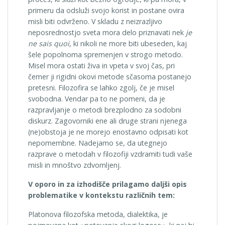
primeru da odsluži svojo korist in postane ovira
misli biti odvrženo. V skladu z neizrazljivo
neposrednostjo sveta mora delo priznavati nek
je
ne sais quoi
, ki nikoli ne more biti ubeseden, kaj
šele popolnoma spremenjen v strogo metodo.
Misel mora ostati živa in vpeta v svoj čas, pri
čemer ji rigidni okovi metode sčasoma postanejo
pretesni. Filozofira se lahko zgolj, če je misel
svobodna. Vendar pa to ne pomeni, da je
razpravljanje o metodi brezplodno za sodobni
diskurz. Zagovorniki ene ali druge strani njenega
(ne)obstoja je ne morejo enostavno odpisati kot
nepomembne. Nadejamo se, da utegnejo
razprave o metodah v filozofiji vzdramiti tudi vaše
misli in mnoštvo zdvomljenj.
V oporo in za izhodišče prilagamo daljši opis
problematike v kontekstu različnih tem:
Platonova filozofska metoda, dialektika, je