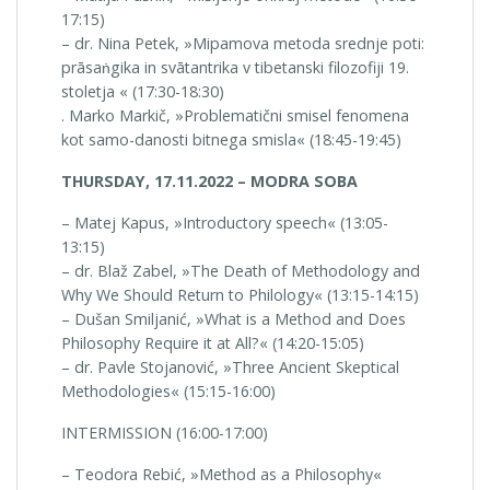
17:15)
– dr. Nina Petek, »Mipamova metoda srednje poti:
prāsaṅgika in svātantrika v tibetanski filozofiji 19.
stoletja « (17:30-18:30)
. Marko Markič, »Problematični smisel fenomena
kot samo-danosti bitnega smisla« (18:45-19:45)
THURSDAY, 17.11.2022 – MODRA SOBA
– Matej Kapus, »Introductory speech« (13:05-
13:15)
– dr. Blaž Zabel, »The Death of Methodology and
Why We Should Return to Philology« (13:15-14:15)
– Dušan Smiljanić, »What is a Method and Does
Philosophy Require it at All?« (14:20-15:05)
– dr. Pavle Stojanović, »Three Ancient Skeptical
Methodologies« (15:15-16:00)
INTERMISSION (16:00-17:00)
– Teodora Rebić, »Method as a Philosophy«