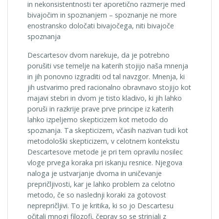
in nekonsistentnosti ter aporetično razmerje med
bivajočim in spoznanjem – spoznanje ne more
enostransko določati bivajočega, niti bivajoče
spoznanja
Descartesov dvom narekuje, da je potrebno
porušiti vse temelje na katerih stojijo naša mnenja
in jih ponovno izgraditi od tal navzgor. Mnenja, ki
jih ustvarimo pred racionalno obravnavo stojijo kot
majavi stebri in dvom je tisto kladivo, ki jih lahko
poruši in razkrije prave prve principe iz katerih
lahko izpeljemo skepticizem kot metodo do
spoznanja. Ta skepticizem, včasih nazivan tudi kot
metodološki skepticizem, v celotnem kontekstu
Descartesove metode je pri tem opravilu nosilec
vloge prvega koraka pri iskanju resnice. Njegova
naloga je ustvarjanje dvoma in uničevanje
prepričljivosti, kar je lahko problem za celotno
metodo, če so naslednji koraki za gotovost
neprepričljivi. To je kritika, ki so jo Descartesu
očitali mnogi filozofi, čeprav so se strinjali z