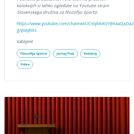
kolokvijih si lahko ogledate na Youtube strani
Slovenskega društva za filozofijo športa:
https://www.youtube.com/channel/UCVqRAIKVYJhtaaQaDa2
g/playlists
Vabljeni!
Filozofija športa
Jernej Pisk
Kolokvij
Video