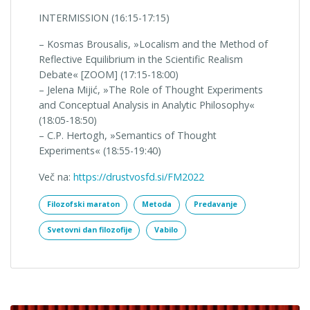
INTERMISSION (16:15-17:15)
– Kosmas Brousalis, »Localism and the Method of
Reflective Equilibrium in the Scientific Realism
Debate« [ZOOM] (17:15-18:00)
– Jelena Mijić, »The Role of Thought Experiments
and Conceptual Analysis in Analytic Philosophy«
(18:05-18:50)
– C.P. Hertogh, »Semantics of Thought
Experiments« (18:55-19:40)
Več na:
https://drustvosfd.si/FM2022
Filozofski maraton
Metoda
Predavanje
Svetovni dan filozofije
Vabilo