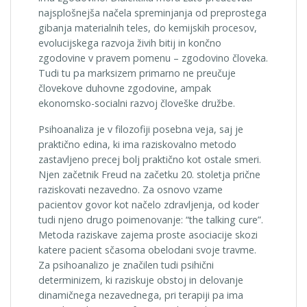
najsplošnejša načela spreminjanja od preprostega
gibanja materialnih teles, do kemijskih procesov,
evolucijskega razvoja živih bitij in končno
zgodovine v pravem pomenu – zgodovino človeka.
Tudi tu pa marksizem primarno ne preučuje
človekove duhovne zgodovine, ampak
ekonomsko-socialni razvoj človeške družbe.
Psihoanaliza je v filozofiji posebna veja, saj je
praktično edina, ki ima raziskovalno metodo
zastavljeno precej bolj praktično kot ostale smeri.
Njen začetnik Freud na začetku 20. stoletja prične
raziskovati nezavedno. Za osnovo vzame
pacientov govor kot načelo zdravljenja, od koder
tudi njeno drugo poimenovanje: “the talking cure”.
Metoda raziskave zajema proste asociacije skozi
katere pacient sčasoma obelodani svoje travme.
Za psihoanalizo je značilen tudi psihični
determinizem, ki raziskuje obstoj in delovanje
dinamičnega nezavednega, pri terapiji pa ima