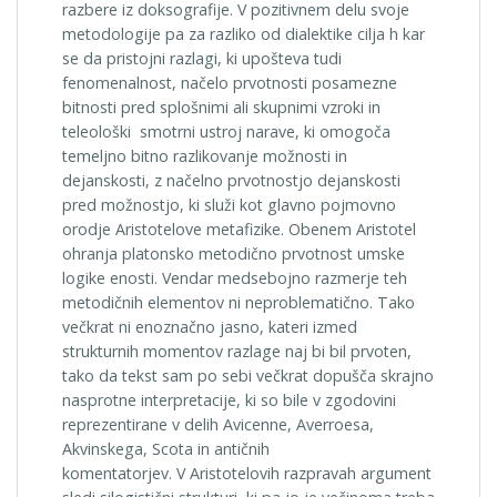
razbere iz doksografije. V pozitivnem delu svoje
metodologije pa za razliko od dialektike cilja h kar
se da pristojni razlagi, ki upošteva tudi
fenomenalnost, načelo prvotnosti posamezne
bitnosti pred splošnimi ali skupnimi vzroki in
teleološki smotrni ustroj narave, ki omogoča
temeljno bitno razlikovanje možnosti in
dejanskosti, z načelno prvotnostjo dejanskosti
pred možnostjo, ki služi kot glavno pojmovno
orodje Aristotelove metafizike. Obenem Aristotel
ohranja platonsko metodično prvotnost umske
logike enosti. Vendar medsebojno razmerje teh
metodičnih elementov ni neproblematično. Tako
večkrat ni enoznačno jasno, kateri izmed
strukturnih momentov razlage naj bi bil prvoten,
tako da tekst sam po sebi večkrat dopušča skrajno
nasprotne interpretacije, ki so bile v zgodovini
reprezentirane v delih Avicenne, Averroesa,
Akvinskega, Scota in antičnih
komentatorjev. V Aristotelovih razpravah argument