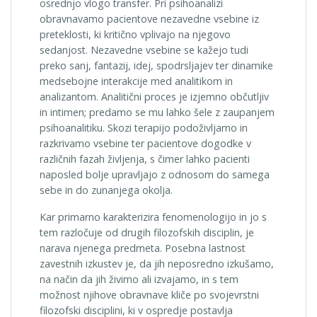
osrednjo vlogo transfer. Pri psihoanalizi
obravnavamo pacientove nezavedne vsebine iz
preteklosti, ki kritično vplivajo na njegovo
sedanjost. Nezavedne vsebine se kažejo tudi
preko sanj, fantazij, idej, spodrsljajev ter dinamike
medsebojne interakcije med analitikom in
analizantom. Analitični proces je izjemno občutljiv
in intimen; predamo se mu lahko šele z zaupanjem
psihoanalitiku. Skozi terapijo podoživljamo in
razkrivamo vsebine ter pacientove dogodke v
različnih fazah življenja, s čimer lahko pacienti
naposled bolje upravljajo z odnosom do samega
sebe in do zunanjega okolja.
Kar primarno karakterizira fenomenologijo in jo s
tem razločuje od drugih filozofskih disciplin, je
narava njenega predmeta. Posebna lastnost
zavestnih izkustev je, da jih neposredno izkušamo,
na način da jih živimo ali izvajamo, in s tem
možnost njihove obravnave kliče po svojevrstni
filozofski disciplini, ki v ospredje postavlja