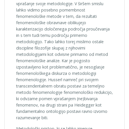
vprašanje svoje metodologije. V širšem smislu
lahko vidimo posebno pomembnost
fenomenološke metode v tem, da rezultati
fenomenološke obravnave oblikujejo
karakterizacijo določenega področja proučevanja
in s tem tudi temu področju primerno
metodologijo. Tako lahko torej mislimo ostale
discipline filozofije skupaj z njihovimi
metodologijami kot odvisne primarno od metod
fenomenološke analize. Kar je pogosto
izpostavljeno kot problematično, je nesoglasje
fenomenološkega diskurza o metodologiji
fenomenologije. Husserl namreč pri svojem
transcendentalnem obratu postavi za temeljno
metodo fenomenologije fenomenološko redukcijo,
ki odvzame pomen vprašanjem (ne)bivanja
fenomenov, na drugi strani pa Heidegger kot
fundamentalno ontologijo postavi ravno izvorno
razumevanje biti.
Metodološki pristop, ki se lahko imenuje