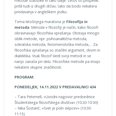
metode statistike in tako dalje. Letos so prispevki
prišli tudi iz drugih držav, tako da bodo nekatera
predavanja v angleškem jeziku.
Tema letošnjega maratona je
Filozofija in
metoda
. Metoda v filozofiji je način, kako filozofi
obravnavajo filozofska vprašanja. Obstaja mnogo
oblik metode, npr. psihoanalitična metoda,
sokratska metoda, fenomenološka metoda,… Za
filozofska vprašanja so značilni argument, dvom in
dialektika. Vsak filozof sledi svoji metodi in se
nanjo zanaša pri delu. Filozofske metode pa imajo
nekatere skupne značilnosti.
PROGRAM:
PONEDELJEK, 14.11.2022 V PREDAVALNICI 434
– Tara Peternell, »Uvodni nagovor predsednice
Študentskega filozofskega društva« (10:20-10:30)
– Nika Šostarič, »Svet je poln slepcev« (10:30-
11:15)