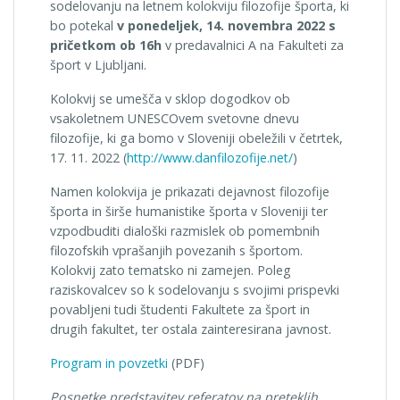
sodelovanju na letnem kolokviju filozofije športa, ki
bo potekal
v ponedeljek, 14. novembra 2022 s
pričetkom ob 16h
v predavalnici A na Fakulteti za
šport v Ljubljani.
Kolokvij se umešča v sklop dogodkov ob
vsakoletnem UNESCOvem svetovne dnevu
filozofije, ki ga bomo v Sloveniji obeležili v četrtek,
17. 11. 2022 (
http://www.danfilozofije.net/
)
Namen kolokvija je prikazati dejavnost filozofije
športa in širše humanistike športa v Sloveniji ter
vzpodbuditi dialoški razmislek ob pomembnih
filozofskih vprašanjih povezanih s športom.
Kolokvij zato tematsko ni zamejen. Poleg
raziskovalcev so k sodelovanju s svojimi prispevki
povabljeni tudi študenti Fakultete za šport in
drugih fakultet, ter ostala zainteresirana javnost.
Program in povzetki
(PDF)
Posnetke predstavitev referatov na preteklih