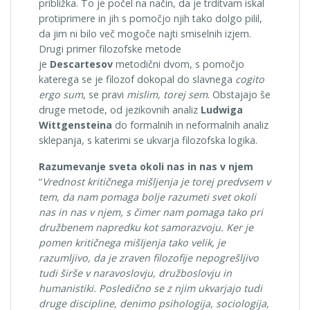
približka. To je počel na način, da je trditvam iskal
protiprimere in jih s pomočjo njih tako dolgo pilil,
da jim ni bilo več mogoče najti smiselnih izjem.
Drugi primer filozofske metode
je
Descartesov
metodični dvom, s pomočjo
katerega se je filozof dokopal do slavnega
cogito
ergo sum
, se pravi
mislim, torej sem
. Obstajajo še
druge metode, od jezikovnih analiz
Ludwiga
Wittgensteina
do formalnih in neformalnih analiz
sklepanja, s katerimi se ukvarja filozofska logika.
Razumevanje sveta okoli nas in nas v njem
“
Vrednost kritičnega mišljenja je torej predvsem v
tem, da nam pomaga bolje razumeti svet okoli
nas in nas v njem, s čimer nam pomaga tako pri
družbenem napredku kot samorazvoju. Ker je
pomen kritičnega mišljenja tako velik, je
razumljivo, da je zraven filozofije nepogrešljivo
tudi širše v naravoslovju, družboslovju in
humanistiki. Posledično se z njim ukvarjajo tudi
druge discipline, denimo psihologija, sociologija,