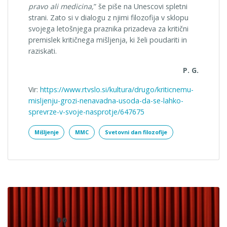
pravo ali medicina,
” še piše na Unescovi spletni
strani. Zato si v dialogu z njimi filozofija v sklopu
svojega letošnjega praznika prizadeva za kritični
premislek kritičnega mišljenja, ki želi poudariti in
raziskati.
P. G.
Vir:
https://www.rtvslo.si/kultura/drugo/kriticnemu-
misljenju-grozi-nenavadna-usoda-da-se-lahko-
sprevrze-v-svoje-nasprotje/647675
Mišljenje
MMC
Svetovni dan filozofije