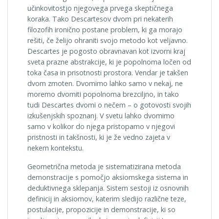
učinkovitostjo njegovega prvega skeptičnega
koraka. Tako Descartesov dvom pri nekaterih
filozofih ironično postane problem, ki ga morajo
rešiti, če želijo ohraniti svojo metodo kot veljavno.
Descartes je pogosto obravnavan kot izvorni kraj
sveta prazne abstrakcije, ki je popolnoma ločen od
toka časa in prisotnosti prostora. Vendar je takšen
dvom zmoten. Dvomimo lahko samo v nekaj, ne
moremo dvomiti popolnoma brezciljno, in tako
tudi Descartes dvomi o nečem – o gotovosti svojih
izkušenjskih spoznanj. V svetu lahko dvomimo
samo v kolikor do njega pristopamo v njegovi
pristnosti in takšnosti, ki je že vedno zajeta v
nekem kontekstu.
Geometrična metoda je sistematizirana metoda
demonstracije s pomočjo aksiomskega sistema in
deduktivnega sklepanja. Sistem sestoji iz osnovnih
definicij in aksiomov, katerim sledijo različne teze,
postulacije, propozicije in demonstracije, ki so