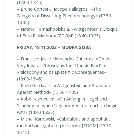
(17:00-17:45)
– Bruno Cortesi & Jacopo Pallagrosi, »The
Dangers of Dissecting Phenomenology« (17:50-
18:35)
– Natalia Tomashpolskaia, »Wittgenstein’s Critique
of Freud’s Method« [ZOOM] (18:40-19:25)
FRIDAY, 18.11.2022 – MODRA SOBA
– Francisco Javier Hernandez Gutierrez, »On the
Very Idea of Philosophy: the ‘’Double Bind’’ of
Philosophy and its Epistemic Consequences«
(13:00-13:45)
– Karlo Gardavski, »Wittgenstein and Brandom:
Against Method« (13:50-14:35)
– Kobe Keymeulen, »On Anfang in Hegel and
Schelling or, when ‘beginning’ is too much to begin
with« (14:40-15:25)
– Michał Karłowski, »Cabbalistic and apophatic
methods in legal interpretation« [ZOOM] (15:30-
16:15)