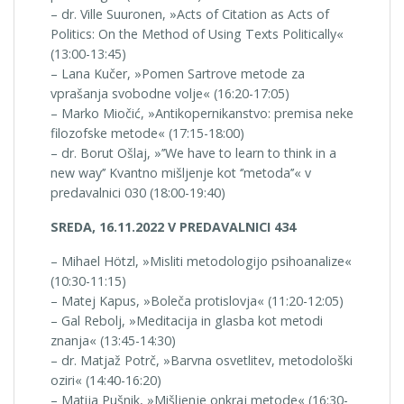
– dr. Ville Suuronen, »Acts of Citation as Acts of
Politics: On the Method of Using Texts Politically«
(13:00-13:45)
– Lana Kučer, »Pomen Sartrove metode za
vprašanja svobodne volje« (16:20-17:05)
– Marko Miočić, »Antikopernikanstvo: premisa neke
filozofske metode« (17:15-18:00)
– dr. Borut Ošlaj, »’’We have to learn to think in a
new way’’ Kvantno mišljenje kot ‘’metoda’’« v
predavalnici 030 (18:00-19:40)
SREDA, 16.11.2022 V PREDAVALNICI 434
– Mihael Hötzl, »Misliti metodologijo psihoanalize«
(10:30-11:15)
– Matej Kapus, »Boleča protislovja« (11:20-12:05)
– Gal Rebolj, »Meditacija in glasba kot metodi
znanja« (13:45-14:30)
– dr. Matjaž Potrč, »Barvna osvetlitev, metodološki
oziri« (14:40-16:20)
– Matija Pušnik, »Mišljenje onkraj metode« (16:30-