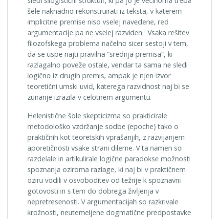
sledi silogistični strukturi, ki pa jo je večinoma treba
šele naknadno rekonstruirati iz teksta, v katerem
implicitne premise niso vselej navedene, red
argumentacije pa ne vselej razviden. Vsaka rešitev
filozofskega problema načelno sicer sestoji v tem,
da se uspe najti pravilna “srednja premisa”, ki
razlagalno poveže ostale, vendar ta sama ne sledi
logično iz drugih premis, ampak je njen izvor
teoretični umski uvid, katerega razvidnost naj bi se
zunanje izrazila v celotnem argumentu.
Helenistične šole skepticizma so prakticirale
metodološko vzdržanje sodbe (epoche) tako o
praktičnih kot teoretskih vprašanjih, z razvijanjem
aporetičnosti vsake strani dileme. V ta namen so
razdelale in artikulirale logične paradokse možnosti
spoznanja oziroma razlage, ki naj bi v praktičnem
oziru vodili v osvoboditev od težnje k spoznavni
gotovosti in s tem do dobrega življenja v
nepretresenosti. V argumentacijah so razkrivale
krožnosti, neutemeljene dogmatične predpostavke