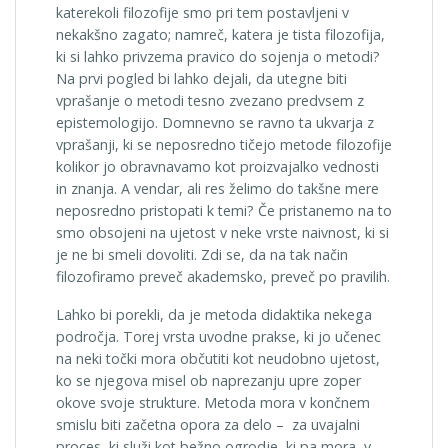
katerekoli filozofije smo pri tem postavljeni v
nekakšno zagato; namreč, katera je tista filozofija,
ki si lahko privzema pravico do sojenja o metodi?
Na prvi pogled bi lahko dejali, da utegne biti
vprašanje o metodi tesno zvezano predvsem z
epistemologijo. Domnevno se ravno ta ukvarja z
vprašanji, ki se neposredno tičejo metode filozofije
kolikor jo obravnavamo kot proizvajalko vednosti
in znanja. A vendar, ali res želimo do takšne mere
neposredno pristopati k temi? Če pristanemo na to
smo obsojeni na ujetost v neke vrste naivnost, ki si
je ne bi smeli dovoliti. Zdi se, da na tak način
filozofiramo preveč akademsko, preveč po pravilih.
Lahko bi porekli, da je metoda didaktika nekega
področja. Torej vrsta uvodne prakse, ki jo učenec
na neki točki mora občutiti kot neudobno ujetost,
ko se njegova misel ob naprezanju upre zoper
okove svoje strukture. Metoda mora v končnem
smislu biti začetna opora za delo – za uvajalni
proces, ki služi kot bežno ogrodje, ki pa mora, v